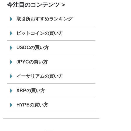
今注目のコンテンツ
7/29
SBI VCトレード株式会社
信託型円建
19:30
てステーブルコイン「JPYSC」徹底解
取引所おすすめランキング
説セミナーを開催
ビットコインの買い方
USDCの買い方
JPYCの買い方
イーサリアムの買い方
XRPの買い方
HYPEの買い方