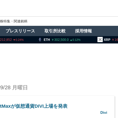
株特集・関連銘柄
プレスリリース
取引所比較
採用情報
,212,852
ETH
302,500.0
XRP
16
0.24
0.12
09/28 月曜日
」BitMaxが仮想通貨DIVI上場を発表
Divi