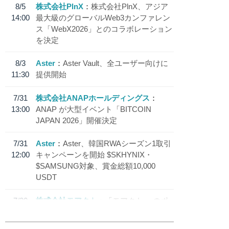
8/5
株式会社PlnX
株式会社PlnX、アジア
14:00
最大級のグローバルWeb3カンファレン
ス「WebX2026」とのコラボレーション
を決定
8/3
Aster
Aster Vault、全ユーザー向けに
11:30
提供開始
7/31
株式会社ANAPホールディングス
13:00
ANAP が大型イベント「BITCOIN
JAPAN 2026」開催決定
7/31
Aster
Aster、韓国RWAシーズン1取引
12:00
キャンペーンを開始 $SKHYNIX・
$SAMSUNG対象、賞金総額10,000
USDT
7/30
株式会社モアクト
「モアクト」 のポ
18:30
イント交換先に日本円ステーブルコイン
「 JPYC」を追加