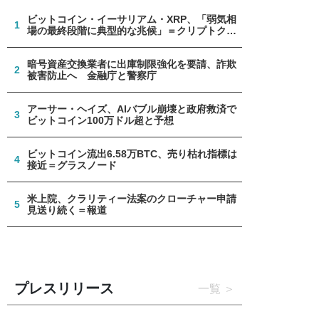
ビットコイン・イーサリアム・XRP、「弱気相
1
場の最終段階に典型的な兆候」＝クリプトクア
ント
暗号資産交換業者に出庫制限強化を要請、詐欺
2
被害防止へ 金融庁と警察庁
アーサー・ヘイズ、AIバブル崩壊と政府救済で
3
ビットコイン100万ドル超と予想
ビットコイン流出6.58万BTC、売り枯れ指標は
4
接近＝グラスノード
米上院、クラリティー法案のクローチャー申請
5
見送り続く＝報道
プレスリリース
一覧