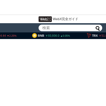
WebX完全ガイド
4.44
BNB
93,936.0
TRX
51.
2.25
0.05