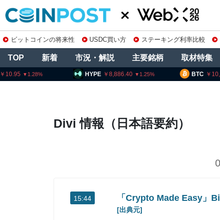
ビットコインの将来性
USDC買い方
ステーキング利率比較
TOP
新着
市況・解説
主要銘柄
取材特集
10.95
HYPE
8,886.40
BTC
10
1.28
1.25
Divi 情報（日本語要約）
「Crypto Made Easy
15:44
[出典元]