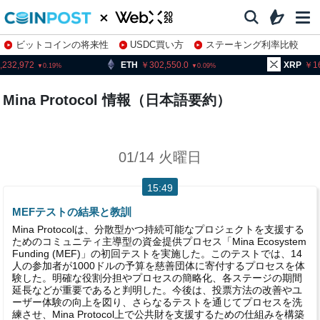
ビットコインの将来性
USDC買い方
ステーキング利率比較
株特集・関連銘柄
232,972
ETH
302,550.0
XRP
16
0.19
0.09
Mina Protocol 情報（日本語要約）
01/14 火曜日
15:49
MEFテストの結果と教訓
Mina Protocolは、分散型かつ持続可能なプロジェクトを支援する
ためのコミュニティ主導型の資金提供プロセス「Mina Ecosystem
Funding (MEF)」の初回テストを実施した。このテストでは、14
人の参加者が1000ドルの予算を慈善団体に寄付するプロセスを体
験した。明確な役割分担やプロセスの簡略化、各ステージの期間
延長などが重要であると判明した。今後は、投票方法の改善やユ
ーザー体験の向上を図り、さらなるテストを通じてプロセスを洗
練させ、Mina Protocol上で公共財を支援するための仕組みを構築