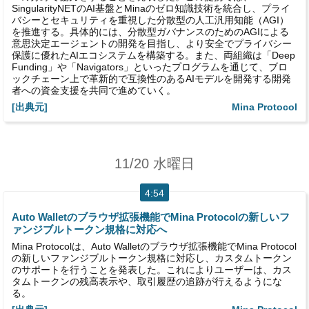
SingularityNETのAI基盤とMinaのゼロ知識技術を統合し、プライ
バシーとセキュリティを重視した分散型の人工汎用知能（AGI）
を推進する。具体的には、分散型ガバナンスのためのAGIによる
意思決定エージェントの開発を目指し、より安全でプライバシー
保護に優れたAIエコシステムを構築する。また、両組織は「Deep
Funding」や「Navigators」といったプログラムを通じて、ブロ
ックチェーン上で革新的で互換性のあるAIモデルを開発する開発
者への資金支援を共同で進めていく。
[出典元]
Mina Protocol
11/20 水曜日
4:54
Auto Walletのブラウザ拡張機能でMina Protocolの新しいフ
ァンジブルトークン規格に対応へ
Mina Protocolは、Auto Walletのブラウザ拡張機能でMina Protocol
の新しいファンジブルトークン規格に対応し、カスタムトークン
のサポートを行うことを発表した。これによりユーザーは、カス
タムトークンの残高表示や、取引履歴の追跡が行えるようにな
る。