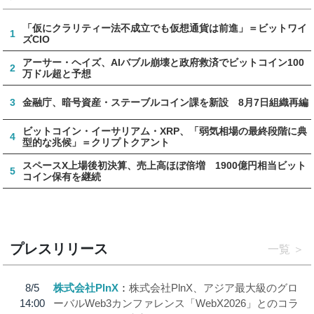
「仮にクラリティー法不成立でも仮想通貨は前進」＝ビットワイ
1
ズCIO
アーサー・ヘイズ、AIバブル崩壊と政府救済でビットコイン100
2
万ドル超と予想
3
金融庁、暗号資産・ステーブルコイン課を新設 8月7日組織再編
ビットコイン・イーサリアム・XRP、「弱気相場の最終段階に典
4
型的な兆候」＝クリプトクアント
スペースX上場後初決算、売上高ほぼ倍増 1900億円相当ビット
5
コイン保有を継続
プレスリリース
一覧
8/5
株式会社PlnX
株式会社PlnX、アジア最大級のグロ
14:00
ーバルWeb3カンファレンス「WebX2026」とのコラ