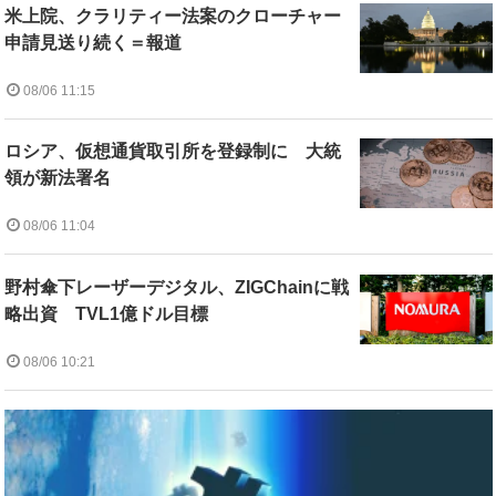
米上院、クラリティー法案のクローチャー
申請見送り続く＝報道
08/06 11:15
ロシア、仮想通貨取引所を登録制に 大統
領が新法署名
08/06 11:04
野村傘下レーザーデジタル、ZIGChainに戦
略出資 TVL1億ドル目標
08/06 10:21