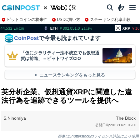
ビットコインの将来性
USDC買い方
ステーキング利率比較
株特集・関連銘柄
ETH
302,051.0
XRP
165.81
B
2.18
1.8
CoinPost
で今最も読まれています
「仮にクラリティー法不成立でも仮想通
貨は前進」＝ビットワイズCIO
ニュースランキングをもっと見る
英分析企業、仮想通貨XRPに関連した違
法行為を追跡できるツールを提供へ
S.Ninomiya
The Block
公開日時:
2019/11/21 06:00
画像はShutterstockのライセンス許諾により使用