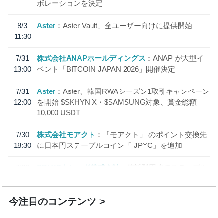
ボレーションを決定
8/3
Aster
Aster Vault、全ユーザー向けに提供開始
11:30
7/31
株式会社ANAPホールディングス
ANAP が大型イ
13:00
ベント「BITCOIN JAPAN 2026」開催決定
7/31
Aster
Aster、韓国RWAシーズン1取引キャンペーン
12:00
を開始 $SKHYNIX・$SAMSUNG対象、賞金総額
10,000 USDT
7/30
株式会社モアクト
「モアクト」 のポイント交換先
18:30
に日本円ステーブルコイン「 JPYC」を追加
7/29
SBI VCトレード株式会社
信託型円建てステーブル
19:30
コイン「JPYSC」徹底解説セミナーを開催
今注目のコンテンツ