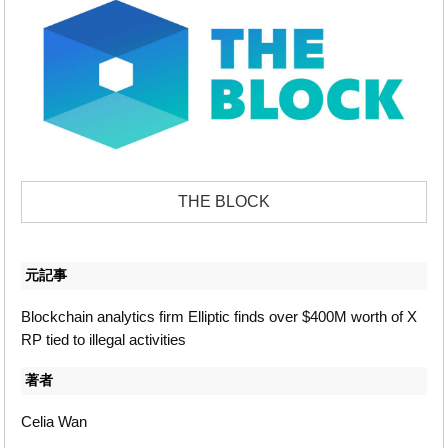
THE BLOCK
元記事
Blockchain analytics firm Elliptic finds over $400M worth of X
RP tied to illegal activities
著者
Celia Wan