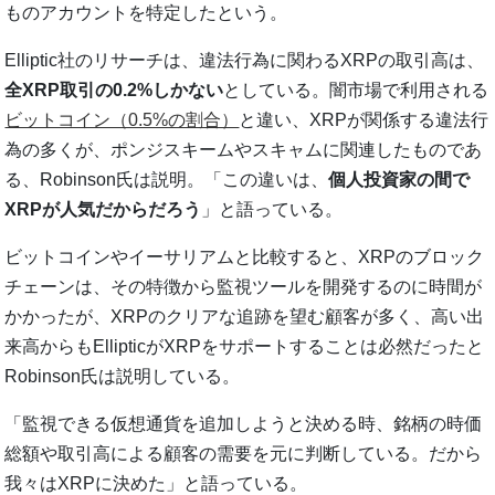
ものアカウントを特定したという。
Elliptic社のリサーチは、違法行為に関わるXRPの取引高は、
全XRP取引の0.2%しかない
としている。闇市場で利用される
ビットコイン（0.5%の割合）
と違い、XRPが関係する違法行
為の多くが、ポンジスキームやスキャムに関連したものであ
る、Robinson氏は説明。「この違いは、
個人投資家の間で
XRPが人気だからだろう
」と語っている。
ビットコインやイーサリアムと比較すると、XRPのブロック
チェーンは、その特徴から監視ツールを開発するのに時間が
かかったが、XRPのクリアな追跡を望む顧客が多く、高い出
来高からもEllipticがXRPをサポートすることは必然だったと
Robinson氏は説明している。
「監視できる仮想通貨を追加しようと決める時、銘柄の時価
総額や取引高による顧客の需要を元に判断している。だから
我々はXRPに決めた」と語っている。