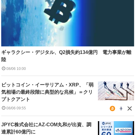
ギャラクシー・デジタル、Q2損失約134億円 電力事業が離
陸
08/06 10:00
ビットコイン・イーサリアム・XRP、「弱
気相場の最終段階に典型的な兆候」＝クリ
プトクアント
08/06 09:55
JPYC株式会社にAZ-COM丸和が出資、調
達累計60億円に