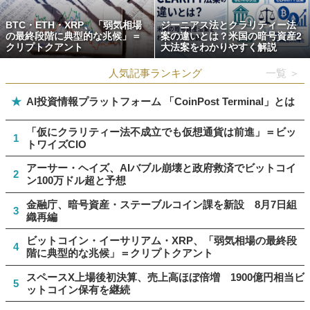
BTC・ETH・XRP、「弱気相場
ジーニアス法とクラリティー法
の最終段階に典型的な兆候」＝
案の違いとは？米国の暗号資産2
クリプトクアント
大法案をわかりやすく解説
人気記事ランキング
一覧 ＞
★
AI投資情報プラットフォーム 「CoinPost Terminal」とは
「仮にクラリティー法不成立でも仮想通貨は前進」＝ビッ
1
トワイズCIO
アーサー・ヘイズ、AIバブル崩壊と政府救済でビットコイ
2
ン100万ドル超と予想
金融庁、暗号資産・ステーブルコイン課を新設 8月7日組
3
織再編
ビットコイン・イーサリアム・XRP、「弱気相場の最終段
4
階に典型的な兆候」＝クリプトクアント
スペースX上場後初決算、売上高ほぼ倍増 1900億円相当ビ
5
ットコイン保有を継続