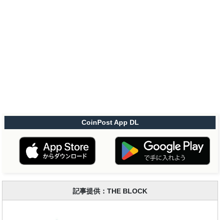
CoinPost App DL
記事提供：THE BLOCK