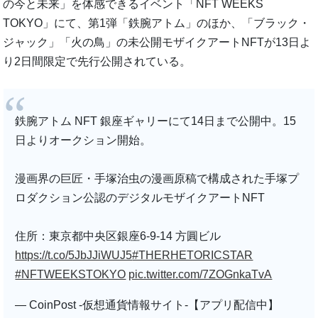
の今と未来」を体感できるイベント「NFT WEEKS
TOKYO」にて、第1弾「鉄腕アトム」のほか、「ブラック・
ジャック」「火の鳥」の未公開モザイクアートNFTが13日よ
り2日間限定で先行公開されている。
鉄腕アトム NFT 銀座ギャリーにて14日まで公開中。15
日よりオークション開始。
漫画界の巨匠・手塚治虫の漫画原稿で構成された手塚プ
ロダクション公認のデジタルモザイクアートNFT
住所：東京都中央区銀座6-9-14 方圓ビル
https://t.co/5JbJJiWUJ5
#THERHETORICSTAR
#NFTWEEKSTOKYO
pic.twitter.com/7ZOGnkaTvA
— CoinPost -仮想通貨情報サイト-【アプリ配信中】