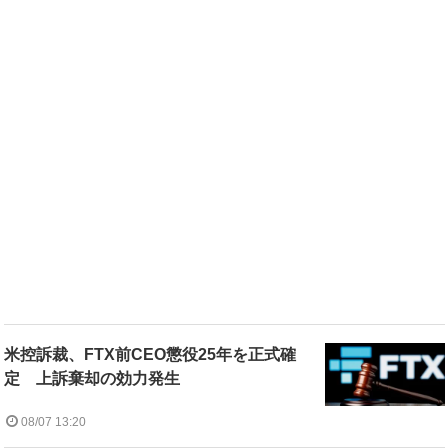
米控訴裁、FTX前CEO懲役25年を正式確
定 上訴棄却の効力発生
08/07 13:20