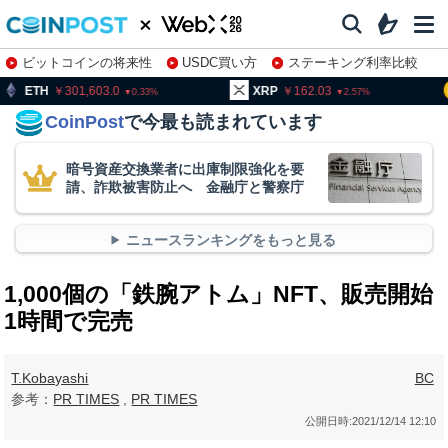
ビットコインの将来性
USDC買い方
ステーキング利率比較
株特集・関連銘柄
01,603.0
XRP
162.03
BNB
9
0.33
2.57
CoinPost
で今最も読まれています
暗号資産交換業者に出庫制限強化を要
請、詐欺被害防止へ 金融庁と警察庁
ニュースランキングをもっと見る
1,000個の「鉄腕アトム」NFT、販売開始
1時間で完売
T.Kobayashi
BC
参考：
PR TIMES
,
PR TIMES
公開日時:
2021/12/14 12:10