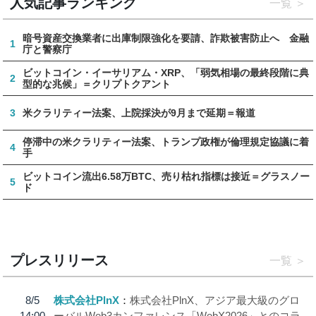
人気記事ランキング
一覧
暗号資産交換業者に出庫制限強化を要請、詐欺被害防止へ 金融
1
庁と警察庁
ビットコイン・イーサリアム・XRP、「弱気相場の最終段階に典
2
型的な兆候」＝クリプトクアント
3
米クラリティー法案、上院採決が9月まで延期＝報道
停滞中の米クラリティー法案、トランプ政権が倫理規定協議に着
4
手
ビットコイン流出6.58万BTC、売り枯れ指標は接近＝グラスノー
5
ド
プレスリリース
一覧
8/5
株式会社PlnX
株式会社PlnX、アジア最大級のグロ
14:00
ーバルWeb3カンファレンス「WebX2026」とのコラ