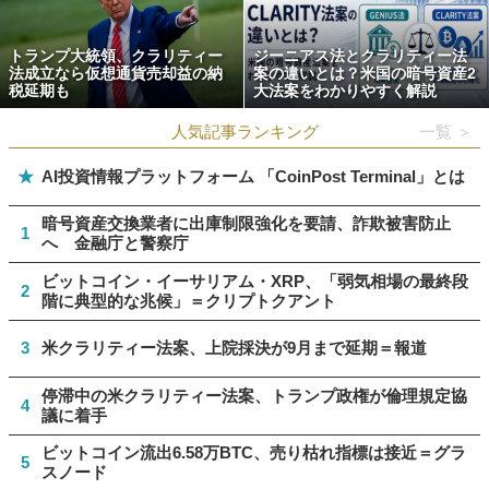
トランプ大統領、クラリティー
ジーニアス法とクラリティー法
法成立なら仮想通貨売却益の納
案の違いとは？米国の暗号資産2
税延期も
大法案をわかりやすく解説
人気記事ランキング
一覧 ＞
★
AI投資情報プラットフォーム 「CoinPost Terminal」とは
暗号資産交換業者に出庫制限強化を要請、詐欺被害防止
1
へ 金融庁と警察庁
ビットコイン・イーサリアム・XRP、「弱気相場の最終段
2
階に典型的な兆候」＝クリプトクアント
3
米クラリティー法案、上院採決が9月まで延期＝報道
停滞中の米クラリティー法案、トランプ政権が倫理規定協
4
議に着手
ビットコイン流出6.58万BTC、売り枯れ指標は接近＝グラ
5
スノード