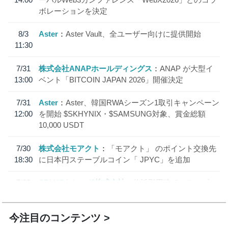
ボレーションを決定
8/3
Aster
Aster Vault、全ユーザー向けに提供開始
11:30
7/31
株式会社ANAPホールディングス
ANAP が大型イ
13:00
ベント「BITCOIN JAPAN 2026」開催決定
7/31
Aster
Aster、韓国RWAシーズン1取引キャンペーン
12:00
を開始 $SKHYNIX・$SAMSUNG対象、賞金総額
10,000 USDT
7/30
株式会社モアクト
「モアクト」 のポイント交換先
18:30
に日本円ステーブルコイン「 JPYC」を追加
7/29
SBI VCトレード株式会社
信託型円建てステーブル
19:30
コイン「JPYSC」徹底解説セミナーを開催
今注目のコンテンツ