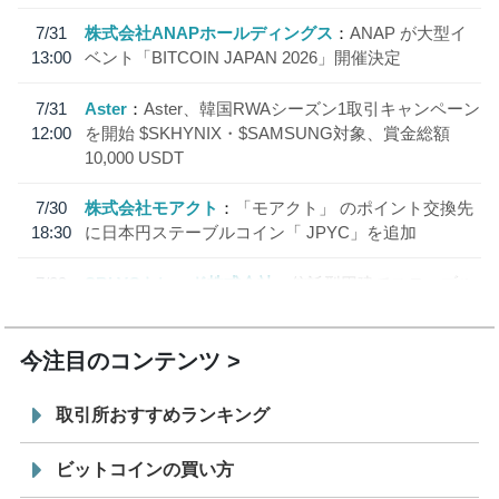
7/31
株式会社ANAPホールディングス
ANAP が大型イ
13:00
ベント「BITCOIN JAPAN 2026」開催決定
7/31
Aster
Aster、韓国RWAシーズン1取引キャンペーン
12:00
を開始 $SKHYNIX・$SAMSUNG対象、賞金総額
10,000 USDT
7/30
株式会社モアクト
「モアクト」 のポイント交換先
18:30
に日本円ステーブルコイン「 JPYC」を追加
7/29
SBI VCトレード株式会社
信託型円建てステーブル
19:30
コイン「JPYSC」徹底解説セミナーを開催
今注目のコンテンツ
取引所おすすめランキング
ビットコインの買い方