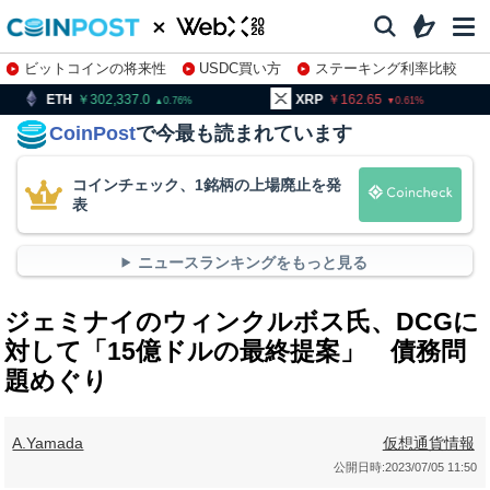
ビットコインの将来性
USDC買い方
ステーキング利率比較
株特集・関連銘柄
302,337.0
XRP
162.65
BNB
0.76
0.61
CoinPost
で今最も読まれています
コインチェック、1銘柄の上場廃止を発
表
ニュースランキングをもっと見る
ジェミナイのウィンクルボス氏、DCGに
対して「15億ドルの最終提案」 債務問
題めぐり
A.Yamada
仮想通貨情報
公開日時:
2023/07/05 11:50