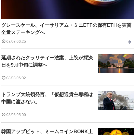
グレースケール、イーサリアム・ミニETFの保有ETHを実質
全量ステーキングへ
08/08 06:25
延期されたクラリティー法案、上院が採決
日を9月中旬に調整へ
08/08 06:02
トランプ大統領発言、「仮想通貨主導権は
中国に渡さない」
08/08 05:00
韓国アップビット、ミームコインBONK上