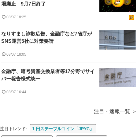
場廃止 9月7日終了
08/07 18:25
なりすまし詐欺広告、金融庁など7省庁が
SNS運営5社に対策要請
08/07 18:05
金融庁、暗号資産交換業者等17分野でサイ
バー報告様式統一
08/07 16:44
注目・速報一覧
注目トレンド:
1.円ステーブルコイン「JPYC」