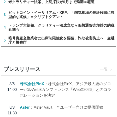
2
米クラリティー法案、上院採決が9月まで延期＝報道
ビットコイン・イーサリアム・XRP、「弱気相場の最終段階に典
3
型的な兆候」＝クリプトクアント
トランプ大統領、クラリティー法成立なら仮想通貨売却益の納税
4
延期も
暗号資産交換業者に出庫制限強化を要請、詐欺被害防止へ 金融
5
庁と警察庁
プレスリリース
一覧
8/5
株式会社PlnX
株式会社PlnX、アジア最大級のグロ
14:00
ーバルWeb3カンファレンス「WebX2026」とのコラ
ボレーションを決定
8/3
Aster
Aster Vault、全ユーザー向けに提供開始
11:30