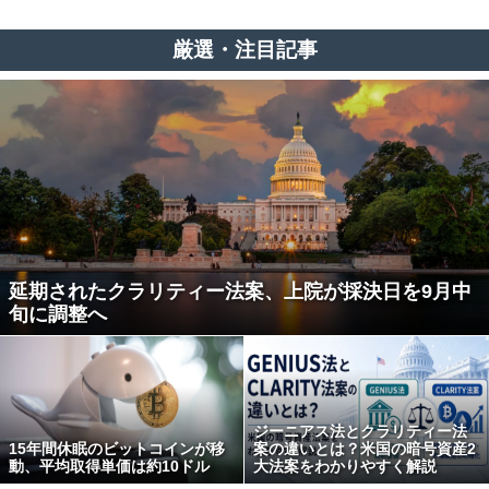
厳選・注目記事
延期されたクラリティー法案、上院が採決日を9月中
旬に調整へ
ジーニアス法とクラリティー法
15年間休眠のビットコインが移
案の違いとは？米国の暗号資産2
動、平均取得単価は約10ドル
大法案をわかりやすく解説