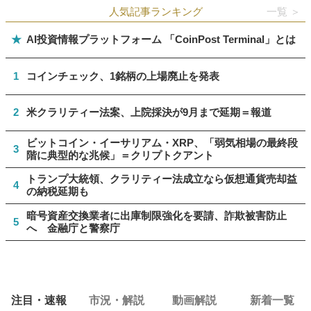
人気記事ランキング
一覧 ＞
★
AI投資情報プラットフォーム 「CoinPost Terminal」とは
1
コインチェック、1銘柄の上場廃止を発表
2
米クラリティー法案、上院採決が9月まで延期＝報道
ビットコイン・イーサリアム・XRP、「弱気相場の最終段
3
階に典型的な兆候」＝クリプトクアント
トランプ大統領、クラリティー法成立なら仮想通貨売却益
4
の納税延期も
暗号資産交換業者に出庫制限強化を要請、詐欺被害防止
5
へ 金融庁と警察庁
注目・速報
市況・解説
動画解説
新着一覧