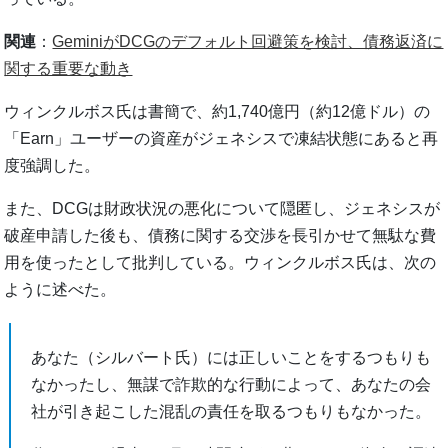
関連
：
GeminiがDCGのデフォルト回避策を検討、債務返済に
関する重要な動き
ウィンクルボス氏は書簡で、約1,740億円（約12億ドル）の
「Earn」ユーザーの資産がジェネシスで凍結状態にあると再
度強調した。
また、DCGは財政状況の悪化について隠匿し、ジェネシスが
破産申請した後も、債務に関する交渉を長引かせて無駄な費
用を使ったとして批判している。ウィンクルボス氏は、次の
ように述べた。
あなた（シルバート氏）には正しいことをするつもりも
なかったし、無謀で詐欺的な行動によって、あなたの会
社が引き起こした混乱の責任を取るつもりもなかった。