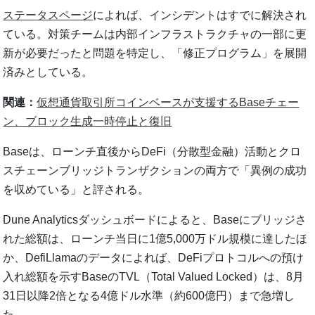
ステータスページ
によれば、インシデントはすでに解決され
ている。対策チームは内部インフラストラクチャの一部に更
新が必要だったと問題を特定し、「修正プログラム」を展開
済みとしている。
関連：
仮想通貨取引所コインベースが支援するBaseチェー
ン、ブロック生成一時停止と復旧
Baseは、ローンチ直後からDeFi（分散型金融）活動とクロ
スチェーンブリッジトランザクションの両方で「異例の成功
を収めている」と評される。
Dune Analyticsダッシュボードによると、Baseにブリッジさ
れた総額は、ローンチ当日に1億5,000万ドル規模に達したほ
か、DefiLlamaのデータによれば、DeFiプロトコルへの預け
入れ総額を示すBaseのTVL（Total Valued Locked）は、8月
31日以降2倍となる4億ドル水準（約600億円）まで急増し
た。