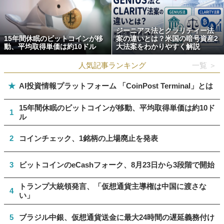
ジーニアス法とクラリティー法
15年間休眠のビットコインが移
案の違いとは？米国の暗号資産2
動、平均取得単価は約10ドル
大法案をわかりやすく解説
人気記事ランキング
一覧 ＞
★
AI投資情報プラットフォーム 「CoinPost Terminal」とは
15年間休眠のビットコインが移動、平均取得単価は約10ド
1
ル
2
コインチェック、1銘柄の上場廃止を発表
3
ビットコインのeCashフォーク、8月23日から3段階で開始
トランプ大統領発言、「仮想通貨主導権は中国に渡さな
4
い」
5
ブラジル中銀、仮想通貨送金に最大24時間の遅延義務付け