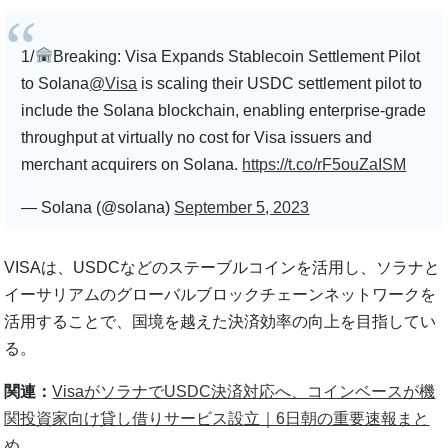
1/
Breaking: Visa Expands Stablecoin Settlement Pilot
to Solana
@Visa
is scaling their USDC settlement pilot to
include the Solana blockchain, enabling enterprise-grade
throughput at virtually no cost for Visa issuers and
merchant acquirers on Solana.
https://t.co/rF5ouZaISM
— Solana (@solana)
September 5, 2023
VISAは、USDCなどのステーブルコインを活用し、ソラナと
イーサリアムのグローバルブロックチェーンネットワークを
活用することで、国境を越えた決済効率の向上を目指してい
る。
関連：
VisaがソラナでUSDC決済対応へ、コインベースが機
関投資家向け貸し借りサービス設立｜6日朝の重要速報まと
め