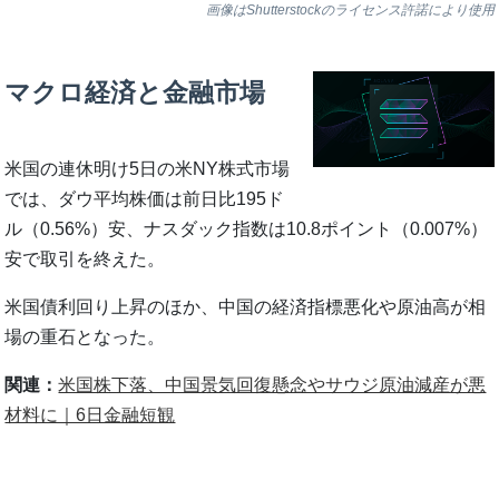
画像はShutterstockのライセンス許諾により使用
マクロ経済と金融市場
米国の連休明け5日の米NY株式市場
では、ダウ平均株価は前日比195ド
ル（0.56%）安、ナスダック指数は10.8ポイント（0.007%）
安で取引を終えた。
米国債利回り上昇のほか、中国の経済指標悪化や原油高が相
場の重石となった。
関連：
米国株下落、中国景気回復懸念やサウジ原油減産が悪
材料に｜6日金融短観