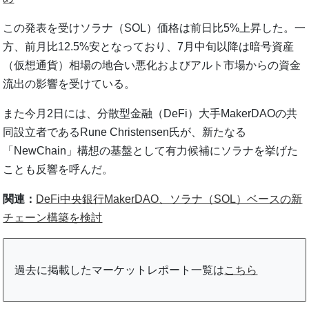
この発表を受けソラナ（SOL）価格は前日比5%上昇した。一
方、前月比12.5%安となっており、7月中旬以降は暗号資産
（仮想通貨）相場の地合い悪化およびアルト市場からの資金
流出の影響を受けている。
また今月2日には、分散型金融（DeFi）大手MakerDAOの共
同設立者であるRune Christensen氏が、新たなる
「NewChain」構想の基盤として有力候補にソラナを挙げた
ことも反響を呼んだ。
関連：
DeFi中央銀行MakerDAO、ソラナ（SOL）ベースの新
チェーン構築を検討
過去に掲載したマーケットレポート一覧は
こちら