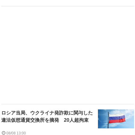
ロシア当局、ウクライナ発詐欺に関与した
違法仮想通貨交換所を摘発 20人超拘束
08/08 13:00