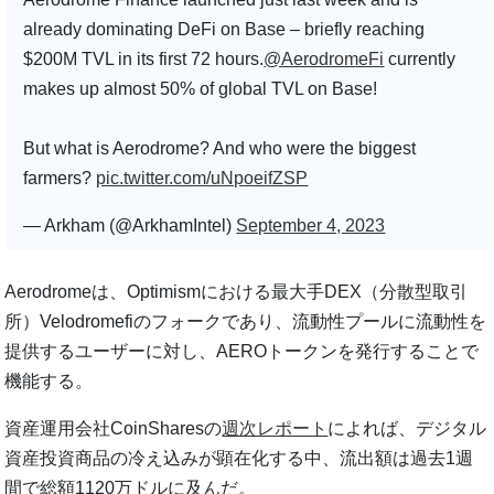
already dominating DeFi on Base – briefly reaching
$200M TVL in its first 72 hours.
@AerodromeFi
currently
makes up almost 50% of global TVL on Base!
But what is Aerodrome? And who were the biggest
farmers?
pic.twitter.com/uNpoeifZSP
— Arkham (@ArkhamIntel)
September 4, 2023
Aerodromeは、Optimismにおける最大手DEX（分散型取引
所）Velodromefiのフォークであり、流動性プールに流動性を
提供するユーザーに対し、AEROトークンを発行することで
機能する。
資産運用会社CoinSharesの
週次レポート
によれば、デジタル
資産投資商品の冷え込みが顕在化する中、流出額は過去1週
間で総額1120万ドルに及んだ。