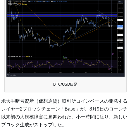
BTC/USD日足
米大手暗号資産（仮想通貨）取引所コインベースの開発する
レイヤー2ブロックチェーン「Base」が、8月9日のローンチ
以来初の大規模障害に見舞われた。小一時間に渡り、新しい
ブロック生成がストップした。