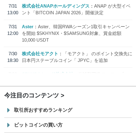
7/31
株式会社ANAPホールディングス
ANAP が大型イベ
13:00
ント「BITCOIN JAPAN 2026」開催決定
7/31
Aster
Aster、韓国RWAシーズン1取引キャンペーン
12:00
を開始 $SKHYNIX・$SAMSUNG対象、賞金総額
10,000 USDT
7/30
株式会社モアクト
「モアクト」 のポイント交換先に
18:30
日本円ステーブルコイン「 JPYC」を追加
7/29
SBI VCトレード株式会社
信託型円建てステーブル
19:30
コイン「JPYSC」徹底解説セミナーを開催
今注目のコンテンツ
取引所おすすめランキング
ビットコインの買い方