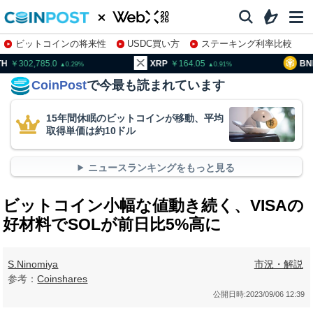
ビットコインの将来性
USDC買い方
ステーキング利率比較
株特集・関連銘柄
02,785.0
XRP
164.05
BNB
95
0.29
0.91
CoinPost
で今最も読まれています
15年間休眠のビットコインが移動、平均
取得単価は約10ドル
ニュースランキングをもっと見る
ビットコイン小幅な値動き続く、VISAの
好材料でSOLが前日比5%高に
S.Ninomiya
市況・解説
参考：
Coinshares
公開日時:
2023/09/06 12:39