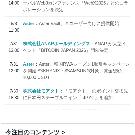
14:00
ーバルWeb3カンファレンス「WebX2026」とのコラ
ボレーションを決定
8/3
Aster
Aster Vault、全ユーザー向けに提供開始
11:30
7/31
株式会社ANAPホールディングス
ANAP が大型イ
13:00
ベント「BITCOIN JAPAN 2026」開催決定
7/31
Aster
Aster、韓国RWAシーズン1取引キャンペーン
12:00
を開始 $SKHYNIX・$SAMSUNG対象、賞金総額
10,000 USDT
7/30
株式会社モアクト
「モアクト」 のポイント交換先
18:30
に日本円ステーブルコイン「 JPYC」を追加
7/29
SBI VCトレード株式会社
信託型円建てステーブル
19:30
コイン「JPYSC」徹底解説セミナーを開催
今注目のコンテンツ