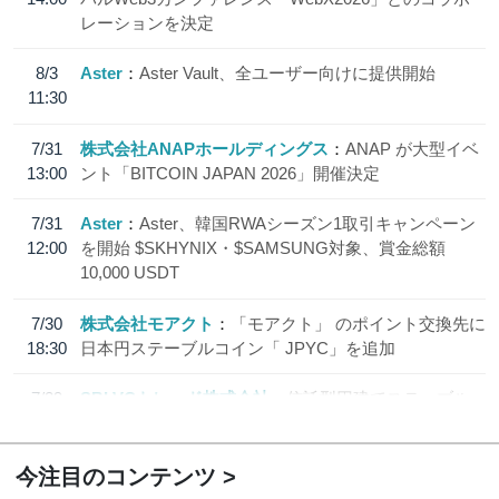
レーションを決定
8/3
Aster
Aster Vault、全ユーザー向けに提供開始
11:30
7/31
株式会社ANAPホールディングス
ANAP が大型イベ
13:00
ント「BITCOIN JAPAN 2026」開催決定
7/31
Aster
Aster、韓国RWAシーズン1取引キャンペーン
12:00
を開始 $SKHYNIX・$SAMSUNG対象、賞金総額
10,000 USDT
7/30
株式会社モアクト
「モアクト」 のポイント交換先に
18:30
日本円ステーブルコイン「 JPYC」を追加
7/29
SBI VCトレード株式会社
信託型円建てステーブル
19:30
コイン「JPYSC」徹底解説セミナーを開催
今注目のコンテンツ