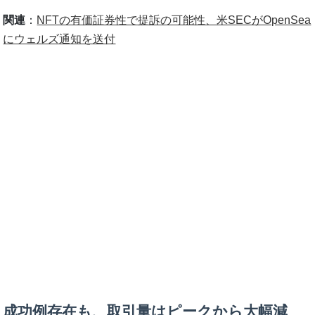
関連
：
NFTの有価証券性で提訴の可能性、米SECがOpenSea
にウェルズ通知を送付
成功例存在も、取引量はピークから大幅減