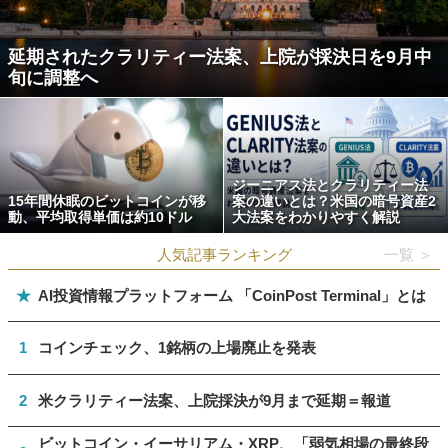
延期されたクラリティー法案、上院が採決日を9月中
旬に調整へ
ジーニアス法とクラリティー法
15年間休眠のビットコインが移
案の違いとは？米国の暗号資産2
動、平均取得単価は約10ドル
大法案をわかりやすく解説
人気記事ランキング
一覧 ＞
★
AI投資情報プラットフォーム 「CoinPost Terminal」とは
1
コインチェック、1銘柄の上場廃止を発表
2
米クラリティー法案、上院採決が9月まで延期＝報道
ビットコイン・イーサリアム・XRP、「弱気相場の最終段