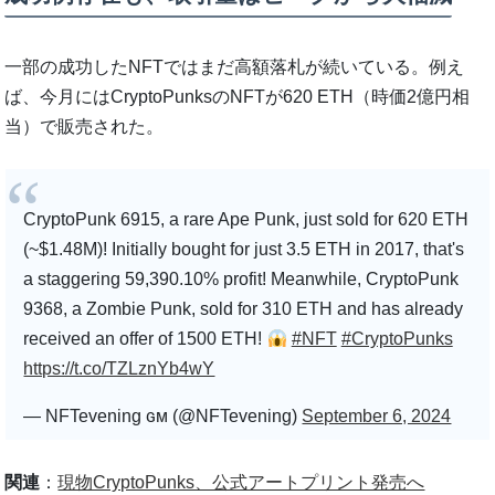
一部の成功したNFTではまだ高額落札が続いている。例え
ば、今月にはCryptoPunksのNFTが620 ETH（時価2億円相
当）で販売された。
CryptoPunk 6915, a rare Ape Punk, just sold for 620 ETH
(~$1.48M)! Initially bought for just 3.5 ETH in 2017, that's
a staggering 59,390.10% profit! Meanwhile, CryptoPunk
9368, a Zombie Punk, sold for 310 ETH and has already
received an offer of 1500 ETH!
#NFT
#CryptoPunks
https://t.co/TZLznYb4wY
— NFTevening ɢᴍ (@NFTevening)
September 6, 2024
関連
：
現物CryptoPunks、公式アートプリント発売へ