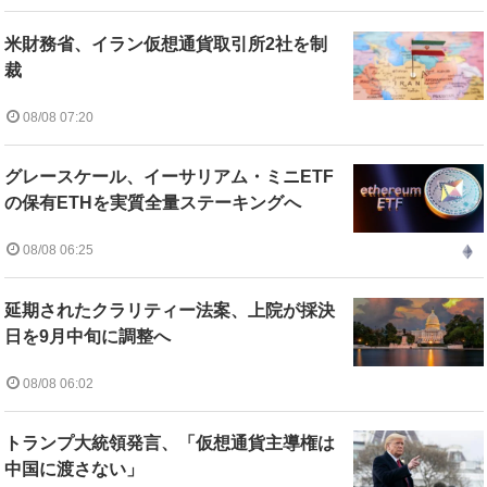
米財務省、イラン仮想通貨取引所2社を制
裁
08/08 07:20
グレースケール、イーサリアム・ミニETF
の保有ETHを実質全量ステーキングへ
08/08 06:25
延期されたクラリティー法案、上院が採決
日を9月中旬に調整へ
08/08 06:02
トランプ大統領発言、「仮想通貨主導権は
中国に渡さない」