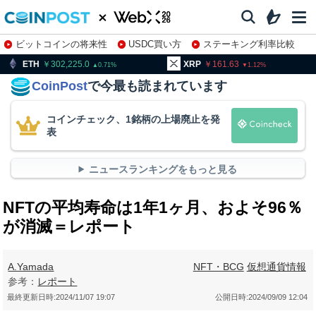
ビットコインの将来性
USDC買い方
ステーキング利率比較
株特集・関連銘柄
02,225.0
XRP
161.63
BNB
9
0.71
1.12
CoinPost
で今最も読まれています
コインチェック、1銘柄の上場廃止を発
表
ニュースランキングをもっと見る
NFTの平均寿命は1年1ヶ月、およそ96％
が消滅＝レポート
A.Yamada
NFT・BCG
仮想通貨情報
参考：
レポート
最終更新日時:
2024/11/07 19:07
公開日時:
2024/09/09 12:04