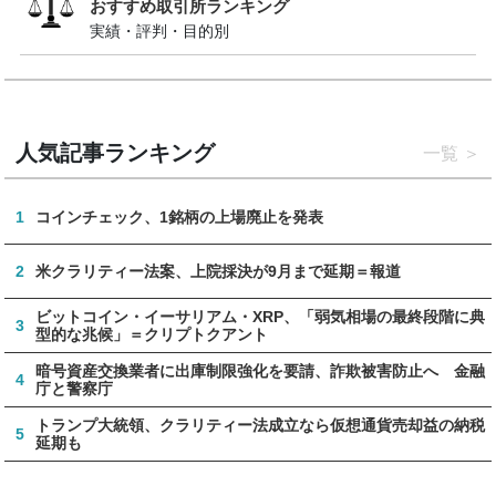
おすすめ取引所ランキング
実績・評判・目的別
人気記事ランキング
一覧
1
コインチェック、1銘柄の上場廃止を発表
2
米クラリティー法案、上院採決が9月まで延期＝報道
ビットコイン・イーサリアム・XRP、「弱気相場の最終段階に典
3
型的な兆候」＝クリプトクアント
暗号資産交換業者に出庫制限強化を要請、詐欺被害防止へ 金融
4
庁と警察庁
トランプ大統領、クラリティー法成立なら仮想通貨売却益の納税
5
延期も