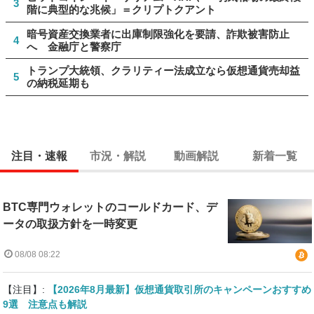
3
階に典型的な兆候」＝クリプトクアント
暗号資産交換業者に出庫制限強化を要請、詐欺被害防止
4
へ 金融庁と警察庁
トランプ大統領、クラリティー法成立なら仮想通貨売却益
5
の納税延期も
注目・速報
市況・解説
動画解説
新着一覧
BTC専門ウォレットのコールドカード、デ
ータの取扱方針を一時変更
08/08 08:22
【注目】:
【2026年8月最新】仮想通貨取引所のキャンペーンおすすめ
9選 注意点も解説