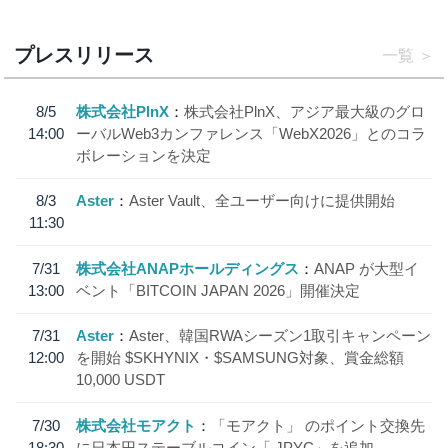
プレスリリース
一覧
8/5
株式会社PlnX
株式会社PlnX、アジア最大級のグロ
14:00
ーバルWeb3カンファレンス「WebX2026」とのコラ
ボレーションを決定
8/3
Aster
Aster Vault、全ユーザー向けに提供開始
11:30
7/31
株式会社ANAPホールディングス
ANAP が大型イ
13:00
ベント「BITCOIN JAPAN 2026」開催決定
7/31
Aster
Aster、韓国RWAシーズン1取引キャンペーン
12:00
を開始 $SKHYNIX・$SAMSUNG対象、賞金総額
10,000 USDT
7/30
株式会社モアクト
「モアクト」 のポイント交換先
18:30
に日本円ステーブルコイン「 JPYC」を追加