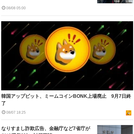
08/08 05:00
韓国アップビット、ミームコインBONK上場廃止 9月7日終
了
08/07 18:25
なりすまし詐欺広告、金融庁など7省庁が