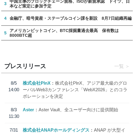
中国主導のブロックチェーン規格、ISOが新規承認 ドイツ、日
3
本など策定に参加予定
4
金融庁、暗号資産・ステーブルコイン課を新設 8月7日組織再編
アメリカンビットコイン、BTC採掘量過去最高 保有数は
5
8000BTC超
プレスリリース
一覧
8/5
株式会社PlnX
株式会社PlnX、アジア最大級のグロ
14:00
ーバルWeb3カンファレンス「WebX2026」とのコラ
ボレーションを決定
8/3
Aster
Aster Vault、全ユーザー向けに提供開始
11:30
7/31
株式会社ANAPホールディングス
ANAP が大型イ