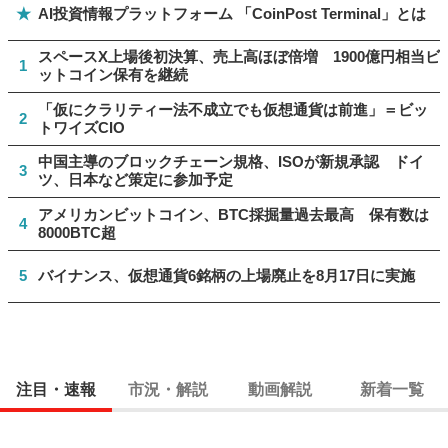
★
AI投資情報プラットフォーム 「CoinPost Terminal」とは
スペースX上場後初決算、売上高ほぼ倍増 1900億円相当ビ
1
ットコイン保有を継続
「仮にクラリティー法不成立でも仮想通貨は前進」＝ビッ
2
トワイズCIO
中国主導のブロックチェーン規格、ISOが新規承認 ドイ
3
ツ、日本など策定に参加予定
アメリカンビットコイン、BTC採掘量過去最高 保有数は
4
8000BTC超
5
バイナンス、仮想通貨6銘柄の上場廃止を8月17日に実施
注目・速報
市況・解説
動画解説
新着一覧