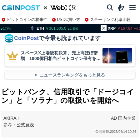
ビットコインの将来性
USDC買い方
ステーキング利率比較
株特集・関連銘柄
301,605.0
XRP
167.84
BNB
1.85
0.93
CoinPost
で今最も読まれています
スペースX上場後初決算、売上高ほぼ倍
増 1900億円相当ビットコイン保有を継
続
ニュースランキングをもっと見る
ビットバンク、信用取引で「ドージコイ
ン」と「ソラナ」の取扱いを開始へ
AKIRA.H
AD
国内企業
参考：
公式発表
公開日時:
2025/04/14 10:26