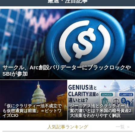
厳選・注目記事
サークル、Arc創設バリデーターにブラックロックや
SBIが参加
「仮にクラリティー法不成立で
ジーニアス法とクラリティー法
も仮想通貨は前進」＝ビットワ
案の違いとは？米国の暗号資産2
イズCIO
大法案をわかりやすく解説
人気記事ランキング
一覧 ＞