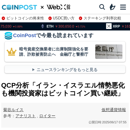
ビットコインの将来性
USDC買い方
ステーキング利率比較
株特集・関連銘柄
ETH
300,650.0
XRP
161.23
0.71
3.19
CoinPost
で今最も読まれています
暗号資産交換業者に出庫制限強化を要
請、詐欺被害防止へ 金融庁と警察庁
ニュースランキングをもっと見る
QCP分析「イラン・イスラエル情勢悪化
も機関投資家はビットコイン買い継続」
菊谷ルイス
仮想通貨情報
参考：
アナリスト
,
ロイター
公開日時:
2025/06/17 07:55