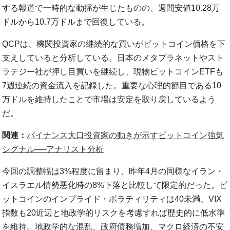
する報道で一時的な動揺が生じたものの、週間安値10.28万
ドルから10.7万ドルまで回復している。
QCPは、機関投資家の継続的な買いがビットコイン価格を下
支えしていると分析している。日本のメタプラネットやスト
ラテジー社が押し目買いを継続し、現物ビットコインETFも
7週連続の資金流入を記録した。重要な心理的節目である10
万ドルを維持したことで市場は安定を取り戻しているよう
だ。
関連：
バイナンス大口投資家の動きが示すビットコイン強気
シグナル──アナリスト分析
今回の調整幅は3%程度に留まり、昨年4月の同様なイラン・
イスラエル情勢悪化時の8%下落と比較して限定的だった。ビ
ットコインのインプライド・ボラティリティは40未満、VIX
指数も20近辺と地政学的リスクを考慮すれば歴史的に低水準
を維持。地政学的な混乱、政府債務増加、マクロ経済の不安