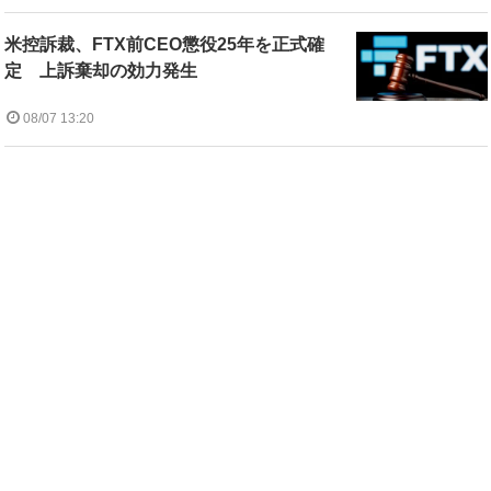
米控訴裁、FTX前CEO懲役25年を正式確
定 上訴棄却の効力発生
08/07 13:20