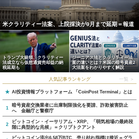
米クラリティー法案、上院採決が9月まで延期＝報道
トランプ大統領、クラリティー
ジーニアス法とクラリティー法
法成立なら仮想通貨売却益の納
案の違いとは？米国の暗号資産2
税延期も
大法案をわかりやすく解説
人気記事ランキング
一覧 ＞
★
AI投資情報プラットフォーム 「CoinPost Terminal」とは
暗号資産交換業者に出庫制限強化を要請、詐欺被害防止
1
へ 金融庁と警察庁
ビットコイン・イーサリアム・XRP、「弱気相場の最終段
2
階に典型的な兆候」＝クリプトクアント
ビットコイン流出6.58万BTC、売り枯れ指標は接近＝グラ