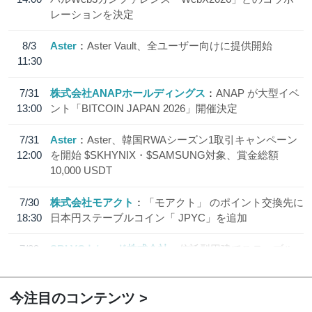
レーションを決定
8/3
Aster
Aster Vault、全ユーザー向けに提供開始
11:30
7/31
株式会社ANAPホールディングス
ANAP が大型イベ
13:00
ント「BITCOIN JAPAN 2026」開催決定
7/31
Aster
Aster、韓国RWAシーズン1取引キャンペーン
12:00
を開始 $SKHYNIX・$SAMSUNG対象、賞金総額
10,000 USDT
7/30
株式会社モアクト
「モアクト」 のポイント交換先に
18:30
日本円ステーブルコイン「 JPYC」を追加
7/29
SBI VCトレード株式会社
信託型円建てステーブル
19:30
コイン「JPYSC」徹底解説セミナーを開催
今注目のコンテンツ