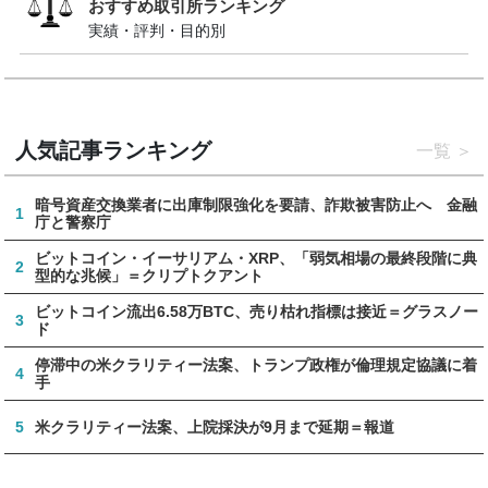
おすすめ取引所ランキング
実績・評判・目的別
人気記事ランキング
一覧
暗号資産交換業者に出庫制限強化を要請、詐欺被害防止へ 金融
1
庁と警察庁
ビットコイン・イーサリアム・XRP、「弱気相場の最終段階に典
2
型的な兆候」＝クリプトクアント
ビットコイン流出6.58万BTC、売り枯れ指標は接近＝グラスノー
3
ド
停滞中の米クラリティー法案、トランプ政権が倫理規定協議に着
4
手
5
米クラリティー法案、上院採決が9月まで延期＝報道