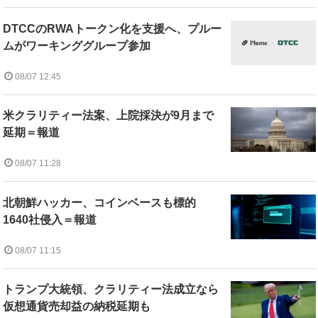
DTCCのRWAトークン化を支援へ、プルー
ムがワーキンググループ参加
08/07 12:45
米クラリティー法案、上院採決が9月まで
延期＝報道
08/07 11:28
北朝鮮ハッカー、コインベースも標的
1640社侵入＝報道
08/07 11:15
トランプ大統領、クラリティー法成立なら
仮想通貨売却益の納税延期も