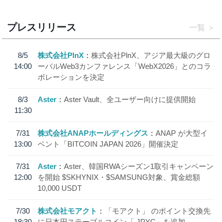
プレスリリース
一覧
8/5
株式会社PlnX
株式会社PlnX、アジア最大級のグロ
14:00
ーバルWeb3カンファレンス「WebX2026」とのコラ
ボレーションを決定
8/3
Aster
Aster Vault、全ユーザー向けに提供開始
11:30
7/31
株式会社ANAPホールディングス
ANAP が大型イ
13:00
ベント「BITCOIN JAPAN 2026」開催決定
7/31
Aster
Aster、韓国RWAシーズン1取引キャンペーン
12:00
を開始 $SKHYNIX・$SAMSUNG対象、賞金総額
10,000 USDT
7/30
株式会社モアクト
「モアクト」 のポイント交換先
18:30
に日本円ステーブルコイン「 JPYC」を追加