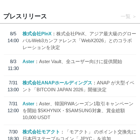
プレスリリース
一覧
8/5
株式会社PlnX
株式会社PlnX、アジア最大級のグロー
14:00
バルWeb3カンファレンス「WebX2026」とのコラボ
レーションを決定
8/3
Aster
Aster Vault、全ユーザー向けに提供開始
11:30
7/31
株式会社ANAPホールディングス
ANAP が大型イベ
13:00
ント「BITCOIN JAPAN 2026」開催決定
7/31
Aster
Aster、韓国RWAシーズン1取引キャンペーン
12:00
を開始 $SKHYNIX・$SAMSUNG対象、賞金総額
10,000 USDT
7/30
株式会社モアクト
「モアクト」 のポイント交換先に
18:30
日本円ステーブルコイン「 JPYC」を追加