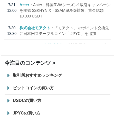
7/31
Aster
Aster、韓国RWAシーズン1取引キャンペーン
12:00
を開始 $SKHYNIX・$SAMSUNG対象、賞金総額
10,000 USDT
7/30
株式会社モアクト
「モアクト」 のポイント交換先
18:30
に日本円ステーブルコイン「 JPYC」を追加
7/29
SBI VCトレード株式会社
信託型円建てステーブル
19:30
コイン「JPYSC」徹底解説セミナーを開催
今注目のコンテンツ
取引所おすすめランキング
ビットコインの買い方
USDCの買い方
JPYCの買い方