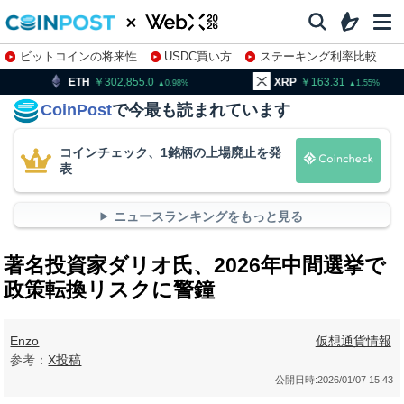
ビットコインの将来性
USDC買い方
ステーキング利率比較
株特集・関連銘柄
302,855.0
XRP
163.31
BNB
0.98
1.55
CoinPost
で今最も読まれています
コインチェック、1銘柄の上場廃止を発
表
ニュースランキングをもっと見る
著名投資家ダリオ氏、2026年中間選挙で
政策転換リスクに警鐘
Enzo
仮想通貨情報
参考：
X投稿
公開日時:
2026/01/07 15:43