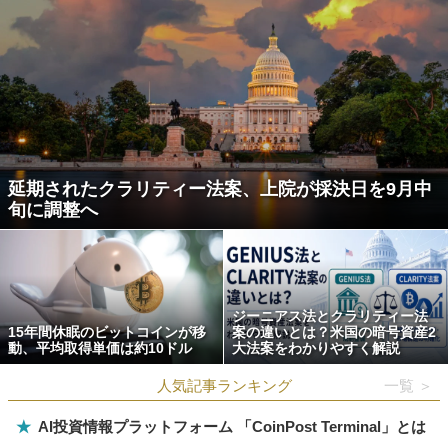
延期されたクラリティー法案、上院が採決日を9月中
旬に調整へ
ジーニアス法とクラリティー法
15年間休眠のビットコインが移
案の違いとは？米国の暗号資産2
動、平均取得単価は約10ドル
大法案をわかりやすく解説
人気記事ランキング
一覧 ＞
★
AI投資情報プラットフォーム 「CoinPost Terminal」とは