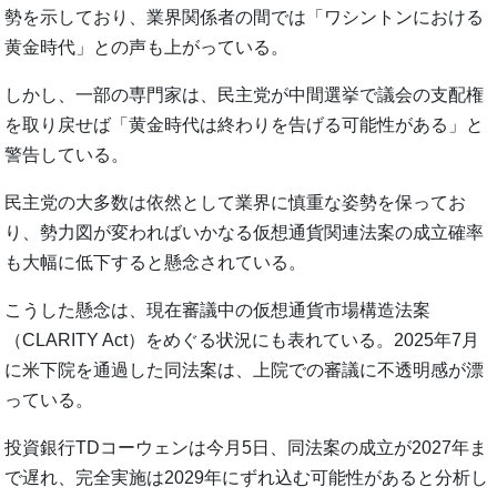
勢を示しており、業界関係者の間では「ワシントンにおける
黄金時代」との声も上がっている。
しかし、一部の専門家は、民主党が中間選挙で議会の支配権
を取り戻せば「黄金時代は終わりを告げる可能性がある」と
警告している。
民主党の大多数は依然として業界に慎重な姿勢を保ってお
り、勢力図が変わればいかなる仮想通貨関連法案の成立確率
も大幅に低下すると懸念されている。
こうした懸念は、現在審議中の仮想通貨市場構造法案
（CLARITY Act）をめぐる状況にも表れている。2025年7月
に米下院を通過した同法案は、上院での審議に不透明感が漂
っている。
投資銀行TDコーウェンは今月5日、同法案の成立が2027年ま
で遅れ、完全実施は2029年にずれ込む可能性があると分析し