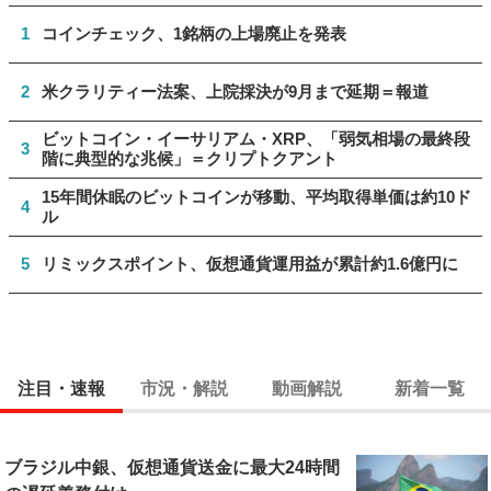
1
コインチェック、1銘柄の上場廃止を発表
2
米クラリティー法案、上院採決が9月まで延期＝報道
ビットコイン・イーサリアム・XRP、「弱気相場の最終段
3
階に典型的な兆候」＝クリプトクアント
15年間休眠のビットコインが移動、平均取得単価は約10ド
4
ル
5
リミックスポイント、仮想通貨運用益が累計約1.6億円に
注目・速報
市況・解説
動画解説
新着一覧
ブラジル中銀、仮想通貨送金に最大24時間