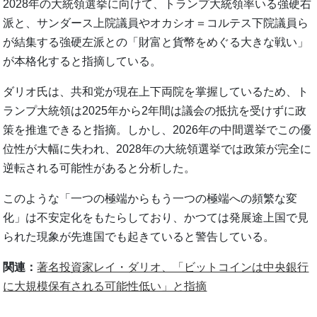
2028年の大統領選挙に向けて、トランプ大統領率いる強硬右
派と、サンダース上院議員やオカシオ＝コルテス下院議員ら
が結集する強硬左派との「財富と貨幣をめぐる大きな戦い」
が本格化すると指摘している。
ダリオ氏は、共和党が現在上下両院を掌握しているため、ト
ランプ大統領は2025年から2年間は議会の抵抗を受けずに政
策を推進できると指摘。しかし、2026年の中間選挙でこの優
位性が大幅に失われ、2028年の大統領選挙では政策が完全に
逆転される可能性があると分析した。
このような「一つの極端からもう一つの極端への頻繁な変
化」は不安定化をもたらしており、かつては発展途上国で見
られた現象が先進国でも起きていると警告している。
関連：
著名投資家レイ・ダリオ、「ビットコインは中央銀行
に大規模保有される可能性低い」と指摘