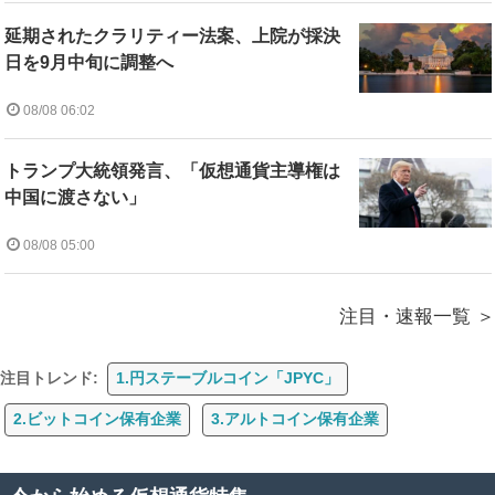
延期されたクラリティー法案、上院が採決
日を9月中旬に調整へ
08/08 06:02
トランプ大統領発言、「仮想通貨主導権は
中国に渡さない」
08/08 05:00
注目・速報一覧
注目トレンド:
1.円ステーブルコイン「JPYC」
2.ビットコイン保有企業
3.アルトコイン保有企業