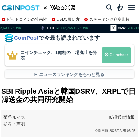
ビットコインの将来性
USDC買い方
ステーキング利率比較
株特集・関連銘柄
ETH
302,769.0
XRP
163.66
B
1.25
1.76
CoinPost
で今最も読まれています
コインチェック、1銘柄の上場廃止を発
表
ニュースランキングをもっと見る
SBI Ripple Asiaと韓国DSRV、XRPLで日
韓送金の共同研究開始
菊谷ルイス
仮想通貨情報
参考：
声明
公開日時:
2026/02/25 06:05