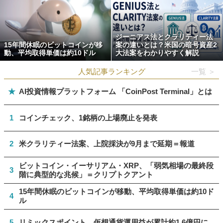
ジーニアス法とクラリティー法
15年間休眠のビットコインが移
案の違いとは？米国の暗号資産2
動、平均取得単価は約10ドル
大法案をわかりやすく解説
人気記事ランキング
一覧 ＞
★
AI投資情報プラットフォーム 「CoinPost Terminal」とは
1
コインチェック、1銘柄の上場廃止を発表
2
米クラリティー法案、上院採決が9月まで延期＝報道
ビットコイン・イーサリアム・XRP、「弱気相場の最終段
3
階に典型的な兆候」＝クリプトクアント
15年間休眠のビットコインが移動、平均取得単価は約10ド
4
ル
5
リミックスポイント、仮想通貨運用益が累計約1.6億円に