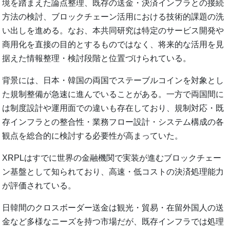
境を踏まえた論点整理、既存の送金・決済インフラとの接続
方法の検討、ブロックチェーン活用における技術的課題の洗
い出しを進める。なお、本共同研究は特定のサービス開発や
商用化を直接の目的とするものではなく、将来的な活用を見
据えた情報整理・検討段階と位置づけられている。
背景には、日本・韓国の両国でステーブルコインを対象とし
た規制整備が急速に進んでいることがある。一方で両国間に
は制度設計や運用面での違いも存在しており、規制対応・既
存インフラとの整合性・業務フロー設計・システム構成の各
観点を総合的に検討する必要性が高まっていた。
XRPLはすでに世界の金融機関で実装が進むブロックチェー
ン基盤として知られており、高速・低コストの決済処理能力
が評価されている。
日韓間のクロスボーダー送金は観光・貿易・在留外国人の送
金など多様なニーズを持つ市場だが、既存インフラでは処理