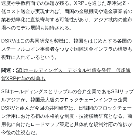
速度や手数料面での課題が残る。XRPLを通じた即時決済・
低コスト送金が実現すれば、両国の金融機関や送金事業者の
業務効率化に直接寄与する可能性があり、アジア域内の他市
場へのモデル展開も期待される。
DSRVはこの共同研究を契機に、韓国をはじめとする各国の
ステーブルコイン事業者をつなぐ国際送金インフラの構築も
視野に入れているという。
関連：
SBIホールディングス、デジタル社債を発行 仮想通
貨XRP付与の特典も
SBIホールディングスとリップルの合弁企業であるSBIリップ
ルアジアが、韓国最大級のブロックチェーンインフラ企業
DSRVと組んだ今回の共同研究は、日韓間のブロックチェー
ン活用における初の本格的な制度・技術横断研究となる。商
用化に向けたロードマップ策定と具体的な規制対応の進捗が
今後の注視点だ。