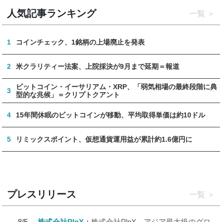
人気記事ランキング
一覧
1
コインチェック、1銘柄の上場廃止を発表
2
米クラリティー法案、上院採決が9月まで延期＝報道
ビットコイン・イーサリアム・XRP、「弱気相場の最終段階に典
3
型的な兆候」＝クリプトクアント
4
15年間休眠のビットコインが移動、平均取得単価は約10ドル
5
リミックスポイント、仮想通貨運用益が累計約1.6億円に
プレスリリース
一覧
8/5
株式会社PlnX
株式会社PlnX、アジア最大級のグロ