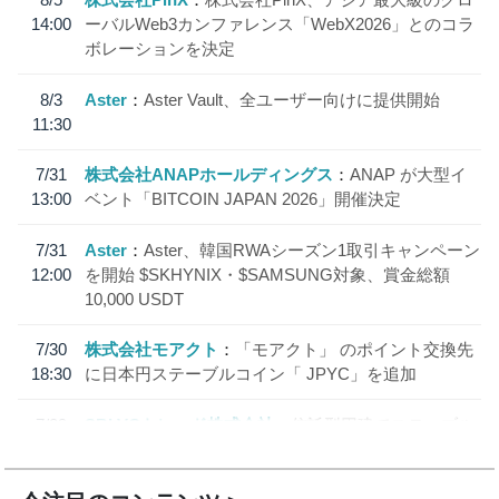
14:00
ーバルWeb3カンファレンス「WebX2026」とのコラ
ボレーションを決定
8/3
Aster
Aster Vault、全ユーザー向けに提供開始
11:30
7/31
株式会社ANAPホールディングス
ANAP が大型イ
13:00
ベント「BITCOIN JAPAN 2026」開催決定
7/31
Aster
Aster、韓国RWAシーズン1取引キャンペーン
12:00
を開始 $SKHYNIX・$SAMSUNG対象、賞金総額
10,000 USDT
7/30
株式会社モアクト
「モアクト」 のポイント交換先
18:30
に日本円ステーブルコイン「 JPYC」を追加
7/29
SBI VCトレード株式会社
信託型円建てステーブル
19:30
コイン「JPYSC」徹底解説セミナーを開催