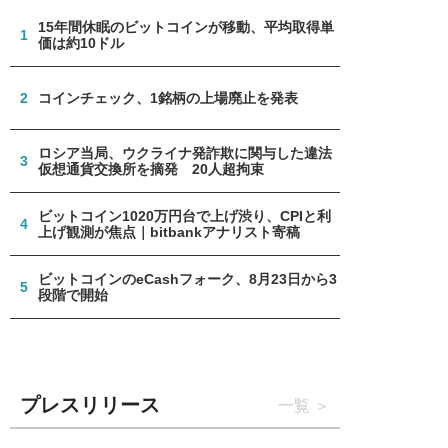
15年間休眠のビットコインが移動、平均取得単
1
価は約10ドル
2
コインチェック、1銘柄の上場廃止を発表
ロシア当局、ウクライナ発詐欺に関与した違法
3
仮想通貨交換所を摘発 20人超拘束
ビットコイン1020万円台で上げ渋り、CPIと利
4
上げ観測が焦点｜bitbankアナリスト寄稿
ビットコインのeCashフォーク、8月23日から3
5
段階で開始
プレスリリース
一覧