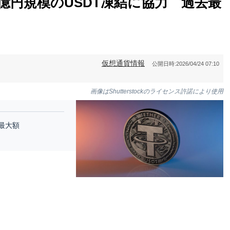
億円規模のUSDT凍結に協力 過去最
仮想通貨情報
公開日時:
2026/04/24 07:10
画像はShutterstockのライセンス許諾により使用
最大額