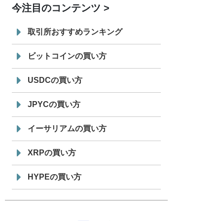
今注目のコンテンツ
7/29
SBI VCトレード株式会社
信託型円建
19:30
てステーブルコイン「JPYSC」徹底解
取引所おすすめランキング
説セミナーを開催
ビットコインの買い方
USDCの買い方
JPYCの買い方
イーサリアムの買い方
XRPの買い方
HYPEの買い方