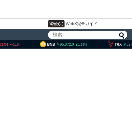
WebX完全ガイド
BNB
95,072.0
TRX
52.06
1.39
0.61
局、ウクライナ発詐欺に関
違法仮想通貨交換所を摘発
拘束