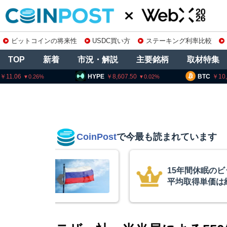
ビットコインの将来性
USDC買い方
ステーキング利率比較
TOP
新着
市況・解説
主要銘柄
取材特集
HYPE
8,607.50
BTC
10,233,861
0.02
0.16
CoinPost
で今最も読まれています
インが移動、
コインチェック
ル
を発表