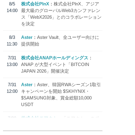
8/5
株式会社PlnX
株式会社PlnX、アジア
14:00
最大級のグローバルWeb3カンファレン
ス「WebX2026」とのコラボレーション
を決定
8/3
Aster
Aster Vault、全ユーザー向けに
11:30
提供開始
7/31
株式会社ANAPホールディングス
13:00
ANAP が大型イベント「BITCOIN
JAPAN 2026」開催決定
7/31
Aster
Aster、韓国RWAシーズン1取引
12:00
キャンペーンを開始 $SKHYNIX・
$SAMSUNG対象、賞金総額10,000
USDT
7/30
株式会社モアクト
「モアクト」 のポ
18:30
イント交換先に日本円ステーブルコイン
「 JPYC」を追加