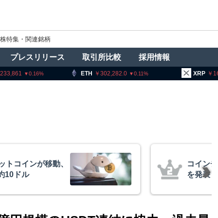
株特集・関連銘柄
プレスリリース
取引所比較
採用情報
ETH
302,282.0
XRP
163.04
0.11
0.1
、1銘柄の上場廃止
ロシア当
与した
20人超