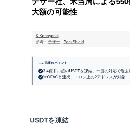
テザー社、米当局による550
大額の可能性
K.Kobayashi
参考：
テザー
,
PeckShield
この記事のポイント
3.4億ドル超のUSDTを凍結、一度の対応で過去
米OFACと連携、トロン上の2アドレスが対象
USDTを凍結