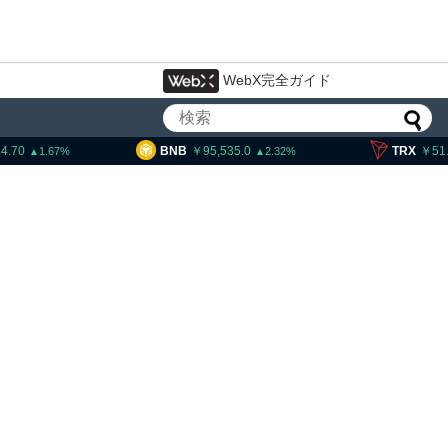
WebX完全ガイド
BNB
95,535.0
TRX
51.87
1.67
2.32
0.
ェック、1銘柄の上場廃止