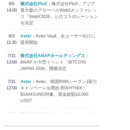
8/5
株式会社PlnX
株式会社PlnX、アジア
14:00
最大級のグローバルWeb3カンファレン
ス「WebX2026」とのコラボレーション
を決定
8/3
Aster
Aster Vault、全ユーザー向けに
11:30
提供開始
7/31
株式会社ANAPホールディングス
13:00
ANAP が大型イベント「BITCOIN
JAPAN 2026」開催決定
7/31
Aster
Aster、韓国RWAシーズン1取引
12:00
キャンペーンを開始 $SKHYNIX・
$SAMSUNG対象、賞金総額10,000
USDT
7/30
株式会社モアクト
「モアクト」 のポ
18:30
イント交換先に日本円ステーブルコイン
「 JPYC」を追加