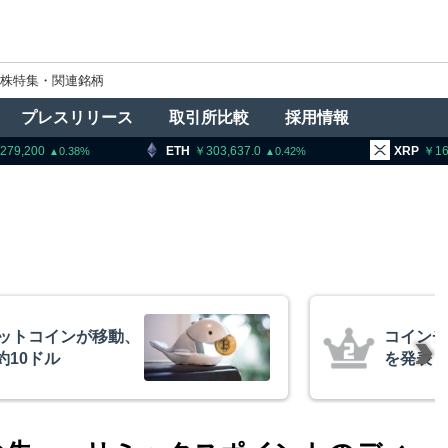
株特集・関連銘柄
プレスリリース
取引所比較
採用情報
0
ETH
303,637.0
XRP
164.70
0.38
0.42
ビットコインが移動、
コインチ
約10ドル
を発表