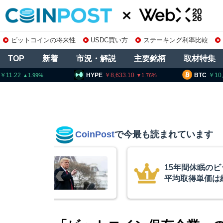
ビットコインの将来性
USDC買い方
ステーキング利率比較
TOP
新着
市況・解説
主要銘柄
取材特集
HYPE
8,633.10
BTC
10,279,20
1.76
CoinPost
で今最も読まれています
15年間休眠の
平均取得単価は