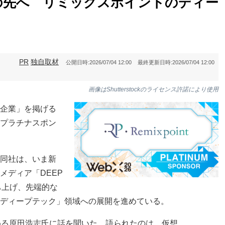
の先へ リミックスポイントのディー
PR
独自取材
公開日時:
2026/07/04 12:00
最終更新日時:
2026/07/04 12:00
画像はShutterstockのライセンス許諾により使用
企業」を掲げる
にプラチナスポン
同社は、いま新
メディア「DEEP
ち上げ、先端的な
ディープテック」領域への展開を進めている。
を務める原田浩志氏に話を聞いた。語られたのは、仮想