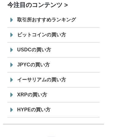
今注目のコンテンツ
7/29
SBI VCトレード株式会社
信託型円建
19:30
てステーブルコイン「JPYSC」徹底解
取引所おすすめランキング
説セミナーを開催
ビットコインの買い方
USDCの買い方
JPYCの買い方
イーサリアムの買い方
XRPの買い方
HYPEの買い方