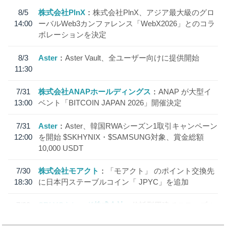
8/5
株式会社PlnX
株式会社PlnX、アジア最大級のグロ
14:00
ーバルWeb3カンファレンス「WebX2026」とのコラ
ボレーションを決定
8/3
Aster
Aster Vault、全ユーザー向けに提供開始
11:30
7/31
株式会社ANAPホールディングス
ANAP が大型イ
13:00
ベント「BITCOIN JAPAN 2026」開催決定
7/31
Aster
Aster、韓国RWAシーズン1取引キャンペーン
12:00
を開始 $SKHYNIX・$SAMSUNG対象、賞金総額
10,000 USDT
7/30
株式会社モアクト
「モアクト」 のポイント交換先
18:30
に日本円ステーブルコイン「 JPYC」を追加
7/29
SBI VCトレード株式会社
信託型円建てステーブル
19:30
コイン「JPYSC」徹底解説セミナーを開催