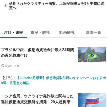
延期されたクラリティー法案、上院が採決日を9月中旬に調
5
整へ
注目・速報
市況・解説
動画解説
新着一覧
ブラジル中銀、仮想通貨送金に最大24時間
の遅延義務付け
08/08 14:00
【注目】:
【2026年8月最新】仮想通貨取引所のキャンペーンおすすめ
9選 注意点も解説
ロシア当局、ウクライナ発詐欺に関与した
違法仮想通貨交換所を摘発 20人超拘束