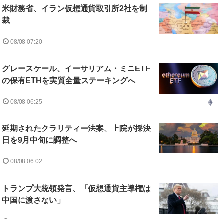
米財務省、イラン仮想通貨取引所2社を制
裁
08/08 07:20
グレースケール、イーサリアム・ミニETF
の保有ETHを実質全量ステーキングへ
08/08 06:25
延期されたクラリティー法案、上院が採決
日を9月中旬に調整へ
08/08 06:02
トランプ大統領発言、「仮想通貨主導権は
中国に渡さない」