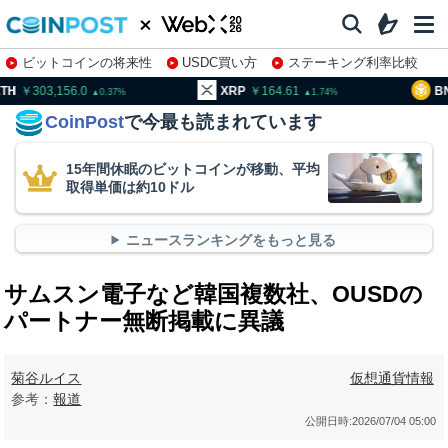
ビットコインの将来性
USDC買い方
ステーキング利率比較
株特集・関連銘柄
03,156.0
XRP
164.61
BNB
95
0.37
1.74
CoinPost
で今最も読まれています
15年間休眠のビットコインが移動、平均
取得単価は約10ドル
ニュースランキングをもっと見る
サムスン電子など韓国複数社、OUSDの
パートナー無断掲載に異議
菊谷ルイス
仮想通貨情報
参考：
報道
公開日時:
2026/07/04 05:00