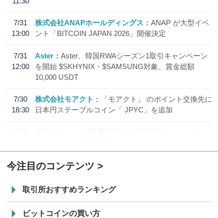
11:30
7/31
株式会社ANAPホールディングス
ANAP が大型イベ
13:00
ント「BITCOIN JAPAN 2026」開催決定
7/31
Aster
Aster、韓国RWAシーズン1取引キャンペーン
12:00
を開始 $SKHYNIX・$SAMSUNG対象、賞金総額
10,000 USDT
7/30
株式会社モアクト
「モアクト」 のポイント交換先に
18:30
日本円ステーブルコイン「 JPYC」を追加
7/29
SBI VCトレード株式会社
信託型円建てステーブル
19:30
コイン「JPYSC」徹底解説セミナーを開催
今注目のコンテンツ
取引所おすすめランキング
ビットコインの買い方