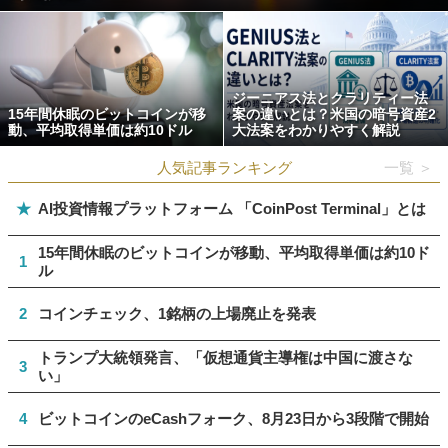
ジーニアス法とクラリティー法
15年間休眠のビットコインが移
案の違いとは？米国の暗号資産2
動、平均取得単価は約10ドル
大法案をわかりやすく解説
人気記事ランキング
一覧 ＞
★
AI投資情報プラットフォーム 「CoinPost Terminal」とは
15年間休眠のビットコインが移動、平均取得単価は約10ド
1
ル
2
コインチェック、1銘柄の上場廃止を発表
トランプ大統領発言、「仮想通貨主導権は中国に渡さな
3
い」
4
ビットコインのeCashフォーク、8月23日から3段階で開始