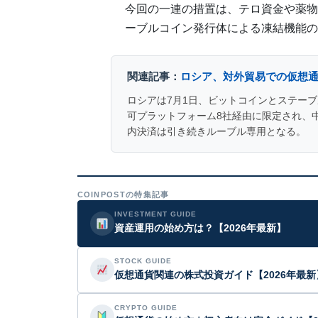
今回の一連の措置は、テロ資金や薬物
ーブルコイン発行体による凍結機能の
関連記事：
ロシア、対外貿易での仮想通
ロシアは7月1日、ビットコインとステー
可プラットフォーム8社経由に限定され、
内決済は引き続きルーブル専用となる。
COINPOSTの特集記事
INVESTMENT GUIDE
資産運用の始め方は？【2026年最新】
STOCK GUIDE
仮想通貨関連の株式投資ガイド【2026年最新
CRYPTO GUIDE