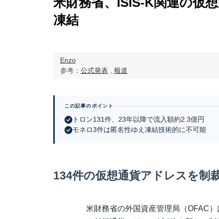
米財務省、ISIS-K関連の
凍結
Enzo
参考：
公式発表
,
報道
この記事のポイント
トロン131件、23年以降で流入額約2.3億円
モネロ3件は匿名性ゆえ凍結技術的に不可能
134件の仮想通貨アドレスを制
米財務省の外国資産管理局（OFAC）は