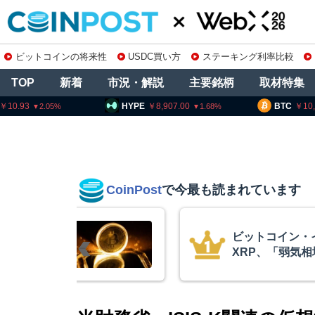
ビットコインの将来性
USDC買い方
ステーキング利率比較
TOP
新着
市況・解説
主要銘柄
取材特集
HYPE
8,907.00
BTC
10,215,857
1.68
0.49
CoinPost
で今最も読まれています
リアム・
暗号資産交換業
終段階に典型
要請、詐欺被害
クアント
察庁