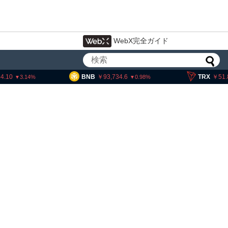
WebX完全ガイド
BNB
93,734.6
TRX
51.84
0.98
0.16
・ヘイズ、AIバブル崩壊と
でビットコイン100万ドル