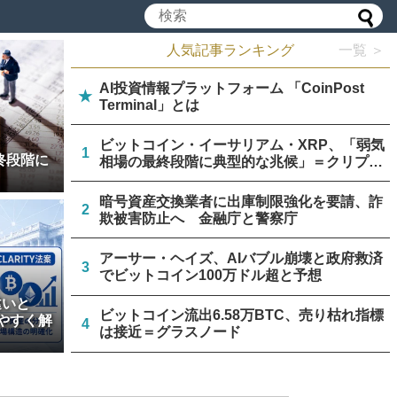
人気記事ランキング
一覧 ＞
AI投資情報プラットフォーム 「CoinPost
★
Terminal」とは
ビットコイン・イーサリアム・XRP、「弱気
1
終段階に
相場の最終段階に典型的な兆候」＝クリプト
クアント
暗号資産交換業者に出庫制限強化を要請、詐
2
欺被害防止へ 金融庁と警察庁
アーサー・ヘイズ、AIバブル崩壊と政府救済
3
でビットコイン100万ドル超と予想
違いと
ビットコイン流出6.58万BTC、売り枯れ指標
やすく解
4
は接近＝グラスノード
米上院、クラリティー法案のクローチャー申
5
請見送り続く＝報道