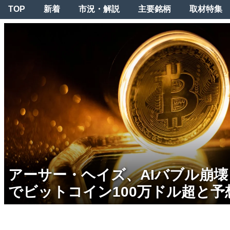
TOP
新着
市況・解説
主要銘柄
取材特集
アーサー・ヘイズ、AIバブル崩
でビットコイン100万ドル超と予