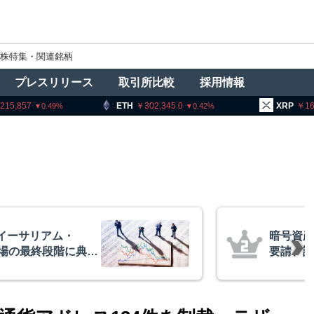
株特集・関連銘柄
プレスリリース
取引所比較
採用情報
ETH
302,345.0
XRP
164.10
0.42
3.14
者に出庫制限強化を
アーサー
防止へ 金融庁と警
政府救済
超と予想