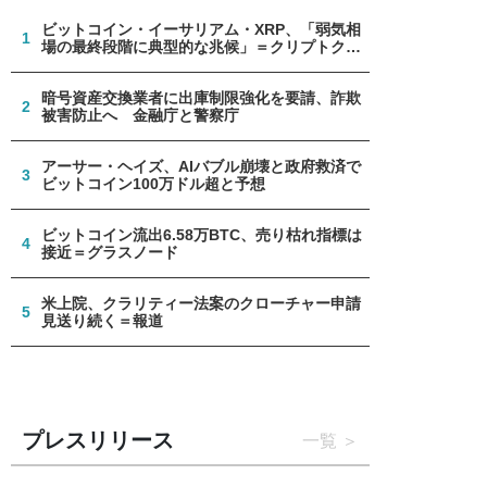
ビットコイン・イーサリアム・XRP、「弱気相
1
場の最終段階に典型的な兆候」＝クリプトクア
ント
暗号資産交換業者に出庫制限強化を要請、詐欺
2
被害防止へ 金融庁と警察庁
アーサー・ヘイズ、AIバブル崩壊と政府救済で
3
ビットコイン100万ドル超と予想
ビットコイン流出6.58万BTC、売り枯れ指標は
4
接近＝グラスノード
米上院、クラリティー法案のクローチャー申請
5
見送り続く＝報道
プレスリリース
一覧