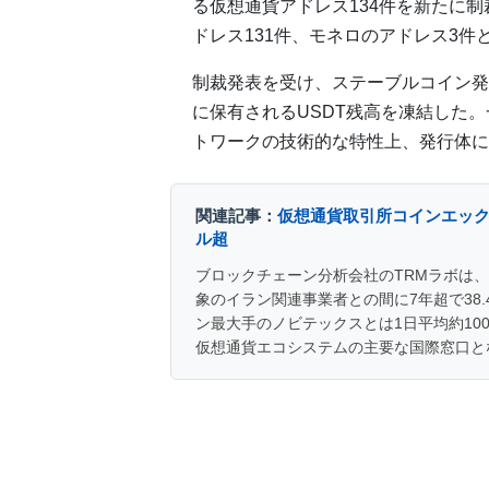
る仮想通貨アドレス134件を新たに
ドレス131件、モネロのアドレス3件
制裁発表を受け、ステーブルコイン発
に保有されるUSDT残高を凍結した
トワークの技術的な特性上、発行体に
関連記事：
仮想通貨取引所コインエック
ル超
ブロックチェーン分析会社のTRMラボは
象のイラン関連事業者との間に7年超で38
ン最大手のノビテックスとは1日平均約10
仮想通貨エコシステムの主要な国際窓口と