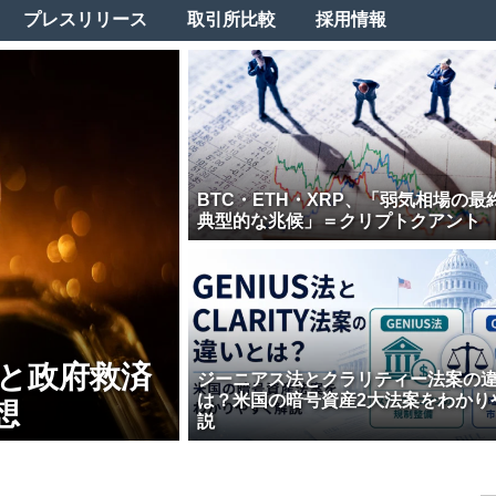
プレスリリース
取引所比較
採用情報
BTC・ETH・XRP、「弱気相場の最
典型的な兆候」＝クリプトクアント
壊と政府救済
ジーニアス法とクラリティー法案の
は？米国の暗号資産2大法案をわかり
想
説