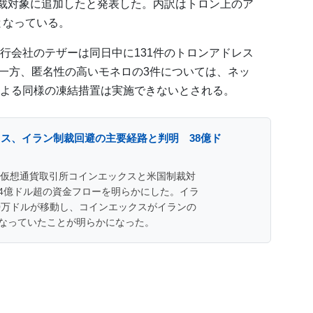
制裁対象に追加したと発表した。内訳はトロン上のア
となっている。
行会社のテザーは同日中に131件のトロンアドレス
。一方、匿名性の高いモネロの3件については、ネッ
よる同様の凍結措置は実施できないとされる。
ス、イラン制裁回避の主要経路と判明 38億ド
、仮想通貨取引所コインエックスと米国制裁対
.4億ドル超の資金フローを明らかにした。イラ
0万ドルが移動し、コインエックスがイランの
なっていたことが明らかになった。