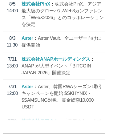
8/5
株式会社PlnX
株式会社PlnX、アジア
14:00
最大級のグローバルWeb3カンファレン
ス「WebX2026」とのコラボレーション
を決定
8/3
Aster
Aster Vault、全ユーザー向けに
11:30
提供開始
7/31
株式会社ANAPホールディングス
13:00
ANAP が大型イベント「BITCOIN
JAPAN 2026」開催決定
7/31
Aster
Aster、韓国RWAシーズン1取引
12:00
キャンペーンを開始 $SKHYNIX・
$SAMSUNG対象、賞金総額10,000
USDT
7/30
株式会社モアクト
「モアクト」 のポ
18:30
イント交換先に日本円ステーブルコイン
「 JPYC」を追加