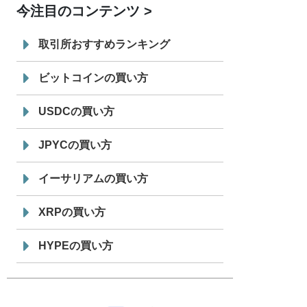
今注目のコンテンツ
7/29
SBI VCトレード株式会社
信託型円建
19:30
てステーブルコイン「JPYSC」徹底解
取引所おすすめランキング
説セミナーを開催
ビットコインの買い方
USDCの買い方
JPYCの買い方
イーサリアムの買い方
XRPの買い方
HYPEの買い方