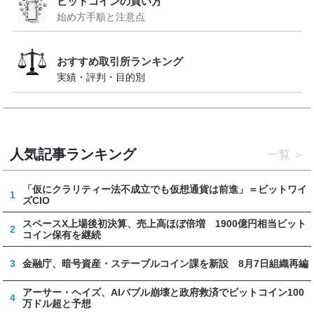
ビットコインの買い方
始め方手順と注意点
おすすめ取引所ランキング
実績・評判・目的別
人気記事ランキング
一覧
「仮にクラリティー法不成立でも仮想通貨は前進」＝ビットワイ
1
ズCIO
スペースX上場後初決算、売上高ほぼ倍増 1900億円相当ビット
2
コイン保有を継続
3
金融庁、暗号資産・ステーブルコイン課を新設 8月7日組織再編
アーサー・ヘイズ、AIバブル崩壊と政府救済でビットコイン100
4
万ドル超と予想