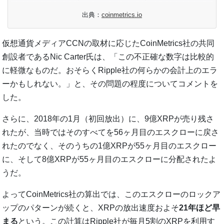
出典：
coinmetrics.io
仮想通貨メディアCCNの取材に応じたCoinMetrics社の共同
創設者であるNic Carter氏は、「この不正確な数字は比較的
に軽微なものだ。おそらくRipple社の何らかの会計上のエラ
ーかもしれない。」と、その問題の程度についてコメントを
した。
さらに、2018年の1月（初回放出）に、9億XRPが売り残さ
れたが、当時ではそのすべてを56ヶ月目のエスクローに戻さ
れたのでなく、そのうちの1億XRPが55ヶ月目のエスクロー
に、そして8億XRPが55ヶ月目のエスクローに分配されたよ
うだ。
よってCoinMetrics社の算出では、このエスクローのロックア
ップのパターンが続くと、XRPの放出速度およそ
21年ほど早
まる
という。この計算はRipple社が毎月5割のXRPを利用す