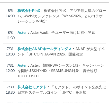
8/5
株式会社PlnX
株式会社PlnX、アジア最大級のグロー
14:00
バルWeb3カンファレンス「WebX2026」とのコラボ
レーションを決定
8/3
Aster
Aster Vault、全ユーザー向けに提供開始
11:30
7/31
株式会社ANAPホールディングス
ANAP が大型イベ
13:00
ント「BITCOIN JAPAN 2026」開催決定
7/31
Aster
Aster、韓国RWAシーズン1取引キャンペーン
12:00
を開始 $SKHYNIX・$SAMSUNG対象、賞金総額
10,000 USDT
7/30
株式会社モアクト
「モアクト」 のポイント交換先に
18:30
日本円ステーブルコイン「 JPYC」を追加
7/29
SBI VCトレード株式会社
信託型円建てステーブル
19:30
コイン「JPYSC」徹底解説セミナーを開催