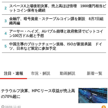
スペースX上場後初決算、売上高ほぼ倍増 1900億円相当ビ
2
ットコイン保有を継続
金融庁、暗号資産・ステーブルコイン課を新設 8月7日組
3
織再編
アーサー・ヘイズ、AIバブル崩壊と政府救済でビットコイ
4
ン100万ドル超と予想
中国主導のブロックチェーン規格、ISOが新規承認 ドイ
5
ツ、日本など策定に参加予定
注目・速報
市況・解説
動画解説
新着一覧
テラウルフ決算、HPCリース収益が売上高
の70%超に
08/06 11:40