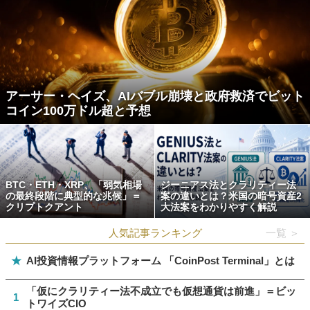
アーサー・ヘイズ、AIバブル崩壊と政府救済でビット
コイン100万ドル超と予想
BTC・ETH・XRP、「弱気相場
ジーニアス法とクラリティー法
の最終段階に典型的な兆候」＝
案の違いとは？米国の暗号資産2
クリプトクアント
大法案をわかりやすく解説
人気記事ランキング
一覧 ＞
★
AI投資情報プラットフォーム 「CoinPost Terminal」とは
「仮にクラリティー法不成立でも仮想通貨は前進」＝ビッ
1
トワイズCIO