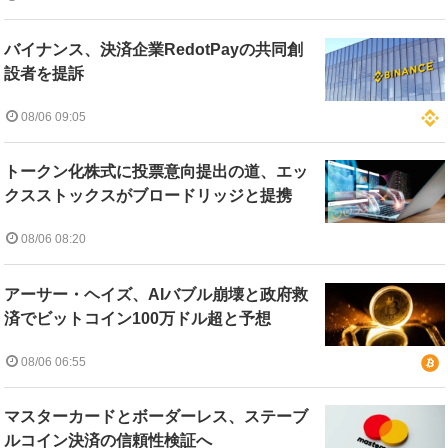
バイナンス、決済企業RedotPayの共同創
設者を提訴
08/06 09:05
トークン化株式に投票意向提出の道、エッ
クスストックスがブロードリッジと提携
08/06 08:20
アーサー・ヘイズ、AIバブル崩壊と政府救
済でビットコイン100万ドル超と予想
08/06 06:55
マスターカードとボーダーレス、ステーブ
ルコイン決済の信頼性検証へ