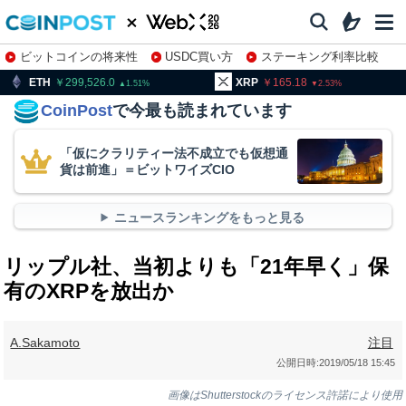
ビットコインの将来性
USDC買い方
ステーキング利率比較
株特集・関連銘柄
299,526.0
XRP
165.18
BNB
9
1.51
2.53
CoinPost
で今最も読まれています
「仮にクラリティー法不成立でも仮想通
貨は前進」＝ビットワイズCIO
ニュースランキングをもっと見る
リップル社、当初よりも「21年早く」保
有のXRPを放出か
A.Sakamoto
注目
公開日時:
2019/05/18 15:45
画像はShutterstockのライセンス許諾により使用