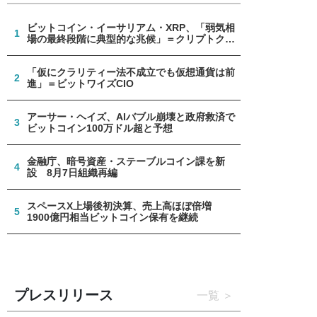
ビットコイン・イーサリアム・XRP、「弱気相
1
場の最終段階に典型的な兆候」＝クリプトクア
ント
「仮にクラリティー法不成立でも仮想通貨は前
2
進」＝ビットワイズCIO
アーサー・ヘイズ、AIバブル崩壊と政府救済で
3
ビットコイン100万ドル超と予想
金融庁、暗号資産・ステーブルコイン課を新
4
設 8月7日組織再編
スペースX上場後初決算、売上高ほぼ倍増
5
1900億円相当ビットコイン保有を継続
プレスリリース
一覧