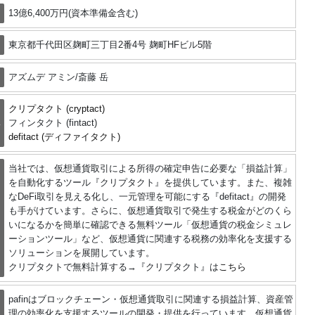
13億6,400万円(資本準備金含む)
東京都千代田区麹町三丁目2番4号 麹町HFビル5階
アズムデ アミン/斎藤 岳
クリプタクト (cryptact)
ス
フィンタクト (fintact)
defitact (ディファイタクト)
当社では、仮想通貨取引による所得の確定申告に必要な「損益計算」
を自動化するツール『クリプタクト』を提供しています。また、複雑
なDeFi取引を見える化し、一元管理を可能にする『defitact』の開発
も手がけています。さらに、仮想通貨取引で発生する税金がどのくら
いになるかを簡単に確認できる無料ツール「仮想通貨の税金シミュレ
ーションツール」など、仮想通貨に関連する税務の効率化を支援する
ソリューションを展開しています。
クリプタクトで無料計算する→『クリプタクト』は
こちら
pafinはブロックチェーン・仮想通貨取引に関連する損益計算、資産管
理の効率化を支援するツールの開発・提供を行っています。仮想通貨