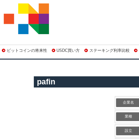
ビットコインの将来性
USDC買い方
ステーキング利率比較
pafin
企業名
業種
設立