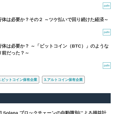
pafin
行体は必要か？その２ ～ツケ払いで回り続けた経済～
pafin
体は必要か？ ～「ビットコイン（BTC）」のような
り前だった？～
pafin
2.ビットコイン保有企業
3.アルトコイン保有企業
 Solana ブロックチェーンの自動識別による損益計