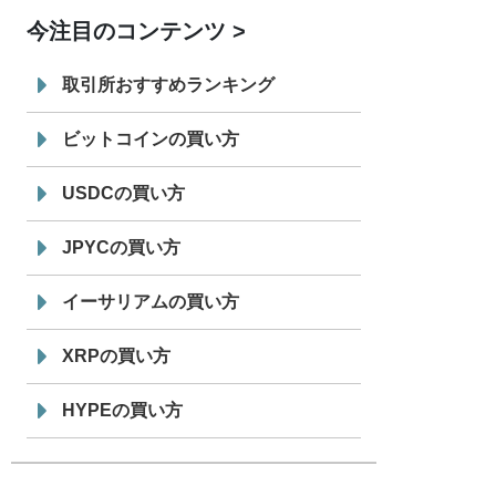
「 JPYC」を追加
今注目のコンテンツ
7/29
SBI VCトレード株式会社
信託型円建
19:30
てステーブルコイン「JPYSC」徹底解
取引所おすすめランキング
説セミナーを開催
ビットコインの買い方
USDCの買い方
JPYCの買い方
イーサリアムの買い方
XRPの買い方
HYPEの買い方