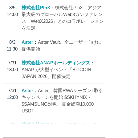
8/5
株式会社PlnX
株式会社PlnX、アジア
14:00
最大級のグローバルWeb3カンファレン
ス「WebX2026」とのコラボレーション
を決定
8/3
Aster
Aster Vault、全ユーザー向けに
11:30
提供開始
7/31
株式会社ANAPホールディングス
13:00
ANAP が大型イベント「BITCOIN
JAPAN 2026」開催決定
7/31
Aster
Aster、韓国RWAシーズン1取引
12:00
キャンペーンを開始 $SKHYNIX・
$SAMSUNG対象、賞金総額10,000
USDT
7/30
株式会社モアクト
「モアクト」 のポ
18:30
イント交換先に日本円ステーブルコイン