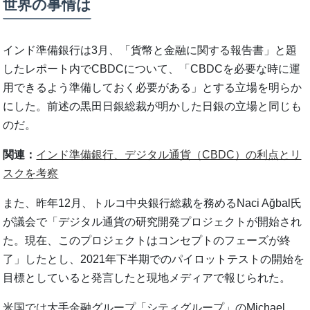
世界の事情は
インド準備銀行は3月、「貨幣と金融に関する報告書」と題
したレポート内でCBDCについて、「CBDCを必要な時に運
用できるよう準備しておく必要がある」とする立場を明らか
にした。前述の黒田日銀総裁が明かした日銀の立場と同じも
のだ。
関連：
インド準備銀行、デジタル通貨（CBDC）の利点とリ
スクを考察
また、昨年12月、トルコ中央銀行総裁を務めるNaci Ağbal氏
が議会で「デジタル通貨の研究開発プロジェクトが開始され
た。現在、このプロジェクトはコンセプトのフェーズが終
了」したとし、2021年下半期でのパイロットテストの開始を
目標としていると発言したと現地メディアで報じられた。
米国では大手金融グループ「シティグループ」のMichael