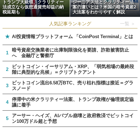
トランプ大統領、クラリティー
ジーニアス法とクラリティー法
法成立なら仮想通貨売却益の納
案の違いとは？米国の暗号資産2
税延期も
大法案をわかりやすく解説
人気記事ランキング
一覧 ＞
★
AI投資情報プラットフォーム 「CoinPost Terminal」とは
暗号資産交換業者に出庫制限強化を要請、詐欺被害防止
1
へ 金融庁と警察庁
ビットコイン・イーサリアム・XRP、「弱気相場の最終段
2
階に典型的な兆候」＝クリプトクアント
ビットコイン流出6.58万BTC、売り枯れ指標は接近＝グラ
3
スノード
停滞中の米クラリティー法案、トランプ政権が倫理規定協
4
議に着手
アーサー・ヘイズ、AIバブル崩壊と政府救済でビットコイ
5
ン100万ドル超と予想