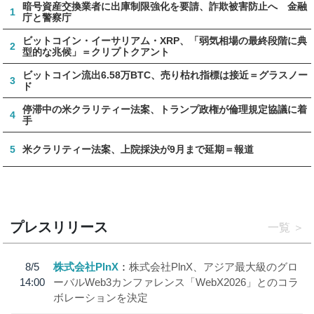
暗号資産交換業者に出庫制限強化を要請、詐欺被害防止へ 金融
1
庁と警察庁
ビットコイン・イーサリアム・XRP、「弱気相場の最終段階に典
2
型的な兆候」＝クリプトクアント
ビットコイン流出6.58万BTC、売り枯れ指標は接近＝グラスノー
3
ド
停滞中の米クラリティー法案、トランプ政権が倫理規定協議に着
4
手
5
米クラリティー法案、上院採決が9月まで延期＝報道
プレスリリース
一覧
8/5
株式会社PlnX
株式会社PlnX、アジア最大級のグロ
14:00
ーバルWeb3カンファレンス「WebX2026」とのコラ
ボレーションを決定