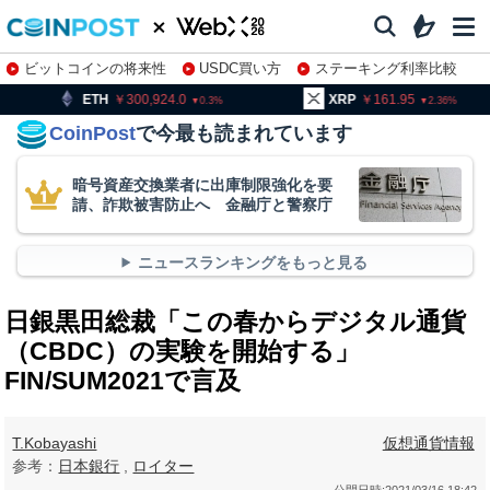
ビットコインの将来性
USDC買い方
ステーキング利率比較
株特集・関連銘柄
300,924.0
XRP
161.95
BNB
0.3
2.36
CoinPost
で今最も読まれています
暗号資産交換業者に出庫制限強化を要
請、詐欺被害防止へ 金融庁と警察庁
ニュースランキングをもっと見る
日銀黒田総裁「この春からデジタル通貨
（CBDC）の実験を開始する」
FIN/SUM2021で言及
T.Kobayashi
仮想通貨情報
参考：
日本銀行
,
ロイター
公開日時:
2021/03/16 18:42