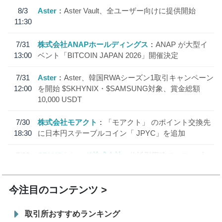
8/3
Aster
Aster Vault、全ユーザー向けに提供開始
11:30
7/31
株式会社ANAPホールディングス
ANAP が大型イ
13:00
ベント「BITCOIN JAPAN 2026」開催決定
7/31
Aster
Aster、韓国RWAシーズン1取引キャンペーン
12:00
を開始 $SKHYNIX・$SAMSUNG対象、賞金総額
10,000 USDT
7/30
株式会社モアクト
「モアクト」 のポイント交換先
18:30
に日本円ステーブルコイン「 JPYC」を追加
7/29
SBI VCトレード株式会社
信託型円建てステーブル
19:30
コイン「JPYSC」徹底解説セミナーを開催
今注目のコンテンツ
取引所おすすめランキング