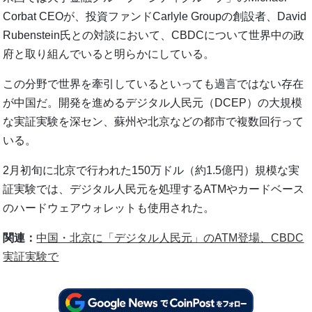
Corbat CEOが、投資ファンドCarlyle Groupの創設者、David
Rubenstein氏との対談において、CBDCについて世界中の政
府と取り組んでいると明らかにしている。
この分野で世界を牽引しているといっても過言ではない存在
が中国だ。開発を進めるデジタル人民元（DCEP）の大規模
な実証実験を深セン、蘇州や北京などの都市で複数回行って
いる。
2月初旬に北京で行われた150万ドル（約1.5億円）規模な実
証実験では、デジタル人民元を処理するATMやカードベース
のハードウェアウォレットも使用された。
関連：
中国・北京に「デジタル人民元」のATM登場、CBDC
実証実験で