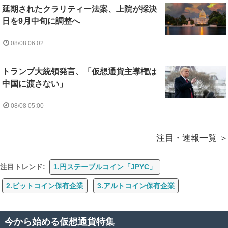
延期されたクラリティー法案、上院が採決
日を9月中旬に調整へ
08/08 06:02
トランプ大統領発言、「仮想通貨主導権は
中国に渡さない」
08/08 05:00
注目・速報一覧
注目トレンド:
1.円ステーブルコイン「JPYC」
2.ビットコイン保有企業
3.アルトコイン保有企業
今から始める仮想通貨特集