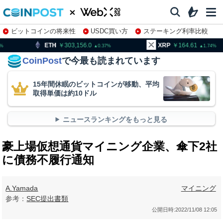
ビットコインの将来性
USDC買い方
ステーキング利率比較
株特集・関連銘柄
303,156.0
XRP
164.61
BNB
0.37
1.74
CoinPost
で今最も読まれています
15年間休眠のビットコインが移動、平均
取得単価は約10ドル
ニュースランキングをもっと見る
豪上場仮想通貨マイニング企業、傘下2社
に債務不履行通知
A.Yamada
マイニング
参考：
SEC提出書類
公開日時:
2022/11/08 12:05