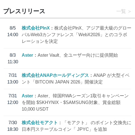
プレスリリース
一覧
8/5
株式会社PlnX
株式会社PlnX、アジア最大級のグロー
14:00
バルWeb3カンファレンス「WebX2026」とのコラボ
レーションを決定
8/3
Aster
Aster Vault、全ユーザー向けに提供開始
11:30
7/31
株式会社ANAPホールディングス
ANAP が大型イベ
13:00
ント「BITCOIN JAPAN 2026」開催決定
7/31
Aster
Aster、韓国RWAシーズン1取引キャンペーン
12:00
を開始 $SKHYNIX・$SAMSUNG対象、賞金総額
10,000 USDT
7/30
株式会社モアクト
「モアクト」 のポイント交換先に
18:30
日本円ステーブルコイン「 JPYC」を追加