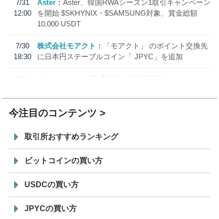
7/31
Aster
Aster、韓国RWAシーズン1取引キャンペーン
12:00
を開始 $SKHYNIX・$SAMSUNG対象、賞金総額
10,000 USDT
7/30
株式会社モアクト
「モアクト」 のポイント交換先
18:30
に日本円ステーブルコイン「 JPYC」を追加
7/29
SBI VCトレード株式会社
信託型円建てステーブル
19:30
コイン「JPYSC」徹底解説セミナーを開催
今注目のコンテンツ
取引所おすすめランキング
ビットコインの買い方
USDCの買い方
JPYCの買い方