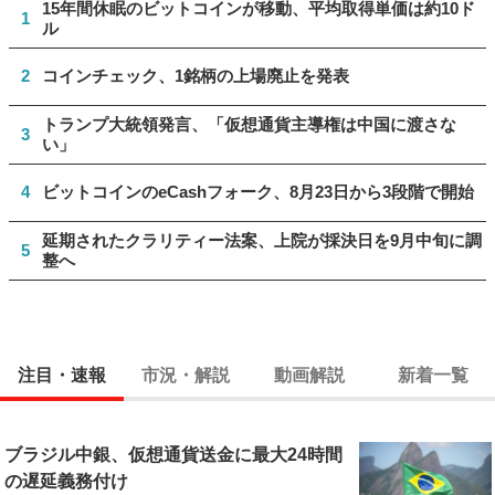
15年間休眠のビットコインが移動、平均取得単価は約10ド
1
ル
2
コインチェック、1銘柄の上場廃止を発表
トランプ大統領発言、「仮想通貨主導権は中国に渡さな
3
い」
4
ビットコインのeCashフォーク、8月23日から3段階で開始
延期されたクラリティー法案、上院が採決日を9月中旬に調
5
整へ
注目・速報
市況・解説
動画解説
新着一覧
ブラジル中銀、仮想通貨送金に最大24時間
の遅延義務付け