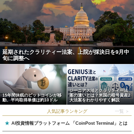
延期されたクラリティー法案、上院が採決日を9月中
旬に調整へ
ジーニアス法とクラリティー法
15年間休眠のビットコインが移
案の違いとは？米国の暗号資産2
動、平均取得単価は約10ドル
大法案をわかりやすく解説
人気記事ランキング
一覧 ＞
★
AI投資情報プラットフォーム 「CoinPost Terminal」とは