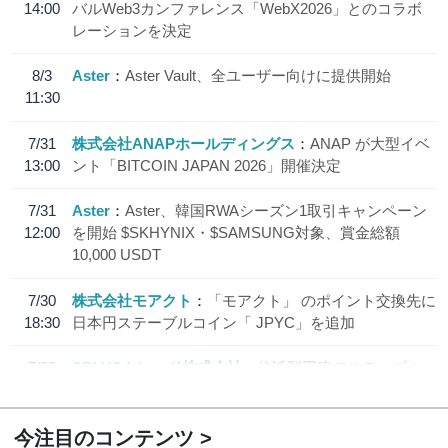
14:00
バルWeb3カンファレンス「WebX2026」とのコラボ
レーションを決定
8/3
Aster
Aster Vault、全ユーザー向けに提供開始
11:30
7/31
株式会社ANAPホールディングス
ANAP が大型イベ
13:00
ント「BITCOIN JAPAN 2026」開催決定
7/31
Aster
Aster、韓国RWAシーズン1取引キャンペーン
12:00
を開始 $SKHYNIX・$SAMSUNG対象、賞金総額
10,000 USDT
7/30
株式会社モアクト
「モアクト」 のポイント交換先に
18:30
日本円ステーブルコイン「 JPYC」を追加
7/29
SBI VCトレード株式会社
信託型円建てステーブル
19:30
コイン「JPYSC」徹底解説セミナーを開催
今注目のコンテンツ