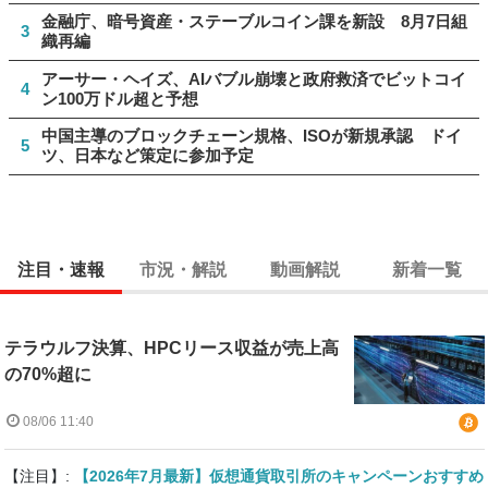
金融庁、暗号資産・ステーブルコイン課を新設 8月7日組
3
織再編
アーサー・ヘイズ、AIバブル崩壊と政府救済でビットコイ
4
ン100万ドル超と予想
中国主導のブロックチェーン規格、ISOが新規承認 ドイ
5
ツ、日本など策定に参加予定
注目・速報
市況・解説
動画解説
新着一覧
テラウルフ決算、HPCリース収益が売上高
の70%超に
08/06 11:40
【注目】:
【2026年7月最新】仮想通貨取引所のキャンペーンおすすめ