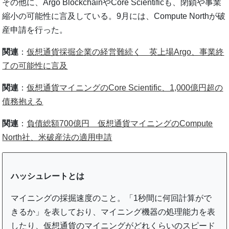
その他に、Argo BlockchainやCore Scientificも、閉鎖や事業
縮小の可能性に言及している。9月には、Compute Northが破
産申請を行った。
関連
：
仮想通貨採掘企業の経営難続く 英上場Argo、事業終
了の可能性に言及
関連
：
仮想通貨マイニングのCore Scientific、1,000億円超の
債務抱える
関連
：
負債総額700億円 仮想通貨マイニングのCompute
North社、米破産法の適用申請
ハッシュレートとは
マイニングの採掘速度のこと。「1秒間に何回計算がで
きるか」を表しており、マイニング機器の処理能力を表
したり、仮想通貨のマイニングがどれくらいのスピード