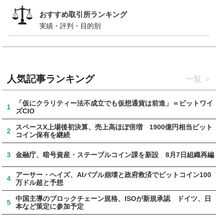
おすすめ取引所ランキング
実績・評判・目的別
人気記事ランキング
一覧
「仮にクラリティー法不成立でも仮想通貨は前進」＝ビットワイ
1
ズCIO
スペースX上場後初決算、売上高ほぼ倍増 1900億円相当ビット
2
コイン保有を継続
3
金融庁、暗号資産・ステーブルコイン課を新設 8月7日組織再編
アーサー・ヘイズ、AIバブル崩壊と政府救済でビットコイン100
4
万ドル超と予想
中国主導のブロックチェーン規格、ISOが新規承認 ドイツ、日
5
本など策定に参加予定