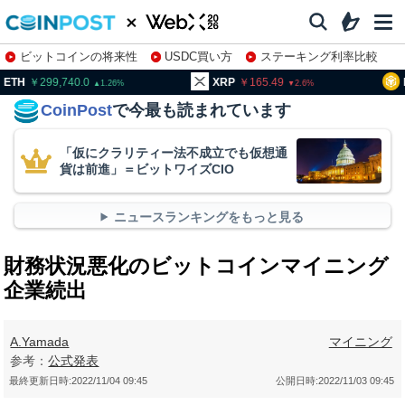
ビットコインの将来性
USDC買い方
ステーキング利率比較
株特集・関連銘柄
299,740.0
XRP
165.49
BNB
9
1.26
2.6
CoinPost
で今最も読まれています
「仮にクラリティー法不成立でも仮想通
貨は前進」＝ビットワイズCIO
ニュースランキングをもっと見る
財務状況悪化のビットコインマイニング
企業続出
A.Yamada
マイニング
参考：
公式発表
最終更新日時:
2022/11/04 09:45
公開日時:
2022/11/03 09:45