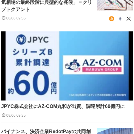
気相場の最終段階に典型的な兆候」＝クリ
プトクアント
08/06 09:55
JPYC株式会社にAZ-COM丸和が出資、調達累計60億円に
08/06 09:35
バイナンス、決済企業RedotPayの共同創