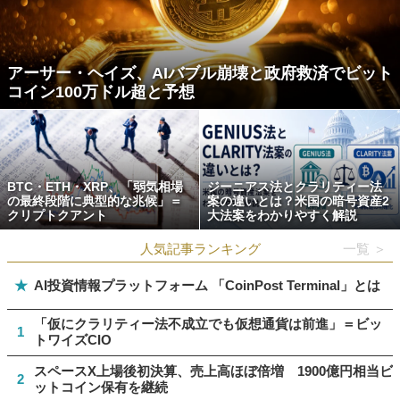
アーサー・ヘイズ、AIバブル崩壊と政府救済でビット
コイン100万ドル超と予想
BTC・ETH・XRP、「弱気相場
ジーニアス法とクラリティー法
の最終段階に典型的な兆候」＝
案の違いとは？米国の暗号資産2
クリプトクアント
大法案をわかりやすく解説
人気記事ランキング
一覧 ＞
★
AI投資情報プラットフォーム 「CoinPost Terminal」とは
「仮にクラリティー法不成立でも仮想通貨は前進」＝ビッ
1
トワイズCIO
スペースX上場後初決算、売上高ほぼ倍増 1900億円相当ビ
2
ットコイン保有を継続