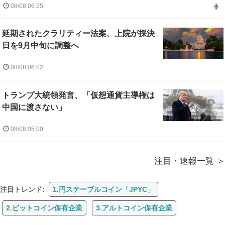
08/08 06:25
延期されたクラリティー法案、上院が採決
日を9月中旬に調整へ
08/08 06:02
トランプ大統領発言、「仮想通貨主導権は
中国に渡さない」
08/08 05:00
注目・速報一覧
注目トレンド:
1.円ステーブルコイン「JPYC」
2.ビットコイン保有企業
3.アルトコイン保有企業