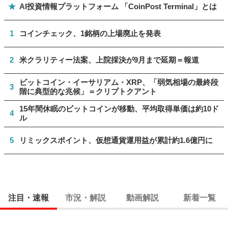
★
AI投資情報プラットフォーム 「CoinPost Terminal」とは
1
コインチェック、1銘柄の上場廃止を発表
2
米クラリティー法案、上院採決が9月まで延期＝報道
ビットコイン・イーサリアム・XRP、「弱気相場の最終段
3
階に典型的な兆候」＝クリプトクアント
15年間休眠のビットコインが移動、平均取得単価は約10ド
4
ル
5
リミックスポイント、仮想通貨運用益が累計約1.6億円に
注目・速報
市況・解説
動画解説
新着一覧