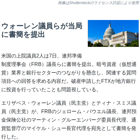
画像はShutterstockのライセンス許諾により使用
ウォーレン議員らが当局
に書簡を提出
米国の上院議員2人は7日、連邦準備
制度理事会（FRB）議長らに書簡を提出。暗号資産（仮想通
貨）業界と銀行セクターのつながりを懸念し、関連する質問
項目への回答を求める内容だ。破産申請したFTXが地方銀行
に投資を行っていたことも問題視している。
エリザベス・ウォーレン議員（民主党）とティナ・スミス議
員（民主党）が、FRBのジェローム・パウエル議長、連邦預
金保険公社のマーティン・グルーエンバーグ委員長代理、通
貨監督庁のマイケル・シュー長官代理を宛先として書簡を発
行した。