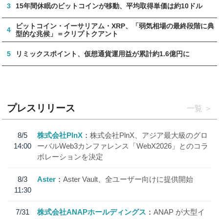
3
15年間休眠のビットコインが移動、平均取得単価は約10ドル
ビットコイン・イーサリアム・XRP、「弱気相場の最終段階に典
4
型的な兆候」＝クリプトクアント
5
リミックスポイント、仮想通貨運用益が累計約1.6億円に
プレスリリース
一覧
8/5
株式会社PlnX
株式会社PlnX、アジア最大級のグロ
14:00
ーバルWeb3カンファレンス「WebX2026」とのコラ
ボレーションを決定
8/3
Aster
Aster Vault、全ユーザー向けに提供開始
11:30
7/31
株式会社ANAPホールディングス
ANAP が大型イ