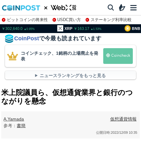
ビットコインの将来性
USDC買い方
ステーキング利率比較
株特集・関連銘柄
02,640.0
XRP
163.17
BNB
93
0.95
1.53
CoinPost
で今最も読まれています
コインチェック、1銘柄の上場廃止を発
表
ニュースランキングをもっと見る
米上院議員ら、仮想通貨業界と銀行のつ
ながりを懸念
A.Yamada
仮想通貨情報
参考：
書簡
公開日時:
2022/12/09 10:35