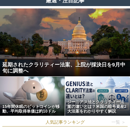
厳選・注目記事
延期されたクラリティー法案、上院が採決日を9月中
旬に調整へ
ジーニアス法とクラリティー法
15年間休眠のビットコインが移
案の違いとは？米国の暗号資産2
動、平均取得単価は約10ドル
大法案をわかりやすく解説
人気記事ランキング
一覧 ＞