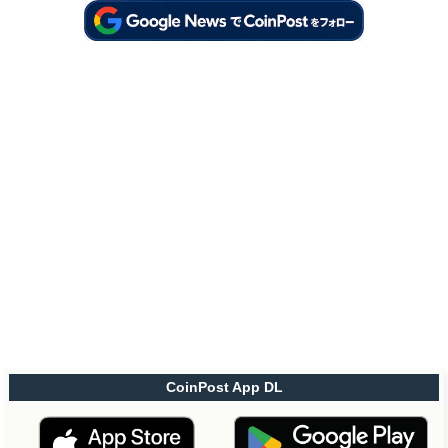
CoinPost App DL