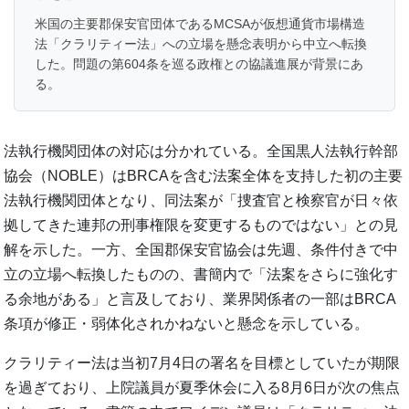
米国の主要郡保安官団体であるMCSAが仮想通貨市場構造
法「クラリティー法」への立場を懸念表明から中立へ転換
した。問題の第604条を巡る政権との協議進展が背景にあ
る。
法執行機関団体の対応は分かれている。全国黒人法執行幹部
協会（NOBLE）はBRCAを含む法案全体を支持した初の主要
法執行機関団体となり、同法案が「捜査官と検察官が日々依
拠してきた連邦の刑事権限を変更するものではない」との見
解を示した。一方、全国郡保安官協会は先週、条件付きで中
立の立場へ転換したものの、書簡内で「法案をさらに強化す
る余地がある」と言及しており、業界関係者の一部はBRCA
条項が修正・弱体化されかねないと懸念を示している。
クラリティー法は当初7月4日の署名を目標としていたが期限
を過ぎており、上院議員が夏季休会に入る8月6日が次の焦点