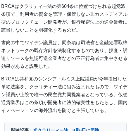
BRCAはクラリティー法の第604条に位置づけられる超党派
条項で、利用者の資金を管理・保管しない非カストディアル
型のブロックチェーン開発者が、銀行秘密法上の送金業者に
該当しないことを明確化するものだ。
書簡の中でワイデン議員は、同条項は司法省と金融犯罪取締
ネットワークの既存方針を法制化するものであり、捜査・訴
追リソースを無認可送金業者などの不正行為者に集中させる
効果があると説明した。
BRCAは共和党のシンシア・ルミス上院議員が今年提出した
単独法案を、クラリティー法に組み込まれたもので、ワイデ
ン議員が上院で唯一の民主党共同提案者となっている。仮想
通貨業界はこの条項が開発者に法的確実性をもたらし、国内
イノベーションの海外流出を防ぐと主張している。
関連記事：
米クラリティー法、8月6日に照準