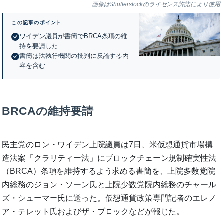
画像はShutterstockのライセンス許諾により使用
この記事のポイント
ワイデン議員が書簡でBRCA条項の維
持を要請した
書簡は法執行機関の批判に反論する内
容を含む
BRCAの維持要請
民主党のロン・ワイデン上院議員は7日、米仮想通貨市場構
造法案「クラリティー法」にブロックチェーン規制確実性法
（BRCA）条項を維持するよう求める書簡を、上院多数党院
内総務のジョン・ソーン氏と上院少数党院内総務のチャール
ズ・シューマー氏に送った。仮想通貨政策専門記者のエレノ
ア・テレット氏およびザ・ブロックなどが報じた。