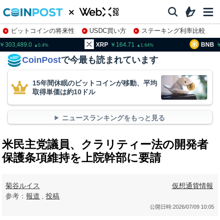
ビットコインの将来性
USDC買い方
ステーキング利率比較
株特集・関連銘柄
03,489.0
XRP
164.71
BNB
95
0.4
1.64
CoinPost
で今最も読まれています
15年間休眠のビットコインが移動、平均
取得単価は約10ドル
ニュースランキングをもっと見る
米民主党議員、クラリティー法の開発者
保護条項維持を上院幹部に要請
菊谷ルイス
仮想通貨情報
参考：
報道
,
投稿
公開日時:
2026/07/09 10:05