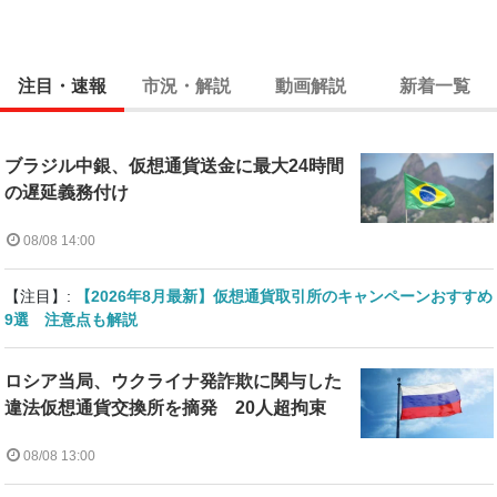
注目・速報
市況・解説
動画解説
新着一覧
ブラジル中銀、仮想通貨送金に最大24時間
の遅延義務付け
08/08 14:00
【注目】:
【2026年8月最新】仮想通貨取引所のキャンペーンおすすめ
9選 注意点も解説
ロシア当局、ウクライナ発詐欺に関与した
違法仮想通貨交換所を摘発 20人超拘束
08/08 13:00