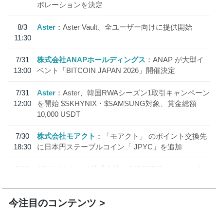
ボレーションを決定
8/3
Aster
Aster Vault、全ユーザー向けに提供開始
11:30
7/31
株式会社ANAPホールディングス
ANAP が大型イ
13:00
ベント「BITCOIN JAPAN 2026」開催決定
7/31
Aster
Aster、韓国RWAシーズン1取引キャンペーン
12:00
を開始 $SKHYNIX・$SAMSUNG対象、賞金総額
10,000 USDT
7/30
株式会社モアクト
「モアクト」 のポイント交換先
18:30
に日本円ステーブルコイン「 JPYC」を追加
7/29
SBI VCトレード株式会社
信託型円建てステーブル
19:30
コイン「JPYSC」徹底解説セミナーを開催
今注目のコンテンツ