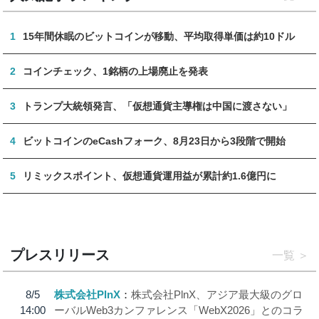
1
15年間休眠のビットコインが移動、平均取得単価は約10ドル
2
コインチェック、1銘柄の上場廃止を発表
3
トランプ大統領発言、「仮想通貨主導権は中国に渡さない」
4
ビットコインのeCashフォーク、8月23日から3段階で開始
5
リミックスポイント、仮想通貨運用益が累計約1.6億円に
プレスリリース
一覧
8/5
株式会社PlnX
株式会社PlnX、アジア最大級のグロ
14:00
ーバルWeb3カンファレンス「WebX2026」とのコラ