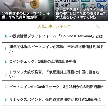
ジーニアス法とクラリティー法
15年間休眠のビットコインが移
案の違いとは？米国の暗号資産2
動、平均取得単価は約10ドル
大法案をわかりやすく解説
人気記事ランキング
一覧 ＞
★
AI投資情報プラットフォーム 「CoinPost Terminal」とは
15年間休眠のビットコインが移動、平均取得単価は約10ド
1
ル
2
コインチェック、1銘柄の上場廃止を発表
トランプ大統領発言、「仮想通貨主導権は中国に渡さな
3
い」
4
ビットコインのeCashフォーク、8月23日から3段階で開始
5
リミックスポイント、仮想通貨運用益が累計約1.6億円に