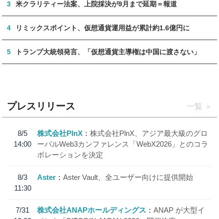
3
米クラリティー法案、上院採決が9月まで延期＝報道
4
リミックスポイント、仮想通貨運用益が累計約1.6億円に
5
トランプ大統領発言、「仮想通貨主導権は中国に渡さない」
プレスリリース
一覧
8/5
株式会社PlnX
株式会社PlnX、アジア最大級のグロ
14:00
ーバルWeb3カンファレンス「WebX2026」とのコラ
ボレーションを決定
8/3
Aster
Aster Vault、全ユーザー向けに提供開始
11:30
7/31
株式会社ANAPホールディングス
ANAP が大型イ