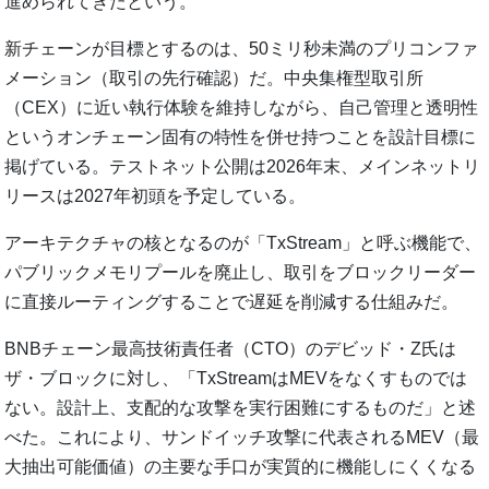
進められてきたという。
新チェーンが目標とするのは、50ミリ秒未満のプリコンファ
メーション（取引の先行確認）だ。中央集権型取引所
（CEX）に近い執行体験を維持しながら、自己管理と透明性
というオンチェーン固有の特性を併せ持つことを設計目標に
掲げている。テストネット公開は2026年末、メインネットリ
リースは2027年初頭を予定している。
アーキテクチャの核となるのが「TxStream」と呼ぶ機能で、
パブリックメモリプールを廃止し、取引をブロックリーダー
に直接ルーティングすることで遅延を削減する仕組みだ。
BNBチェーン最高技術責任者（CTO）のデビッド・Z氏は
ザ・ブロックに対し、「TxStreamはMEVをなくすものでは
ない。設計上、支配的な攻撃を実行困難にするものだ」と述
べた。これにより、サンドイッチ攻撃に代表されるMEV（最
大抽出可能価値）の主要な手口が実質的に機能しにくくなる