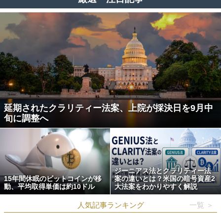
延期されたクラリティー法案、上院が採決日を9月中
旬に調整へ
ジーニアス法とクラリティー法
15年間休眠のビットコインが移
案の違いとは？米国の暗号資産2
動、平均取得単価は約10ドル
大法案をわかりやすく解説
人気記事ランキング
一覧 ＞