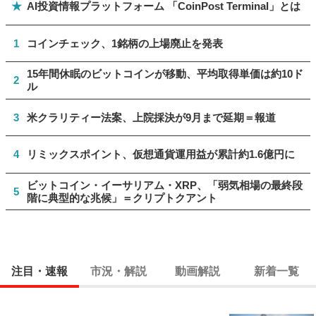
★
AI投資情報プラットフォーム 「CoinPost Terminal」とは
1
コインチェック、1銘柄の上場廃止を発表
15年間休眠のビットコインが移動、平均取得単価は約10ド
2
ル
3
米クラリティー法案、上院採決が9月まで延期＝報道
4
リミックスポイント、仮想通貨運用益が累計約1.6億円に
ビットコイン・イーサリアム・XRP、「弱気相場の最終段
5
階に典型的な兆候」＝クリプトクアント
注目・速報
市況・解説
動画解説
新着一覧