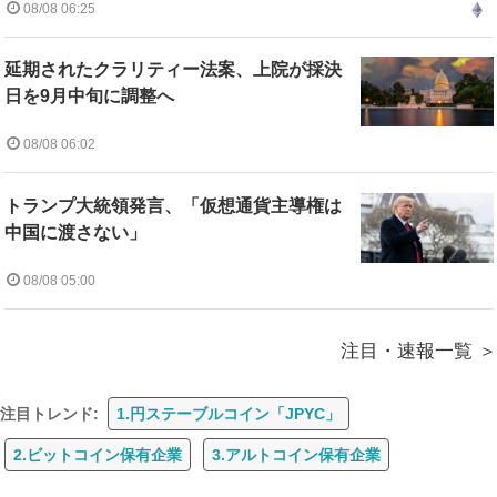
08/08 06:25
延期されたクラリティー法案、上院が採決
日を9月中旬に調整へ
08/08 06:02
トランプ大統領発言、「仮想通貨主導権は
中国に渡さない」
08/08 05:00
注目・速報一覧
注目トレンド:
1.円ステーブルコイン「JPYC」
2.ビットコイン保有企業
3.アルトコイン保有企業