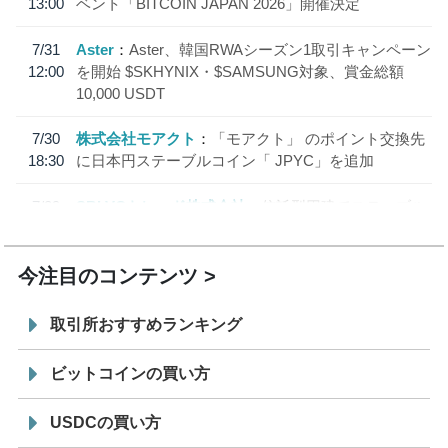
13:00
ベント「BITCOIN JAPAN 2026」開催決定
7/31
Aster
Aster、韓国RWAシーズン1取引キャンペーン
12:00
を開始 $SKHYNIX・$SAMSUNG対象、賞金総額
10,000 USDT
7/30
株式会社モアクト
「モアクト」 のポイント交換先
18:30
に日本円ステーブルコイン「 JPYC」を追加
7/29
SBI VCトレード株式会社
信託型円建てステーブル
19:30
コイン「JPYSC」徹底解説セミナーを開催
今注目のコンテンツ
取引所おすすめランキング
ビットコインの買い方
USDCの買い方