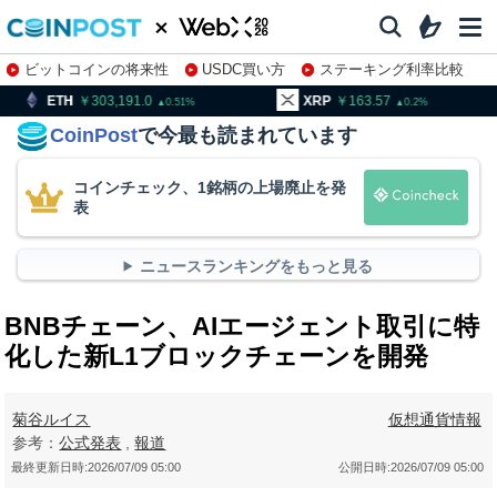
ビットコインの将来性
USDC買い方
ステーキング利率比較
株特集・関連銘柄
03,191.0
XRP
163.57
BNB
9
0.51
0.2
CoinPost
で今最も読まれています
コインチェック、1銘柄の上場廃止を発
表
ニュースランキングをもっと見る
BNBチェーン、AIエージェント取引に特
化した新L1ブロックチェーンを開発
菊谷ルイス
仮想通貨情報
参考：
公式発表
,
報道
最終更新日時:
2026/07/09 05:00
公開日時:
2026/07/09 05:00