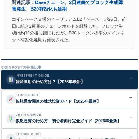
関連記事：
Baseチェーン、2日連続でブロック生成障
害発生 B20有効化も延期
コインベース支援のイーサリアムL2「ベース」が26日、前
日に続き2度目のチェーンホルトを経験した。ブロック生
成は約38分後に復旧したが、B20トークン標準のメインネ
ット有効化延期も発表された。
COINPOSTの特集記事
INVESTMENT GUIDE
→
資産運用の始め方は？【2026年最新】
STOCK GUIDE
→
仮想通貨関連の株式投資ガイド【2026年最新】
CRYPTO GUIDE
→
仮想通貨の始め方｜初心者向け完全ガイド【2026年最新】
BITCOIN GUIDE
→
₿