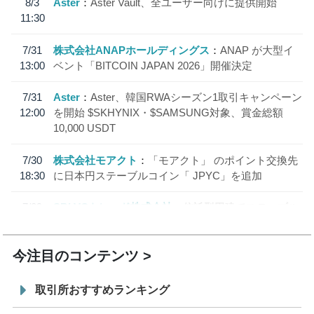
8/3
Aster
Aster Vault、全ユーザー向けに提供開始
11:30
7/31
株式会社ANAPホールディングス
ANAP が大型イ
13:00
ベント「BITCOIN JAPAN 2026」開催決定
7/31
Aster
Aster、韓国RWAシーズン1取引キャンペーン
12:00
を開始 $SKHYNIX・$SAMSUNG対象、賞金総額
10,000 USDT
7/30
株式会社モアクト
「モアクト」 のポイント交換先
18:30
に日本円ステーブルコイン「 JPYC」を追加
7/29
SBI VCトレード株式会社
信託型円建てステーブル
19:30
コイン「JPYSC」徹底解説セミナーを開催
今注目のコンテンツ
取引所おすすめランキング