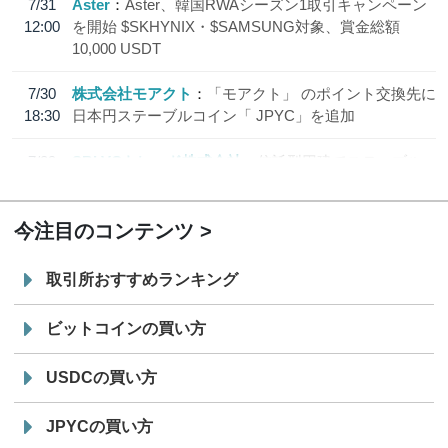
7/31
Aster
Aster、韓国RWAシーズン1取引キャンペーン
12:00
を開始 $SKHYNIX・$SAMSUNG対象、賞金総額
10,000 USDT
7/30
株式会社モアクト
「モアクト」 のポイント交換先に
18:30
日本円ステーブルコイン「 JPYC」を追加
7/29
SBI VCトレード株式会社
信託型円建てステーブル
19:30
コイン「JPYSC」徹底解説セミナーを開催
今注目のコンテンツ
取引所おすすめランキング
ビットコインの買い方
USDCの買い方
JPYCの買い方