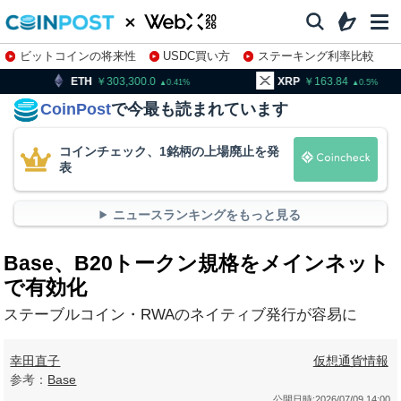
ビットコインの将来性
USDC買い方
ステーキング利率比較
株特集・関連銘柄
303,300.0
XRP
163.84
BNB
0.41
0.5
CoinPost
で今最も読まれています
コインチェック、1銘柄の上場廃止を発
表
ニュースランキングをもっと見る
Base、B20トークン規格をメインネット
で有効化
ステーブルコイン・RWAのネイティブ発行が容易に
幸田直子
仮想通貨情報
参考：
Base
公開日時:
2026/07/09 14:00