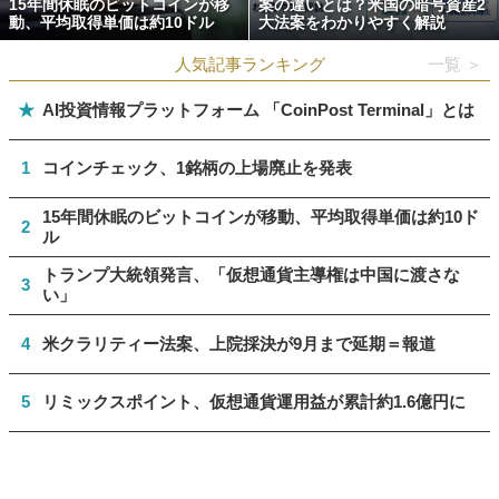
15年間休眠のビットコインが移
案の違いとは？米国の暗号資産2
動、平均取得単価は約10ドル
大法案をわかりやすく解説
人気記事ランキング
一覧 ＞
★
AI投資情報プラットフォーム 「CoinPost Terminal」とは
1
コインチェック、1銘柄の上場廃止を発表
15年間休眠のビットコインが移動、平均取得単価は約10ド
2
ル
トランプ大統領発言、「仮想通貨主導権は中国に渡さな
3
い」
4
米クラリティー法案、上院採決が9月まで延期＝報道
5
リミックスポイント、仮想通貨運用益が累計約1.6億円に