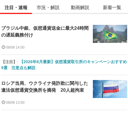
注目・速報
市況・解説
動画解説
新着一覧
ブラジル中銀、仮想通貨送金に最大24時間
の遅延義務付け
08/08 14:00
【注目】:
【2026年8月最新】仮想通貨取引所のキャンペーンおすすめ
9選 注意点も解説
ロシア当局、ウクライナ発詐欺に関与した
違法仮想通貨交換所を摘発 20人超拘束
08/08 13:00