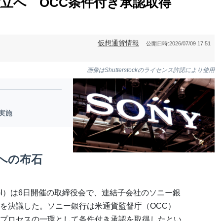
立へ OCC条件付き承認取得
仮想通貨情報
公開日時:
2026/07/09 17:51
画像はShutterstockのライセンス許諾により使用
実施
への布石
GI）は6日開催の取締役会で、連結子会社のソニー銀
を決議した。ソニー銀行は米通貨監督庁（OCC）
プロセスの一環として条件付き承認を取得したとい