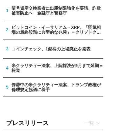
暗号資産交換業者に出庫制限強化を要請、詐欺
1
被害防止へ 金融庁と警察庁
ビットコイン・イーサリアム・XRP、「弱気相
2
場の最終段階に典型的な兆候」＝クリプトクア
ント
3
コインチェック、1銘柄の上場廃止を発表
米クラリティー法案、上院採決が9月まで延期＝
4
報道
停滞中の米クラリティー法案、トランプ政権が
5
倫理規定協議に着手
プレスリリース
一覧