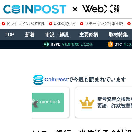
ビットコインの将来性
USDC買い方
ステーキング利率比較
TOP
新着
市況・解説
主要銘柄
取材特集
HYPE
8,978.00
BTC
10,310,760
3.25
1.23
CoinPost
で今最も読まれています
庫制限強化を
ビットコイン・
 金融庁と警
XRP、「弱気
的な兆候」＝ク