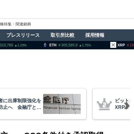
株特集・関連銘柄
プレスリリース
取引所比較
採用情報
ETH
305,585.0
XRP
164.33
B
1.75
0.79
イーサリアム・
コインチ
相場の最終段階に典型
を発表
リプトクアント