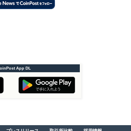
oinPost App DL
プレスリリース
取引所比較
採用情報