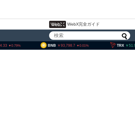
WebX完全ガイド
NB
93,798.7
TRX
51.92
SO
0.01
0.31
ェック、1銘柄の上場廃止