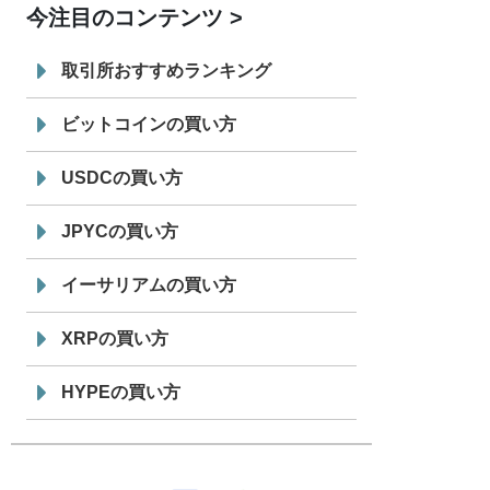
今注目のコンテンツ
7/29
SBI VCトレード株式会社
信託型円建
19:30
てステーブルコイン「JPYSC」徹底解
取引所おすすめランキング
説セミナーを開催
ビットコインの買い方
USDCの買い方
JPYCの買い方
イーサリアムの買い方
XRPの買い方
HYPEの買い方