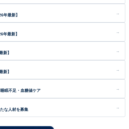
→
26年最新】
→
26年最新】
→
年最新】
→
最新】
→
・睡眠不足・血糖値ケア
→
新たな人材を募集