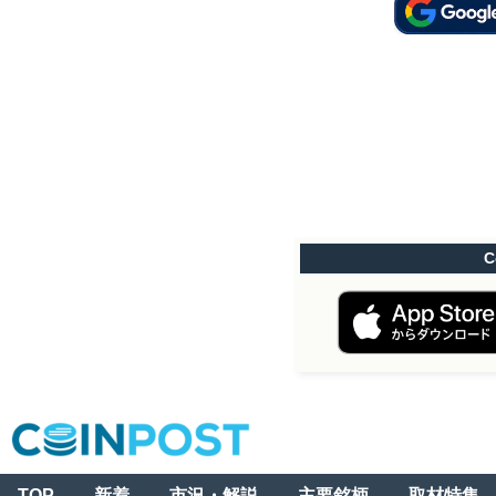
C
TOP
新着
市況・解説
主要銘柄
取材特集