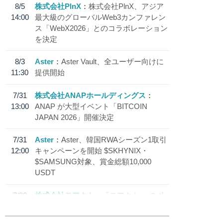
8/5
株式会社PlnX
株式会社PlnX、アジア
14:00
最大級のグローバルWeb3カンファレン
ス「WebX2026」とのコラボレーション
を決定
8/3
Aster
Aster Vault、全ユーザー向けに
11:30
提供開始
7/31
株式会社ANAPホールディングス
13:00
ANAP が大型イベント「BITCOIN
JAPAN 2026」開催決定
7/31
Aster
Aster、韓国RWAシーズン1取引
12:00
キャンペーンを開始 $SKHYNIX・
$SAMSUNG対象、賞金総額10,000
USDT
7/30
株式会社モアクト
「モアクト」 のポ
18:30
イント交換先に日本円ステーブルコイン
「 JPYC」を追加