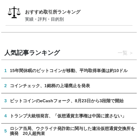
おすすめ取引所ランキング
実績・評判・目的別
人気記事ランキング
一覧
1
15年間休眠のビットコインが移動、平均取得単価は約10ドル
2
コインチェック、1銘柄の上場廃止を発表
3
ビットコインのeCashフォーク、8月23日から3段階で開始
4
トランプ大統領発言、「仮想通貨主導権は中国に渡さない」
ロシア当局、ウクライナ発詐欺に関与した違法仮想通貨交換所を
5
摘発 20人超拘束