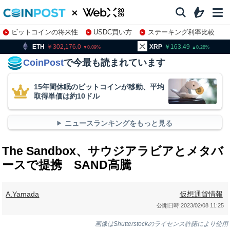
ビットコインの将来性
USDC買い方
ステーキング利率比較
株特集・関連銘柄
302,176.0
XRP
163.49
BNB
9
0.09
0.28
CoinPost
で今最も読まれています
15年間休眠のビットコインが移動、平均
取得単価は約10ドル
ニュースランキングをもっと見る
The Sandbox、サウジアラビアとメタバ
ースで提携 SAND高騰
A.Yamada
仮想通貨情報
公開日時:
2023/02/08 11:25
画像はShutterstockのライセンス許諾により使用