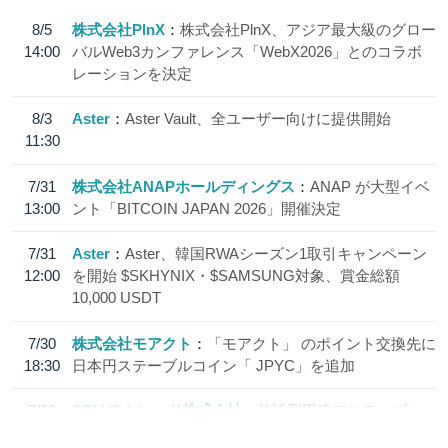
8/5
株式会社PlnX
株式会社PlnX、アジア最大級のグロー
14:00
バルWeb3カンファレンス「WebX2026」とのコラボ
レーションを決定
8/3
Aster
Aster Vault、全ユーザー向けに提供開始
11:30
7/31
株式会社ANAPホールディングス
ANAP が大型イベ
13:00
ント「BITCOIN JAPAN 2026」開催決定
7/31
Aster
Aster、韓国RWAシーズン1取引キャンペーン
12:00
を開始 $SKHYNIX・$SAMSUNG対象、賞金総額
10,000 USDT
7/30
株式会社モアクト
「モアクト」 のポイント交換先に
18:30
日本円ステーブルコイン「 JPYC」を追加
7/29
SBI VCトレード株式会社
信託型円建てステーブル
19:30
コイン「JPYSC」徹底解説セミナーを開催