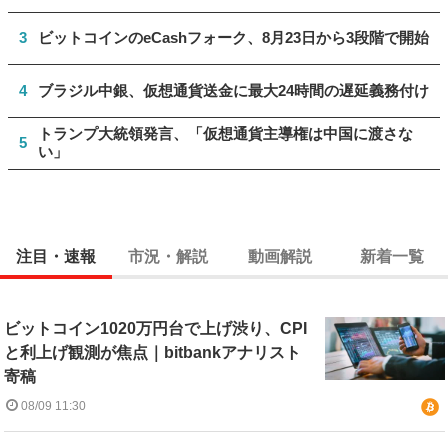
3
ビットコインのeCashフォーク、8月23日から3段階で開始
4
ブラジル中銀、仮想通貨送金に最大24時間の遅延義務付け
トランプ大統領発言、「仮想通貨主導権は中国に渡さな
5
い」
注目・速報
市況・解説
動画解説
新着一覧
ビットコイン1020万円台で上げ渋り、CPI
と利上げ観測が焦点｜bitbankアナリスト
寄稿
08/09 11:30