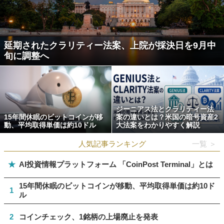
延期されたクラリティー法案、上院が採決日を9月中
旬に調整へ
ジーニアス法とクラリティー法
15年間休眠のビットコインが移
案の違いとは？米国の暗号資産2
動、平均取得単価は約10ドル
大法案をわかりやすく解説
人気記事ランキング
一覧 ＞
★
AI投資情報プラットフォーム 「CoinPost Terminal」とは
15年間休眠のビットコインが移動、平均取得単価は約10ド
1
ル
2
コインチェック、1銘柄の上場廃止を発表