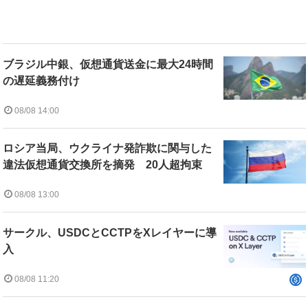
ブラジル中銀、仮想通貨送金に最大24時間
の遅延義務付け
08/08 14:00
ロシア当局、ウクライナ発詐欺に関与した
違法仮想通貨交換所を摘発 20人超拘束
08/08 13:00
サークル、USDCとCCTPをXレイヤーに導
入
08/08 11:20