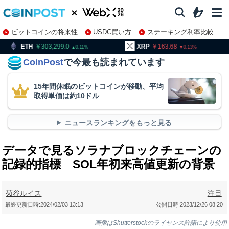
ビットコインの将来性
USDC買い方
ステーキング利率比較
株特集・関連銘柄
03,299.0
XRP
163.68
BNB
9
0.11
0.13
CoinPost
で今最も読まれています
15年間休眠のビットコインが移動、平均
取得単価は約10ドル
ニュースランキングをもっと見る
データで見るソラナブロックチェーンの
記録的指標 SOL年初来高値更新の背景
菊谷ルイス
注目
最終更新日時:
2024/02/03 13:13
公開日時:
2023/12/26 08:20
画像はShutterstockのライセンス許諾により使用