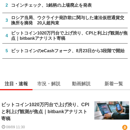
2
コインチェック、1銘柄の上場廃止を発表
ロシア当局、ウクライナ発詐欺に関与した違法仮想通貨交
3
換所を摘発 20人超拘束
ビットコイン1020万円台で上げ渋り、CPIと利上げ観測が焦
4
点｜bitbankアナリスト寄稿
5
ビットコインのeCashフォーク、8月23日から3段階で開始
注目・速報
市況・解説
動画解説
新着一覧
ビットコイン1020万円台で上げ渋り、CPI
と利上げ観測が焦点｜bitbankアナリスト
寄稿
08/09 11:30