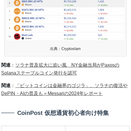
出典：Cryptoslam
関連
：
ソラナ普及拡大に追い風 NY金融当局がPaxosの
Solanaステーブルコイン発行を認可
関連
：
「ビットコインは金融界のゴジラ」、ソラナの復活や
DePIN・AIの普及も＝Messariの2024年レポート
CoinPost 仮想通貨初心者向け特集