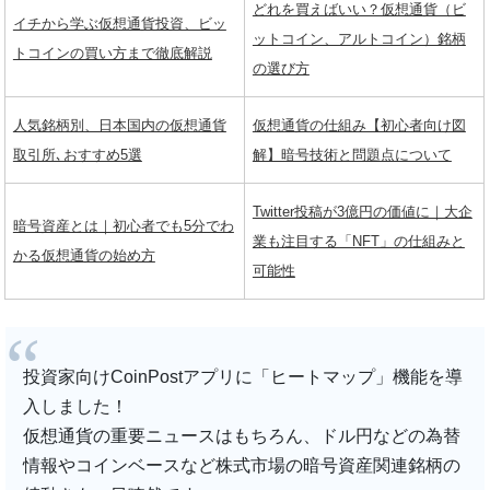
どれを買えばいい？仮想通貨（ビ
イチから学ぶ仮想通貨投資、ビッ
ットコイン、アルトコイン）銘柄
トコインの買い方まで徹底解説
の選び方
人気銘柄別、日本国内の仮想通貨
仮想通貨の仕組み【初心者向け図
取引所､おすすめ5選
解】暗号技術と問題点について
Twitter投稿が3億円の価値に｜大企
暗号資産とは｜初心者でも5分でわ
業も注目する「NFT」の仕組みと
かる仮想通貨の始め方
可能性
投資家向けCoinPostアプリに「ヒートマップ」機能を導
入しました！
仮想通貨の重要ニュースはもちろん、ドル円などの為替
情報やコインベースなど株式市場の暗号資産関連銘柄の