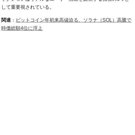
して重要視されている。
関連
：
ビットコイン年初来高値迫る、ソラナ（SOL）高騰で
時価総額4位に浮上