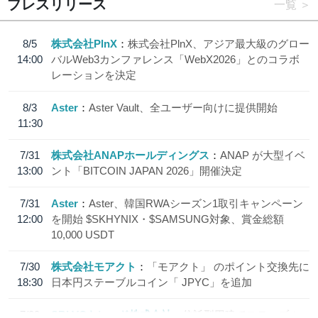
プレスリリース
一覧
8/5
株式会社PlnX
株式会社PlnX、アジア最大級のグロー
14:00
バルWeb3カンファレンス「WebX2026」とのコラボ
レーションを決定
8/3
Aster
Aster Vault、全ユーザー向けに提供開始
11:30
7/31
株式会社ANAPホールディングス
ANAP が大型イベ
13:00
ント「BITCOIN JAPAN 2026」開催決定
7/31
Aster
Aster、韓国RWAシーズン1取引キャンペーン
12:00
を開始 $SKHYNIX・$SAMSUNG対象、賞金総額
10,000 USDT
7/30
株式会社モアクト
「モアクト」 のポイント交換先に
18:30
日本円ステーブルコイン「 JPYC」を追加
7/29
SBI VCトレード株式会社
信託型円建てステーブル