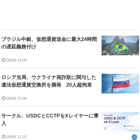
ブラジル中銀、仮想通貨送金に最大24時間
の遅延義務付け
08/08 14:00
ロシア当局、ウクライナ発詐欺に関与した
違法仮想通貨交換所を摘発 20人超拘束
08/08 13:00
サークル、USDCとCCTPをXレイヤーに導
入
08/08 11:20