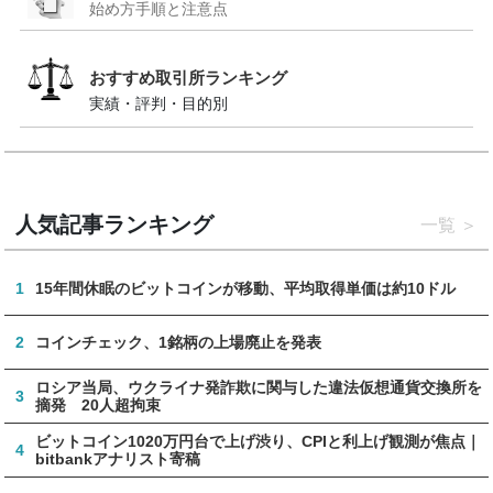
始め方手順と注意点
おすすめ取引所ランキング
実績・評判・目的別
人気記事ランキング
一覧
1
15年間休眠のビットコインが移動、平均取得単価は約10ドル
2
コインチェック、1銘柄の上場廃止を発表
ロシア当局、ウクライナ発詐欺に関与した違法仮想通貨交換所を
3
摘発 20人超拘束
ビットコイン1020万円台で上げ渋り、CPIと利上げ観測が焦点｜
4
bitbankアナリスト寄稿