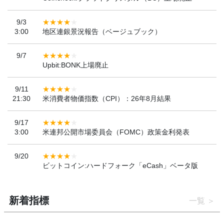
9/3
3:00
地区連銀景況報告（ベージュブック）
9/7
Upbit:BONK上場廃止
9/11
21:30
米消費者物価指数（CPI）：26年8月結果
9/17
3:00
米連邦公開市場委員会（FOMC）政策金利発表
9/20
ビットコイン:ハードフォーク「eCash」ベータ版
新着指標
一覧