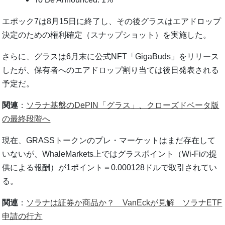
エポック7は8月15日に終了し、その後グラスはエアドロップ
決定のための権利確定（スナップショット）を実施した。
さらに、グラスは6月末に公式NFT「GigaBuds」をリリース
したが、保有者へのエアドロップ割り当ては後日発表される
予定だ。
関連
：
ソラナ基盤のDePIN「グラス」、クローズドベータ版
の最終段階へ
現在、GRASSトークンのプレ・マーケットはまだ存在して
いないが、WhaleMarkets上ではグラスポイント（Wi-Fiの提
供による報酬）が1ポイント＝0.000128ドルで取引されてい
る。
関連
：
ソラナは証券か商品か？ VanEckが見解 ソラナETF
申請の行方