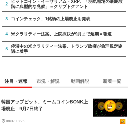
ビットコイン・イーサリアム・XRP、「弱気相場の最終段
2
階に典型的な兆候」＝クリプトクアント
3
コインチェック、1銘柄の上場廃止を発表
4
米クラリティー法案、上院採決が9月まで延期＝報道
停滞中の米クラリティー法案、トランプ政権が倫理規定協
5
議に着手
注目・速報
市況・解説
動画解説
新着一覧
韓国アップビット、ミームコインBONK上
場廃止 9月7日終了
08/07 18:25