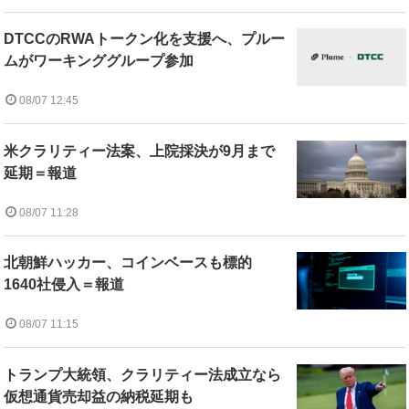
DTCCのRWAトークン化を支援へ、プルー
ムがワーキンググループ参加
08/07 12:45
米クラリティー法案、上院採決が9月まで
延期＝報道
08/07 11:28
北朝鮮ハッカー、コインベースも標的
1640社侵入＝報道
08/07 11:15
トランプ大統領、クラリティー法成立なら
仮想通貨売却益の納税延期も