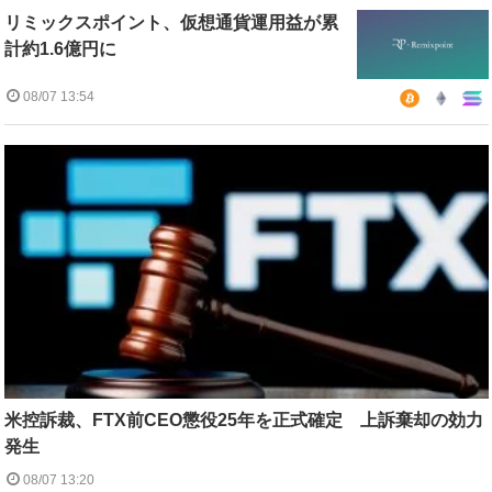
リミックスポイント、仮想通貨運用益が累
計約1.6億円に
08/07 13:54
米控訴裁、FTX前CEO懲役25年を正式確定 上訴棄却の効力
発生
08/07 13:20