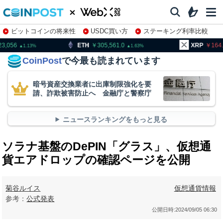
ビットコインの将来性
USDC買い方
ステーキング利率比較
株特集・関連銘柄
ETH
305,561.0
XRP
164.40
1.63
0.99
CoinPost
で今最も読まれています
暗号資産交換業者に出庫制限強化を要
請、詐欺被害防止へ 金融庁と警察庁
ニュースランキングをもっと見る
ソラナ基盤のDePIN「グラス」、仮想通
貨エアドロップの確認ページを公開
菊谷ルイス
仮想通貨情報
参考：
公式発表
公開日時:
2024/09/05 06:30