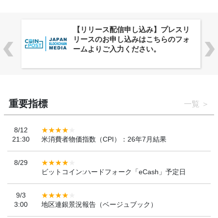
株式会社PlnX、アジア最大級のグロ
ーバルWeb3カンファレンス
「WebX2026」とのコラボレーショ
ンを決定
重要指標
一覧
8/12
21:30
米消費者物価指数（CPI）：26年7月結果
8/29
ビットコイン:ハードフォーク「eCash」予定日
9/3
3:00
地区連銀景況報告（ベージュブック）