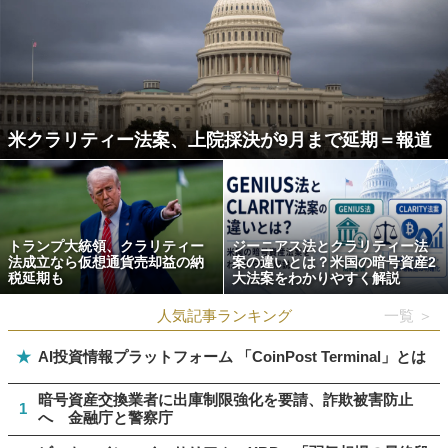
米クラリティー法案、上院採決が9月まで延期＝報道
トランプ大統領、クラリティー
ジーニアス法とクラリティー法
法成立なら仮想通貨売却益の納
案の違いとは？米国の暗号資産2
税延期も
大法案をわかりやすく解説
人気記事ランキング
一覧 ＞
★
AI投資情報プラットフォーム 「CoinPost Terminal」とは
暗号資産交換業者に出庫制限強化を要請、詐欺被害防止
1
へ 金融庁と警察庁