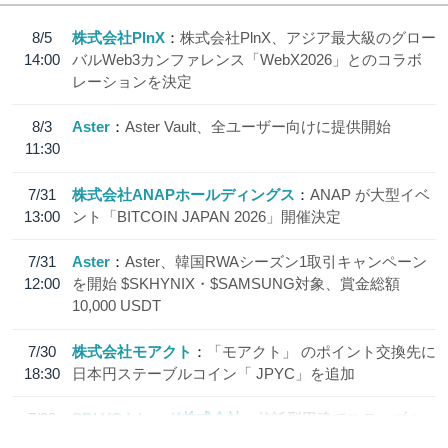
8/5
株式会社PlnX
株式会社PlnX、アジア最大級のグロー
14:00
バルWeb3カンファレンス「WebX2026」とのコラボ
レーションを決定
8/3
Aster
Aster Vault、全ユーザー向けに提供開始
11:30
7/31
株式会社ANAPホールディングス
ANAP が大型イベ
13:00
ント「BITCOIN JAPAN 2026」開催決定
7/31
Aster
Aster、韓国RWAシーズン1取引キャンペーン
12:00
を開始 $SKHYNIX・$SAMSUNG対象、賞金総額
10,000 USDT
7/30
株式会社モアクト
「モアクト」 のポイント交換先に
18:30
日本円ステーブルコイン「 JPYC」を追加
7/29
SBI VCトレード株式会社
信託型円建てステーブル
19:30
コイン「JPYSC」徹底解説セミナーを開催