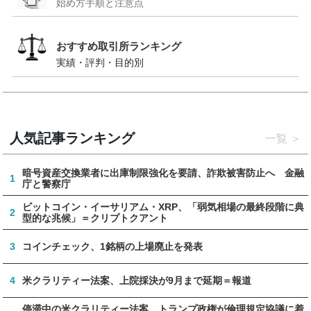
始め方手順と注意点
おすすめ取引所ランキング
実績・評判・目的別
人気記事ランキング
一覧
暗号資産交換業者に出庫制限強化を要請、詐欺被害防止へ 金融
1
庁と警察庁
ビットコイン・イーサリアム・XRP、「弱気相場の最終段階に典
2
型的な兆候」＝クリプトクアント
3
コインチェック、1銘柄の上場廃止を発表
4
米クラリティー法案、上院採決が9月まで延期＝報道
停滞中の米クラリティー法案、トランプ政権が倫理規定協議に着