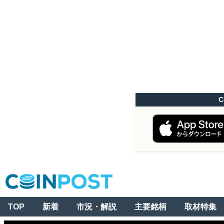
C
TOP
新着
市況・解説
主要銘柄
取材特集