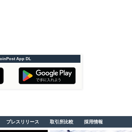
oinPost App DL
プレスリリース
取引所比較
採用情報