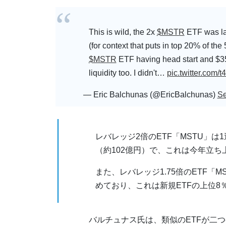
This is wild, the 2x
$MSTR
ETF was la
(for context that puts in top 20% of th
$MSTR
ETF having head start and $3
liquidity too. I didn't…
pic.twitter.com
— Eric Balchunas (@EricBalchunas)
Se
レバレッジ2倍のETF「MSTU」は
（約102億円）で、これは今年立ち上
また、レバレッジ1.75倍のETF「M
めており、これは新規ETFの上位
バルチュナス氏は、類似のETFが二