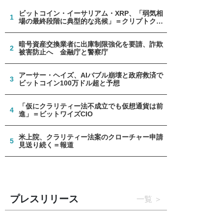
ビットコイン・イーサリアム・XRP、「弱気相
1
場の最終段階に典型的な兆候」＝クリプトクア
ント
暗号資産交換業者に出庫制限強化を要請、詐欺
2
被害防止へ 金融庁と警察庁
アーサー・ヘイズ、AIバブル崩壊と政府救済で
3
ビットコイン100万ドル超と予想
「仮にクラリティー法不成立でも仮想通貨は前
4
進」＝ビットワイズCIO
米上院、クラリティー法案のクローチャー申請
5
見送り続く＝報道
プレスリリース
一覧