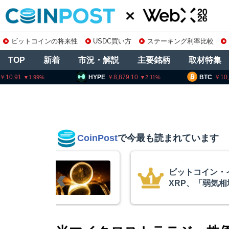
ビットコインの将来性
USDC買い方
ステーキング利率比較
TOP
新着
市況・解説
主要銘柄
取材特集
HYPE
8,879.10
BTC
10,207,762
2.11
0.56
CoinPost
で今最も読まれています
リアム・
暗号資産交換業
終段階に典型
要請、詐欺被害
クアント
察庁