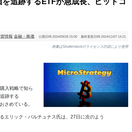
を追跡するETFが急成長、ビットコ
通貨情報
金融・株価
公開日時:
2024/09/28 15:00
最終更新日時:
2024/11/07 14:21
画像はShutterstockのライセンス許諾により使用
り
購入戦略で知ら
追跡する
をおさめている。
あるエリック・バルチュナス氏は、27日に次のよう