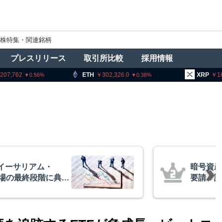
株特集・関連銘柄
プレスリリース
取引所比較
採用情報
ETH
302,326.0
XRP
164.12
0.38
3.2
者に出庫制限強化を
アーサー
防止へ 金融庁と警
政府救済
超と予