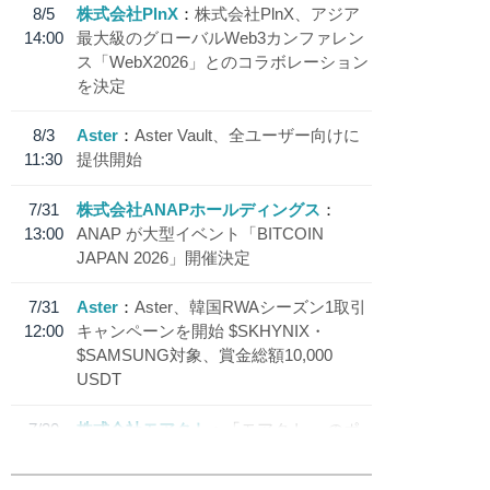
8/5
株式会社PlnX
株式会社PlnX、アジア
14:00
最大級のグローバルWeb3カンファレン
ス「WebX2026」とのコラボレーション
を決定
8/3
Aster
Aster Vault、全ユーザー向けに
11:30
提供開始
7/31
株式会社ANAPホールディングス
13:00
ANAP が大型イベント「BITCOIN
JAPAN 2026」開催決定
7/31
Aster
Aster、韓国RWAシーズン1取引
12:00
キャンペーンを開始 $SKHYNIX・
$SAMSUNG対象、賞金総額10,000
USDT
7/30
株式会社モアクト
「モアクト」 のポ
18:30
イント交換先に日本円ステーブルコイン
「 JPYC」を追加