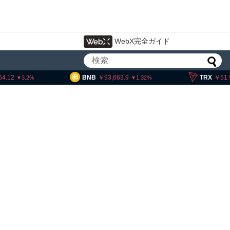
WebX完全ガイド
BNB
93,663.9
TRX
51.91
1.32
0.01
・ヘイズ、AIバブル崩壊と
でビットコイン100万ドル
想