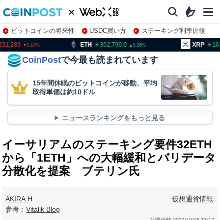
ビットコインの将来性
USDC買い方
ステーキング利率比較
株特集・関連銘柄
TH
302,790.0
XRP
163.72
B
0.26
0.31
CoinPost
で今最も読まれています
15年間休眠のビットコインが移動、平均
取得単価は約10ドル
ニュースランキングをもっと見る
イーサリアムのステーキング要件32ETH
から「1ETH」への大幅緩和とバリデータ
分散化を提案 ブテリン氏
AKIRA.H
仮想通貨情報
参考：
Vitalik Blog
公開日時:
2024/10/15 13:17