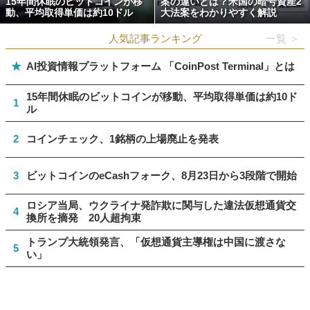
15年間休眠のビットコインが移
案の違いとは？米国の暗号資産2
動、平均取得単価は約10ドル
大法案をわかりやすく解説
人気記事ランキング
一覧 ＞
★
AI投資情報プラットフォーム 「CoinPost Terminal」とは
15年間休眠のビットコインが移動、平均取得単価は約10ド
1
ル
2
コインチェック、1銘柄の上場廃止を発表
3
ビットコインのeCashフォーク、8月23日から3段階で開始
ロシア当局、ウクライナ発詐欺に関与した違法仮想通貨交
4
換所を摘発 20人超拘束
トランプ大統領発言、「仮想通貨主導権は中国に渡さな
5
い」