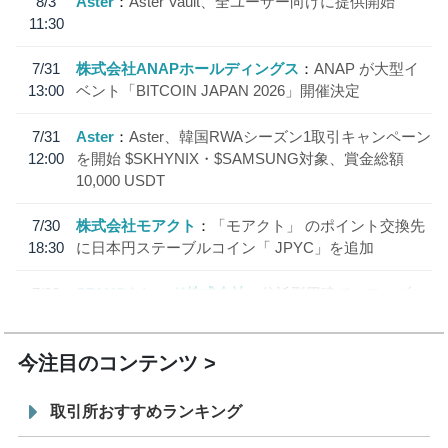
8/3
Aster
Aster Vault、全ユーザー向けに提供開始
11:30
7/31
株式会社ANAPホールディングス
ANAP が大型イ
13:00
ベント「BITCOIN JAPAN 2026」開催決定
7/31
Aster
Aster、韓国RWAシーズン1取引キャンペーン
12:00
を開始 $SKHYNIX・$SAMSUNG対象、賞金総額
10,000 USDT
7/30
株式会社モアクト
「モアクト」 のポイント交換先
18:30
に日本円ステーブルコイン「 JPYC」を追加
7/29
SBI VCトレード株式会社
信託型円建てステーブル
19:30
コイン「JPYSC」徹底解説セミナーを開催
今注目のコンテンツ
取引所おすすめランキング