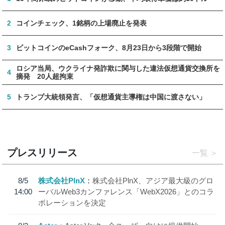
2
コインチェック、1銘柄の上場廃止を発表
3
ビットコインのeCashフォーク、8月23日から3段階で開始
ロシア当局、ウクライナ発詐欺に関与した違法仮想通貨交換所を
4
摘発 20人超拘束
5
トランプ大統領発言、「仮想通貨主導権は中国に渡さない」
プレスリリース
一覧
8/5
株式会社PlnX
株式会社PlnX、アジア最大級のグロ
14:00
ーバルWeb3カンファレンス「WebX2026」とのコラ
ボレーションを決定