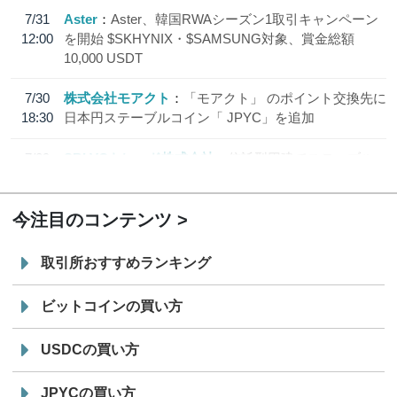
7/31
Aster
Aster、韓国RWAシーズン1取引キャンペーン
12:00
を開始 $SKHYNIX・$SAMSUNG対象、賞金総額
10,000 USDT
7/30
株式会社モアクト
「モアクト」 のポイント交換先に
18:30
日本円ステーブルコイン「 JPYC」を追加
7/29
SBI VCトレード株式会社
信託型円建てステーブル
19:30
コイン「JPYSC」徹底解説セミナーを開催
今注目のコンテンツ
取引所おすすめランキング
ビットコインの買い方
USDCの買い方
JPYCの買い方