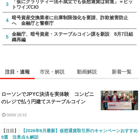
「仮にクラリティー法不成立でも仮想通貨は前進」＝ビッ
3
トワイズCIO
暗号資産交換業者に出庫制限強化を要請、詐欺被害防止
4
へ 金融庁と警察庁
金融庁、暗号資産・ステーブルコイン課を新設 8月7日組
5
織再編
注目・速報
市況・解説
動画解説
新着一覧
ローソンでJPYC決済を実体験 コンビニ
のレジで払う円建てステーブルコイン
08/06 19:33
【注目】:
【2026年8月最新】仮想通貨取引所のキャンペーンおすすめ
9選 注意点も解説