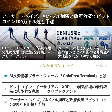
アーサー・ヘイズ、AIバブル崩壊と政府救済でビット
コイン100万ドル超と予想
BTC・ETH・XRP、「弱気相場
ジーニアス法とクラリティー法
の最終段階に典型的な兆候」＝
案の違いとは？米国の暗号資産2
クリプトクアント
大法案をわかりやすく解説
人気記事ランキング
一覧 ＞
★
AI投資情報プラットフォーム 「CoinPost Terminal」とは
ビットコイン・イーサリアム・XRP、「弱気相場の最終段
1
階に典型的な兆候」＝クリプトクアント
アーサー・ヘイズ、AIバブル崩壊と政府救済でビットコイ
2
ン100万ドル超と予想