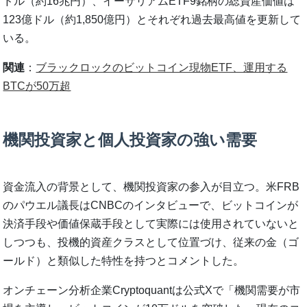
ドル（約16兆円）、イーサリアムETF9銘柄の総資産価値は
123億ドル（約1,850億円）とそれぞれ過去最高値を更新して
いる。
関連
：
ブラックロックのビットコイン現物ETF、運用する
BTCが50万超
機関投資家と個人投資家の強い需要
資金流入の背景として、機関投資家の参入が目立つ。米FRB
のパウエル議長はCNBCのインタビューで、ビットコインが
決済手段や価値保蔵手段として実際には使用されていないと
しつつも、投機的資産クラスとして位置づけ、従来の金（ゴ
ールド）と類似した特性を持つとコメントした。
オンチェーン分析企業Cryptoquantは公式Xで「機関需要が市