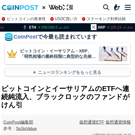
ビットコインの将来性
USDC買い方
ステーキング利率比較
株特集・関連銘柄
299,506.0
XRP
165.23
BNB
1.02
1.42
CoinPost
で今最も読まれています
ビットコイン・イーサリアム・XRP、
「弱気相場の最終段階に典型的な兆候」
＝クリプトクアント
ニュースランキングをもっと見る
ビットコインとイーサリアムのETFへ連
続純流入、ブラックロックのファンドが
けん引
CoinPost編集部
仮想通貨ETF
仮想通貨情報
参考：
SoSoValue
公開日時:
2024/12/05 18:35