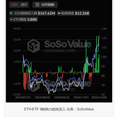
ETH-ETF 9銘柄の総純流入 出典：SoSoVelue