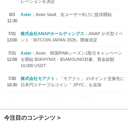
レーションを決定
8/3
Aster
Aster Vault、全ユーザー向けに提供開始
11:30
7/31
株式会社ANAPホールディングス
ANAP が大型イベ
13:00
ント「BITCOIN JAPAN 2026」開催決定
7/31
Aster
Aster、韓国RWAシーズン1取引キャンペーン
12:00
を開始 $SKHYNIX・$SAMSUNG対象、賞金総額
10,000 USDT
7/30
株式会社モアクト
「モアクト」 のポイント交換先に
18:30
日本円ステーブルコイン「 JPYC」を追加
7/29
SBI VCトレード株式会社
信託型円建てステーブル
19:30
コイン「JPYSC」徹底解説セミナーを開催
今注目のコンテンツ