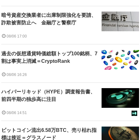
暗号資産交換業者に出庫制限強化を要請、
詐欺被害防止へ 金融庁と警察庁
08/06 17:00
過去の仮想通貨時価総額トップ100銘柄、7
割は事実上消滅＝CryptoRank
08/06 16:26
ハイパーリキッド（HYPE）調査報告書、
前四半期の独歩高に注目
08/06 14:51
ビットコイン流出6.58万BTC、売り枯れ指
標は接近＝グラスノード