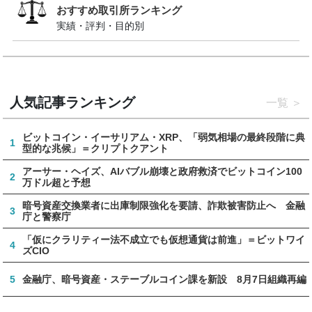
おすすめ取引所ランキング
実績・評判・目的別
人気記事ランキング
一覧
ビットコイン・イーサリアム・XRP、「弱気相場の最終段階に典
1
型的な兆候」＝クリプトクアント
アーサー・ヘイズ、AIバブル崩壊と政府救済でビットコイン100
2
万ドル超と予想
暗号資産交換業者に出庫制限強化を要請、詐欺被害防止へ 金融
3
庁と警察庁
「仮にクラリティー法不成立でも仮想通貨は前進」＝ビットワイ
4
ズCIO
5
金融庁、暗号資産・ステーブルコイン課を新設 8月7日組織再編