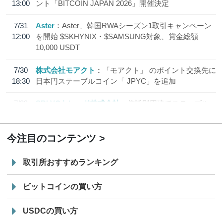
13:00
ント「BITCOIN JAPAN 2026」開催決定
7/31
Aster
Aster、韓国RWAシーズン1取引キャンペーン
12:00
を開始 $SKHYNIX・$SAMSUNG対象、賞金総額
10,000 USDT
7/30
株式会社モアクト
「モアクト」 のポイント交換先に
18:30
日本円ステーブルコイン「 JPYC」を追加
7/29
SBI VCトレード株式会社
信託型円建てステーブル
19:30
コイン「JPYSC」徹底解説セミナーを開催
今注目のコンテンツ
取引所おすすめランキング
ビットコインの買い方
USDCの買い方