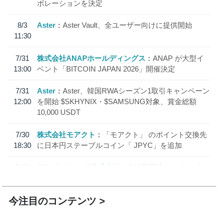
ボレーションを決定
8/3
Aster
Aster Vault、全ユーザー向けに提供開始
11:30
7/31
株式会社ANAPホールディングス
ANAP が大型イ
13:00
ベント「BITCOIN JAPAN 2026」開催決定
7/31
Aster
Aster、韓国RWAシーズン1取引キャンペーン
12:00
を開始 $SKHYNIX・$SAMSUNG対象、賞金総額
10,000 USDT
7/30
株式会社モアクト
「モアクト」 のポイント交換先
18:30
に日本円ステーブルコイン「 JPYC」を追加
7/29
SBI VCトレード株式会社
信託型円建てステーブル
19:30
コイン「JPYSC」徹底解説セミナーを開催
今注目のコンテンツ