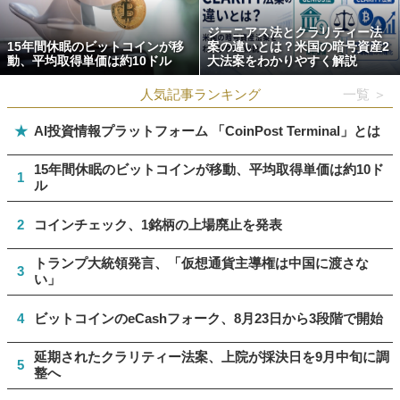
ジーニアス法とクラリティー法
15年間休眠のビットコインが移
案の違いとは？米国の暗号資産2
動、平均取得単価は約10ドル
大法案をわかりやすく解説
人気記事ランキング
一覧 ＞
★
AI投資情報プラットフォーム 「CoinPost Terminal」とは
15年間休眠のビットコインが移動、平均取得単価は約10ド
1
ル
2
コインチェック、1銘柄の上場廃止を発表
トランプ大統領発言、「仮想通貨主導権は中国に渡さな
3
い」
4
ビットコインのeCashフォーク、8月23日から3段階で開始
延期されたクラリティー法案、上院が採決日を9月中旬に調
5
整へ