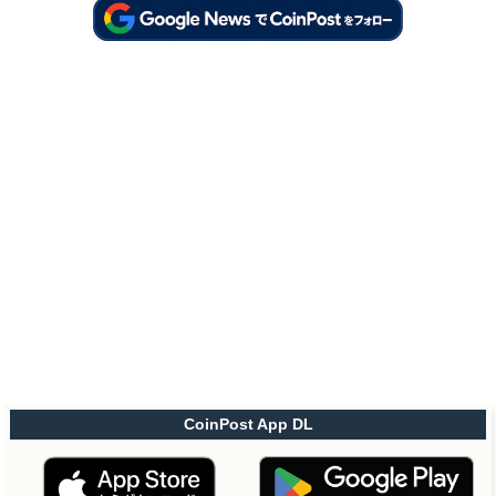
CoinPost App DL