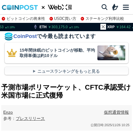
ビットコインの将来性
USDC買い方
ステーキング利率比較
株特集・関連銘柄
TH
303,175.0
XRP
164.42
BN
0.19
1.81
CoinPost
で今最も読まれています
15年間休眠のビットコインが移動、平均
取得単価は約10ドル
ニュースランキングをもっと見る
予測市場ポリマーケット、CFTC承認受け
米国市場に正式復帰
Enzo
仮想通貨情報
参考：
プレスリリース
公開日時:
2025/11/26 10:25