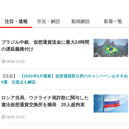
注目・速報
市況・解説
動画解説
新着一覧
ブラジル中銀、仮想通貨送金に最大24時間
の遅延義務付け
08/08 14:00
【注目】:
【2026年8月最新】仮想通貨取引所のキャンペーンおすすめ
9選 注意点も解説
ロシア当局、ウクライナ発詐欺に関与した
違法仮想通貨交換所を摘発 20人超拘束
08/08 13:00