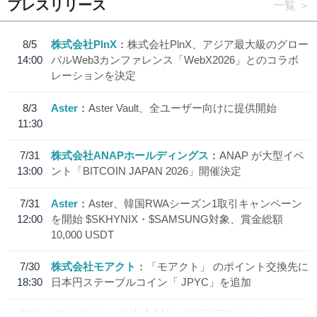
プレスリリース
一覧
8/5
株式会社PlnX
株式会社PlnX、アジア最大級のグロー
14:00
バルWeb3カンファレンス「WebX2026」とのコラボ
レーションを決定
8/3
Aster
Aster Vault、全ユーザー向けに提供開始
11:30
7/31
株式会社ANAPホールディングス
ANAP が大型イベ
13:00
ント「BITCOIN JAPAN 2026」開催決定
7/31
Aster
Aster、韓国RWAシーズン1取引キャンペーン
12:00
を開始 $SKHYNIX・$SAMSUNG対象、賞金総額
10,000 USDT
7/30
株式会社モアクト
「モアクト」 のポイント交換先に
18:30
日本円ステーブルコイン「 JPYC」を追加
7/29
SBI VCトレード株式会社
信託型円建てステーブル