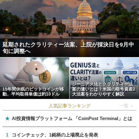
延期されたクラリティー法案、上院が採決日を9月中
旬に調整へ
ジーニアス法とクラリティー法
15年間休眠のビットコインが移
案の違いとは？米国の暗号資産2
動、平均取得単価は約10ドル
大法案をわかりやすく解説
人気記事ランキング
一覧 ＞
★
AI投資情報プラットフォーム 「CoinPost Terminal」とは
1
コインチェック、1銘柄の上場廃止を発表