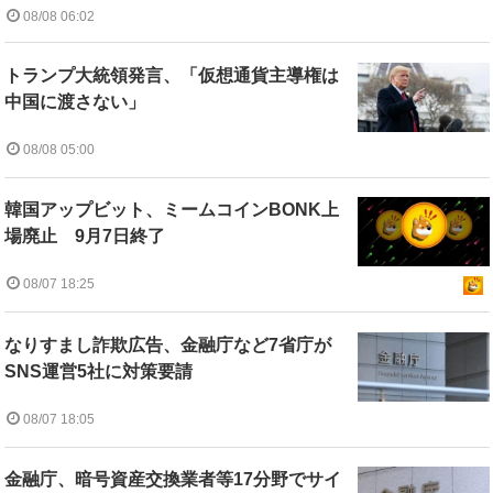
08/08 06:02
トランプ大統領発言、「仮想通貨主導権は
中国に渡さない」
08/08 05:00
韓国アップビット、ミームコインBONK上
場廃止 9月7日終了
08/07 18:25
なりすまし詐欺広告、金融庁など7省庁が
SNS運営5社に対策要請
08/07 18:05
金融庁、暗号資産交換業者等17分野でサイ