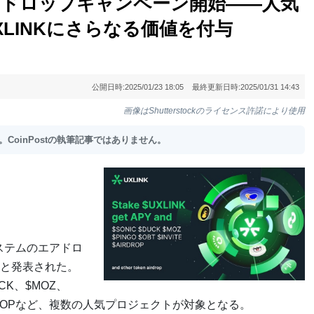
エアドロップキャンペーン開始――人気
LINKにさらなる価値を付与
公開日時:
2025/01/23 18:05
最終更新日時:
2025/01/31 14:43
画像はShutterstockのライセンス許諾により使用
oinPostの執筆記事ではありません。
システムのエアドロ
と発表された。
CK、$MOZ、
AIRDROPなど、複数の人気プロジェクトが対象となる。