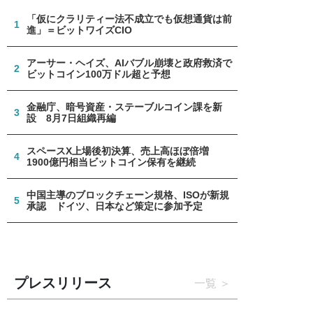
「仮にクラリティー法不成立でも仮想通貨は前
1
進」＝ビットワイズCIO
アーサー・ヘイズ、AIバブル崩壊と政府救済で
2
ビットコイン100万ドル超と予想
金融庁、暗号資産・ステーブルコイン課を新
3
設 8月7日組織再編
スペースX上場後初決算、売上高ほぼ倍増
4
1900億円相当ビットコイン保有を継続
中国主導のブロックチェーン規格、ISOが新規
5
承認 ドイツ、日本など策定に参加予定
プレスリリース
一覧