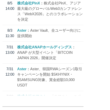
8/5
株式会社PlnX
株式会社PlnX、アジア
14:00
最大級のグローバルWeb3カンファレン
ス「WebX2026」とのコラボレーション
を決定
8/3
Aster
Aster Vault、全ユーザー向けに
11:30
提供開始
7/31
株式会社ANAPホールディングス
13:00
ANAP が大型イベント「BITCOIN
JAPAN 2026」開催決定
7/31
Aster
Aster、韓国RWAシーズン1取引
12:00
キャンペーンを開始 $SKHYNIX・
$SAMSUNG対象、賞金総額10,000
USDT
7/30
株式会社モアクト
「モアクト」 のポ
18:30
イント交換先に日本円ステーブルコイン
「 JPYC」を追加