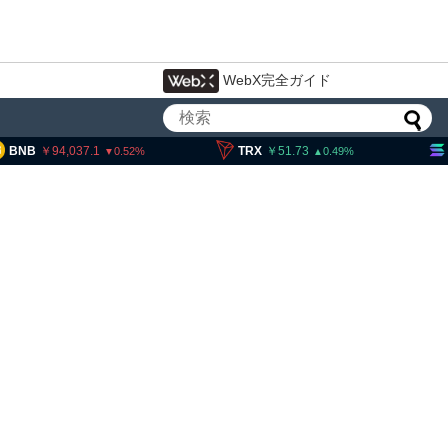
WebX完全ガイド
94,037.1
TRX
51.73
SOL
0.52
0.49
暗号資産・ステーブルコイ
設 8月7日組織再編