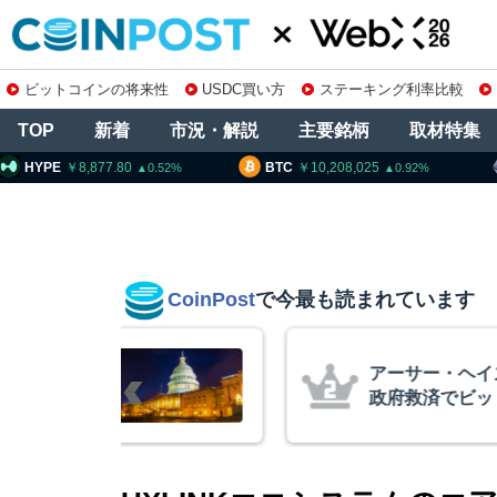
ビットコインの将来性
USDC買い方
ステーキング利率比較
TOP
新着
市況・解説
主要銘柄
取材特集
PE
8,877.80
BTC
10,208,025
ETH
0.52
0.92
CoinPost
で今最も読まれています
不成立でも仮
アーサー・ヘイ
ワイズCIO
政府救済でビット
超と予想