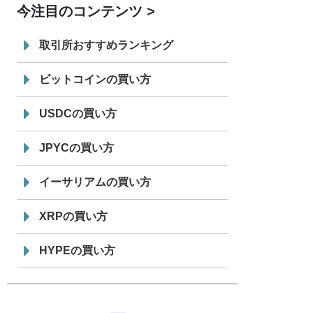
今注目のコンテンツ
7/29
SBI VCトレード株式会社
信託型円建
19:30
てステーブルコイン「JPYSC」徹底解
取引所おすすめランキング
説セミナーを開催
ビットコインの買い方
USDCの買い方
JPYCの買い方
イーサリアムの買い方
XRPの買い方
HYPEの買い方