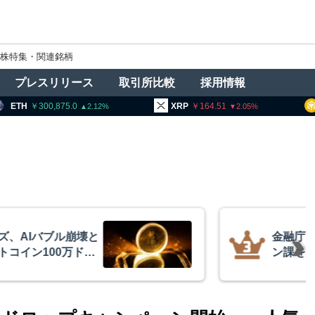
株特集・関連銘柄
プレスリリース
取引所比較
採用情報
300,875.0
XRP
164.51
BNB
2.12
2.05
ズ、AIバブル崩壊と
金融庁、
コイン100万ドル
ン課を新