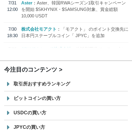
7/31
Aster
Aster、韓国RWAシーズン1取引キャンペーン
12:00
を開始 $SKHYNIX・$SAMSUNG対象、賞金総額
10,000 USDT
7/30
株式会社モアクト
「モアクト」 のポイント交換先に
18:30
日本円ステーブルコイン「 JPYC」を追加
7/29
SBI VCトレード株式会社
信託型円建てステーブル
19:30
コイン「JPYSC」徹底解説セミナーを開催
今注目のコンテンツ
取引所おすすめランキング
ビットコインの買い方
USDCの買い方
JPYCの買い方