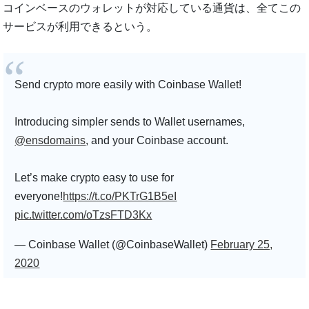
コインベースのウォレットが対応している通貨は、全てこの
サービスが利用できるという。
Send crypto more easily with Coinbase Wallet!
Introducing simpler sends to Wallet usernames,
@ensdomains
, and your Coinbase account.
Let’s make crypto easy to use for
everyone!
https://t.co/PKTrG1B5eI
pic.twitter.com/oTzsFTD3Kx
— Coinbase Wallet (@CoinbaseWallet)
February 25,
2020