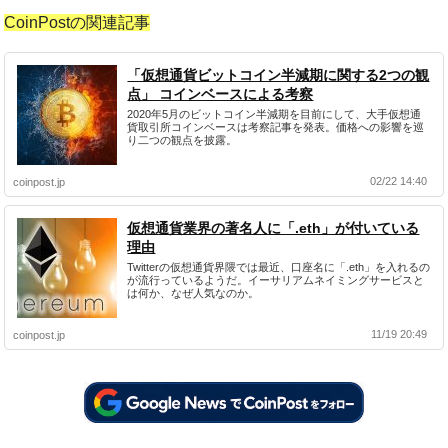
CoinPostの関連記事
「仮想通貨ビットコイン半減期に関する2つの観
点」 コインベースによる考察
2020年5月のビットコイン半減期を目前にして、大手仮想通
貨取引所コインベースは考察記事を発表。価格への影響を巡
り二つの観点を披露。
02/22 14:40
coinpost.jp
仮想通貨業界の著名人に「.eth」が付いている
理由
Twitterの仮想通貨界隈では最近、口座名に「.eth」を入れるの
が流行っているようだ。イーサリアムネイミングサービスと
は何か、なぜ人気なのか。
11/19 20:49
coinpost.jp