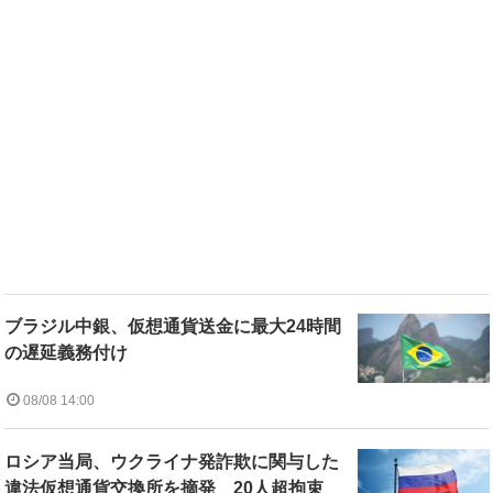
ブラジル中銀、仮想通貨送金に最大24時間
の遅延義務付け
08/08 14:00
ロシア当局、ウクライナ発詐欺に関与した
違法仮想通貨交換所を摘発 20人超拘束