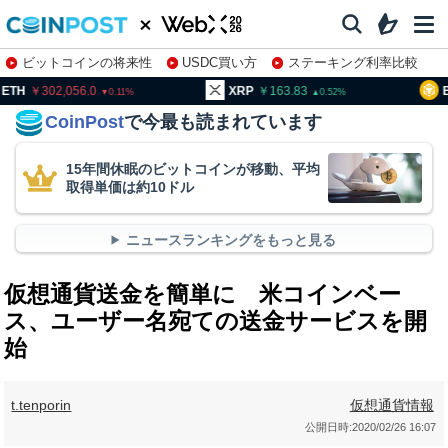
ビットコインの将来性
USDC買い方
ステーキング利率比較
株特集・関連銘柄
02,056.0
XRP
163.83
BNB
94
0.11
0.52
CoinPost
で今最も読まれています
15年間休眠のビットコインが移動、平均
取得単価は約10ドル
ニュースランキングをもっと見る
仮想通貨送金を簡単に 米コインベー
ス、ユーザー名宛ての送金サービスを開
始
t.tenporin
仮想通貨情報
公開日時:
2020/02/26 16:07