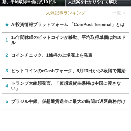
動、平均取得単価は約10ドル
大法案をわかりやすく解説
人気記事ランキング
一覧 ＞
★
AI投資情報プラットフォーム 「CoinPost Terminal」とは
15年間休眠のビットコインが移動、平均取得単価は約10ド
1
ル
2
コインチェック、1銘柄の上場廃止を発表
3
ビットコインのeCashフォーク、8月23日から3段階で開始
トランプ大統領発言、「仮想通貨主導権は中国に渡さな
4
い」
5
ブラジル中銀、仮想通貨送金に最大24時間の遅延義務付け