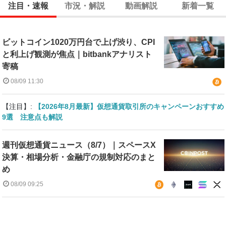
注目・速報
市況・解説
動画解説
新着一覧
ビットコイン1020万円台で上げ渋り、CPI
と利上げ観測が焦点｜bitbankアナリスト
寄稿
08/09 11:30
【注目】:
【2026年8月最新】仮想通貨取引所のキャンペーンおすすめ
9選 注意点も解説
週刊仮想通貨ニュース（8/7）｜スペースX
決算・相場分析・金融庁の規制対応のまと
め
08/09 09:25