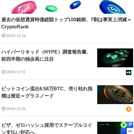
過去の仮想通貨時価総額トップ100銘柄、7割は事実上消滅＝
CryptoRank
08/06 16:26
ハイパーリキッド（HYPE）調査報告書、
前四半期の独歩高に注目
08/06 14:51
ビットコイン流出6.58万BTC、売り枯れ指
標は接近＝グラスノード
08/06 14:06
ビザ、ゼロハッシュ採用でステーブルコイ
ン支払い対応へ