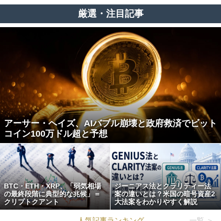
厳選・注目記事
アーサー・ヘイズ、AIバブル崩壊と政府救済でビット
コイン100万ドル超と予想
BTC・ETH・XRP、「弱気相場
ジーニアス法とクラリティー法
の最終段階に典型的な兆候」＝
案の違いとは？米国の暗号資産2
クリプトクアント
大法案をわかりやすく解説
人気記事ランキング
一覧 ＞