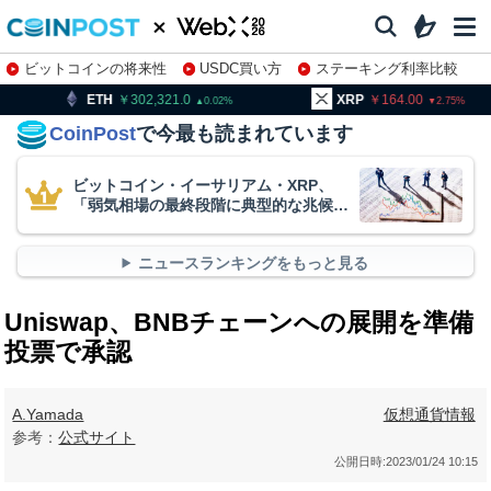
ビットコインの将来性
USDC買い方
ステーキング利率比較
株特集・関連銘柄
302,321.0
XRP
164.00
BNB
0.02
2.75
CoinPost
で今最も読まれています
ビットコイン・イーサリアム・XRP、
「弱気相場の最終段階に典型的な兆候」
＝クリプトクアント
ニュースランキングをもっと見る
Uniswap、BNBチェーンへの展開を準備
投票で承認
A.Yamada
仮想通貨情報
参考：
公式サイト
公開日時:
2023/01/24 10:15