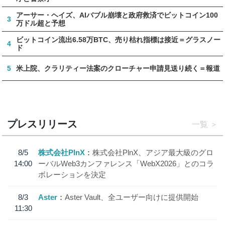
アーサー・ヘイズ、AIバブル崩壊と政府救済でビットコイン100
3
万ドル超と予想
ビットコイン流出6.58万BTC、売り枯れ指標は接近＝グラスノー
4
ド
5
米上院、クラリティー法案のクローチャー申請見送り続く＝報道
プレスリリース
一覧
8/5
株式会社PlnX
株式会社PlnX、アジア最大級のグロ
14:00
ーバルWeb3カンファレンス「WebX2026」とのコラ
ボレーションを決定
8/3
Aster
Aster Vault、全ユーザー向けに提供開始
11:30