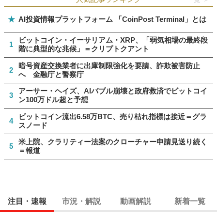
★
AI投資情報プラットフォーム 「CoinPost Terminal」とは
ビットコイン・イーサリアム・XRP、「弱気相場の最終段
1
階に典型的な兆候」＝クリプトクアント
暗号資産交換業者に出庫制限強化を要請、詐欺被害防止
2
へ 金融庁と警察庁
アーサー・ヘイズ、AIバブル崩壊と政府救済でビットコイ
3
ン100万ドル超と予想
ビットコイン流出6.58万BTC、売り枯れ指標は接近＝グラ
4
スノード
米上院、クラリティー法案のクローチャー申請見送り続く
5
＝報道
注目・速報
市況・解説
動画解説
新着一覧