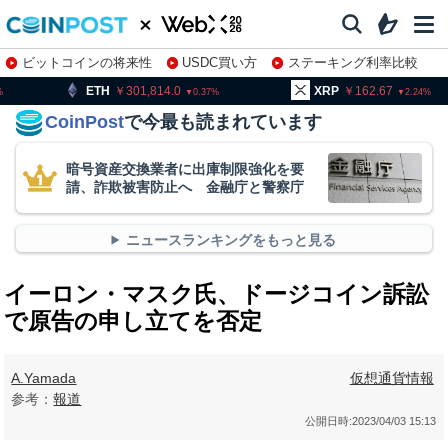
ビットコインの将来性
USDC買い方
ステーキング利率比較
株特集・関連銘柄
301,814.0
XRP
162.67
BNB
0.37
2.24
CoinPost
で今最も読まれています
暗号資産交換業者に出庫制限強化を要
請、詐欺被害防止へ 金融庁と警察庁
ニュースランキングをもっと見る
イーロン・マスク氏、ドージコイン訴訟
で原告の申し立てを否定
A.Yamada
仮想通貨情報
参考：
報道
公開日時:
2023/04/03 15:13