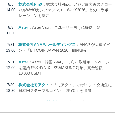
8/5
株式会社PlnX
株式会社PlnX、アジア最大級のグロー
14:00
バルWeb3カンファレンス「WebX2026」とのコラボ
レーションを決定
8/3
Aster
Aster Vault、全ユーザー向けに提供開始
11:30
7/31
株式会社ANAPホールディングス
ANAP が大型イベ
13:00
ント「BITCOIN JAPAN 2026」開催決定
7/31
Aster
Aster、韓国RWAシーズン1取引キャンペーン
12:00
を開始 $SKHYNIX・$SAMSUNG対象、賞金総額
10,000 USDT
7/30
株式会社モアクト
「モアクト」 のポイント交換先に
18:30
日本円ステーブルコイン「 JPYC」を追加
7/29
SBI VCトレード株式会社
信託型円建てステーブル
19:30
コイン「JPYSC」徹底解説セミナーを開催