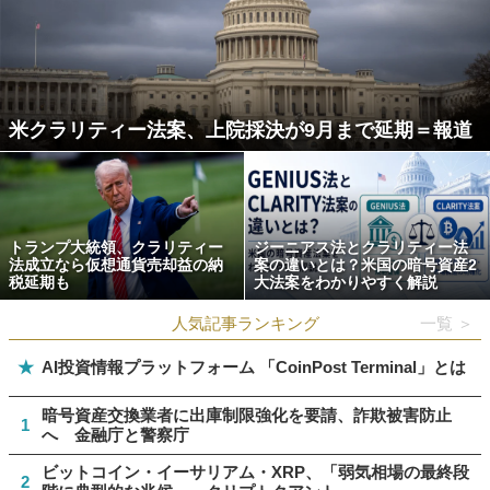
米クラリティー法案、上院採決が9月まで延期＝報道
トランプ大統領、クラリティー
ジーニアス法とクラリティー法
法成立なら仮想通貨売却益の納
案の違いとは？米国の暗号資産2
税延期も
大法案をわかりやすく解説
人気記事ランキング
一覧 ＞
★
AI投資情報プラットフォーム 「CoinPost Terminal」とは
暗号資産交換業者に出庫制限強化を要請、詐欺被害防止
1
へ 金融庁と警察庁
ビットコイン・イーサリアム・XRP、「弱気相場の最終段
2