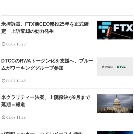
米控訴裁、FTX前CEO懲役25年を正式確
定 上訴棄却の効力発生
08/07 13:20
DTCCのRWAトークン化を支援へ、プルー
ムがワーキンググループ参加
08/07 12:45
米クラリティー法案、上院採決が9月まで
延期＝報道
08/07 11:28