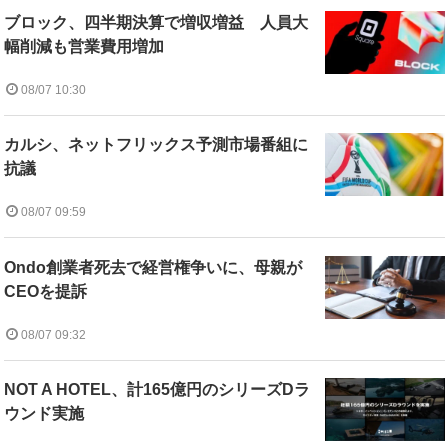
ブロック、四半期決算で増収増益 人員大
幅削減も営業費用増加
08/07 10:30
カルシ、ネットフリックス予測市場番組に
抗議
08/07 09:59
Ondo創業者死去で経営権争いに、母親が
CEOを提訴
08/07 09:32
NOT A HOTEL、計165億円のシリーズDラ
ウンド実施