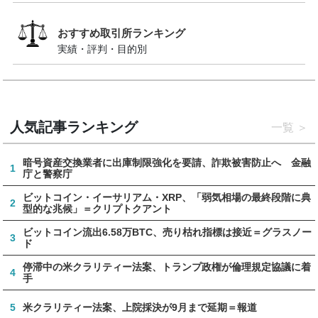
おすすめ取引所ランキング
実績・評判・目的別
人気記事ランキング
一覧
暗号資産交換業者に出庫制限強化を要請、詐欺被害防止へ 金融
1
庁と警察庁
ビットコイン・イーサリアム・XRP、「弱気相場の最終段階に典
2
型的な兆候」＝クリプトクアント
ビットコイン流出6.58万BTC、売り枯れ指標は接近＝グラスノー
3
ド
停滞中の米クラリティー法案、トランプ政権が倫理規定協議に着
4
手
5
米クラリティー法案、上院採決が9月まで延期＝報道