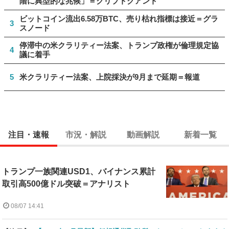
階に典型的な兆候」＝クリプトクアント
ビットコイン流出6.58万BTC、売り枯れ指標は接近＝グラ
3
スノード
停滞中の米クラリティー法案、トランプ政権が倫理規定協
4
議に着手
5
米クラリティー法案、上院採決が9月まで延期＝報道
注目・速報
市況・解説
動画解説
新着一覧
トランプ一族関連USD1、バイナンス累計
取引高500億ドル突破＝アナリスト
08/07 14:41