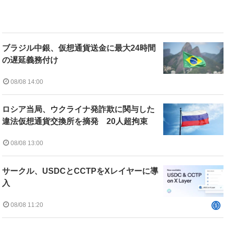
ブラジル中銀、仮想通貨送金に最大24時間
の遅延義務付け
08/08 14:00
ロシア当局、ウクライナ発詐欺に関与した
違法仮想通貨交換所を摘発 20人超拘束
08/08 13:00
サークル、USDCとCCTPをXレイヤーに導
入
08/08 11:20