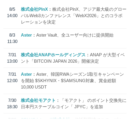
8/5
株式会社PlnX
株式会社PlnX、アジア最大級のグロー
14:00
バルWeb3カンファレンス「WebX2026」とのコラボ
レーションを決定
8/3
Aster
Aster Vault、全ユーザー向けに提供開始
11:30
7/31
株式会社ANAPホールディングス
ANAP が大型イベ
13:00
ント「BITCOIN JAPAN 2026」開催決定
7/31
Aster
Aster、韓国RWAシーズン1取引キャンペーン
12:00
を開始 $SKHYNIX・$SAMSUNG対象、賞金総額
10,000 USDT
7/30
株式会社モアクト
「モアクト」 のポイント交換先に
18:30
日本円ステーブルコイン「 JPYC」を追加
7/29
SBI VCトレード株式会社
信託型円建てステーブル
19:30
コイン「JPYSC」徹底解説セミナーを開催