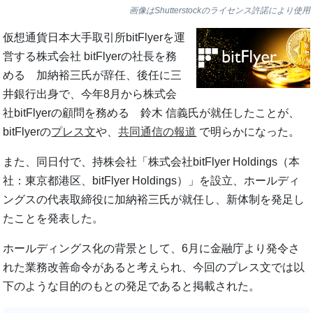
画像はShutterstockのライセンス許諾により使用
仮想通貨日本大手取引所bitFlyerを運
営する株式会社 bitFlyerの社長を務
める 加納裕三氏が辞任、後任に三
井銀行出身で、今年8月から株式会
社bitFlyerの顧問を務める 鈴木 信義氏が就任したことが、
bitFlyerの
プレス文
や、
共同通信の報道
で明らかになった。
また、同日付で、持株会社「株式会社bitFlyer Holdings（本
社：東京都港区、bitFlyer Holdings）」を設立、ホールディ
ングスの代表取締役に加納裕三氏が就任し、新体制を発足し
たことを発表した。
ホールディングス化の背景として、6月に金融庁より発令さ
れた業務改善命令があると考えられ、今回のプレス文では以
下のような目的のもとの発足であると掲載された。