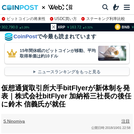
ビットコインの将来性
USDC買い方
ステーキング利率比較
株特集・関連銘柄
02,790.0
XRP
163.72
BNB
95
0.26
0.31
CoinPost
で今最も読まれています
15年間休眠のビットコインが移動、平均
取得単価は約10ドル
ニュースランキングをもっと見る
仮想通貨取引所大手bitFlyerが新体制を発
表｜株式会社bitFlyer 加納裕三社長の後任
に鈴木 信義氏が就任
S.Ninomiya
注目
公開日時:
2018/10/01 22:58