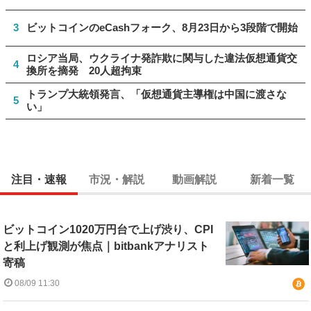
3
ビットコインのeCashフォーク、8月23日から3段階で開始
ロシア当局、ウクライナ発詐欺に関与した違法仮想通貨交
4
換所を摘発 20人超拘束
トランプ大統領発言、「仮想通貨主導権は中国に渡さな
5
い」
注目・速報
市況・解説
動画解説
新着一覧
ビットコイン1020万円台で上げ渋り、CPI
と利上げ観測が焦点｜bitbankアナリスト
寄稿
08/09 11:30