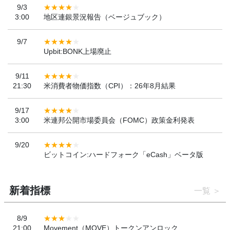
9/3
3:00
地区連銀景況報告（ベージュブック）
9/7
Upbit:BONK上場廃止
9/11
21:30
米消費者物価指数（CPI）：26年8月結果
9/17
3:00
米連邦公開市場委員会（FOMC）政策金利発表
9/20
ビットコイン:ハードフォーク「eCash」ベータ版
新着指標
一覧
8/9
21:00
Movement（MOVE）トークンアンロック