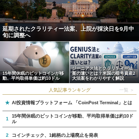
延期されたクラリティー法案、上院が採決日を9月中
旬に調整へ
ジーニアス法とクラリティー法
15年間休眠のビットコインが移
案の違いとは？米国の暗号資産2
動、平均取得単価は約10ドル
大法案をわかりやすく解説
人気記事ランキング
一覧 ＞
★
AI投資情報プラットフォーム 「CoinPost Terminal」とは
15年間休眠のビットコインが移動、平均取得単価は約10ド
1
ル
2
コインチェック、1銘柄の上場廃止を発表