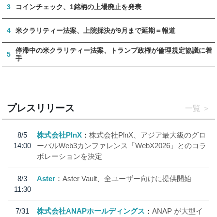
3
コインチェック、1銘柄の上場廃止を発表
4
米クラリティー法案、上院採決が9月まで延期＝報道
停滞中の米クラリティー法案、トランプ政権が倫理規定協議に着
5
手
プレスリリース
一覧
8/5
株式会社PlnX
株式会社PlnX、アジア最大級のグロ
14:00
ーバルWeb3カンファレンス「WebX2026」とのコラ
ボレーションを決定
8/3
Aster
Aster Vault、全ユーザー向けに提供開始
11:30
7/31
株式会社ANAPホールディングス
ANAP が大型イ