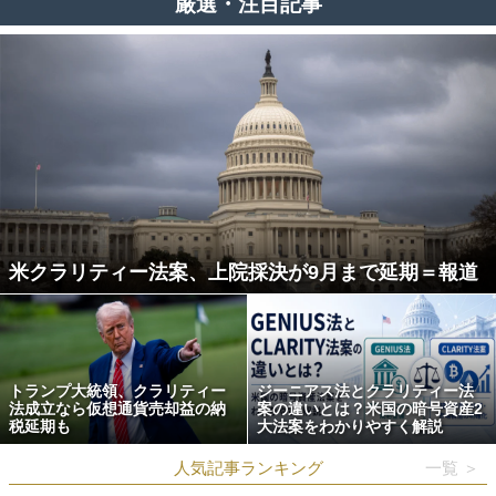
厳選・注目記事
米クラリティー法案、上院採決が9月まで延期＝報道
トランプ大統領、クラリティー
ジーニアス法とクラリティー法
法成立なら仮想通貨売却益の納
案の違いとは？米国の暗号資産2
税延期も
大法案をわかりやすく解説
人気記事ランキング
一覧 ＞