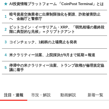
★
AI投資情報プラットフォーム 「CoinPost Terminal」とは
暗号資産交換業者に出庫制限強化を要請、詐欺被害防止
1
へ 金融庁と警察庁
ビットコイン・イーサリアム・XRP、「弱気相場の最終段
2
階に典型的な兆候」＝クリプトクアント
3
コインチェック、1銘柄の上場廃止を発表
4
米クラリティー法案、上院採決が9月まで延期＝報道
停滞中の米クラリティー法案、トランプ政権が倫理規定協
5
議に着手
注目・速報
市況・解説
動画解説
新着一覧