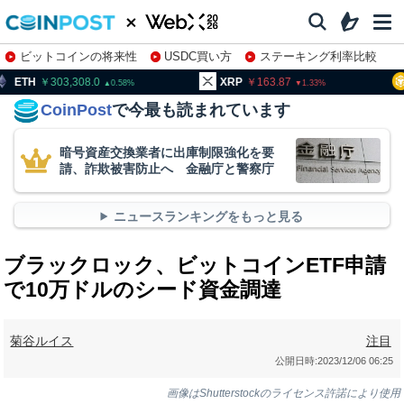
ビットコインの将来性
USDC買い方
ステーキング利率比較
株特集・関連銘柄
303,308.0
XRP
163.87
BNB
0.58
1.33
CoinPost
で今最も読まれています
暗号資産交換業者に出庫制限強化を要
請、詐欺被害防止へ 金融庁と警察庁
ニュースランキングをもっと見る
ブラックロック、ビットコインETF申請
で10万ドルのシード資金調達
菊谷ルイス
注目
公開日時:
2023/12/06 06:25
画像はShutterstockのライセンス許諾により使用