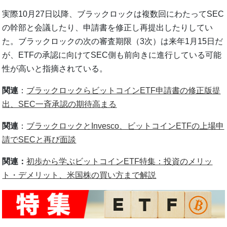
実際10月27日以降、ブラックロックは複数回にわたってSEC
の幹部と会議したり、申請書を修正し再提出したりしてい
た。ブラックロックの次の審査期限（3次）は来年1月15日だ
が、ETFの承認に向けてSEC側も前向きに進行している可能
性が高いと指摘されている。
関連
：
ブラックロックらビットコインETF申請書の修正版提
出、SEC一斉承認の期待高まる
関連
：
ブラックロックとInvesco、ビットコインETFの上場申
請でSECと再び面談
関連：
初歩から学ぶビットコインETF特集：投資のメリッ
ト・デメリット、米国株の買い方まで解説