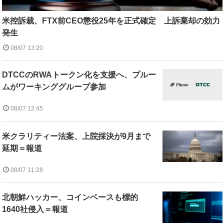
米控訴裁、FTX前CEO懲役25年を正式確定 上訴棄却の効力
発生
08/07 13:20
DTCCのRWAトークン化を支援へ、プルー
ムがワーキンググループ参加
08/07 12:45
米クラリティー法案、上院採決が9月まで
延期＝報道
08/07 11:28
北朝鮮ハッカー、コインベースも標的
1640社侵入＝報道