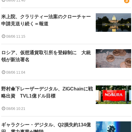
08/06 11:40
米上院、クラリティー法案のクローチャー
申請見送り続く＝報道
08/06 11:15
ロシア、仮想通貨取引所を登録制に 大統
領が新法署名
08/06 11:04
野村傘下レーザーデジタル、ZIGChainに戦
略出資 TVL1億ドル目標
08/06 10:21
ギャラクシー・デジタル、Q2損失約134億
円 電力事業が離陸