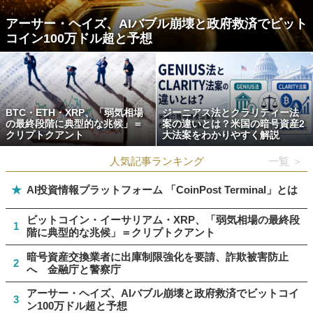
アーサー・ヘイズ、AIバブル崩壊と政府救済でビット
コイン100万ドル超と予想
BTC・ETH・XRP、「弱気相場
ジーニアス法とクラリティー法
の最終段階に典型的な兆候」＝
案の違いとは？米国の暗号資産2
クリプトクアント
大法案をわかりやすく解説
人気記事ランキング
一覧 ＞
★
AI投資情報プラットフォーム 「CoinPost Terminal」とは
ビットコイン・イーサリアム・XRP、「弱気相場の最終段
1
階に典型的な兆候」＝クリプトクアント
暗号資産交換業者に出庫制限強化を要請、詐欺被害防止
2
へ 金融庁と警察庁
アーサー・ヘイズ、AIバブル崩壊と政府救済でビットコイ
3
ン100万ドル超と予想