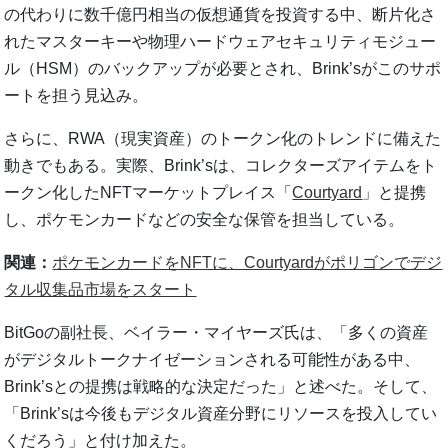
の代わりに数千億円相当の仮想通貨を投資する中、断片化さ
れたマスターキーや物理ハードウェアセキュリティモジュー
ル（HSM）のバックアップが必要とされ、Brink’sがこのサポ
ートを担う見込み。
さらに、RWA（現実資産）のトークン化のトレンドに備えた
動きでもある。実際、Brink’sは、コレクターズアイテムをト
ークン化したNFTマーケットプレイス「
Courtyard
」と提携
し、ポケモンカードなどの安全な保管を担当している。
関連：
ポケモンカードをNFTに、Courtyardがポリゴンでデジ
タル収集品市場をスタート
BitGoの副社長、ベイラー・マイヤーズ氏は、「多くの資産
がデジタルトークナイゼーションされる可能性がある中、
Brink’sとの提携は戦略的な決定だった」と述べた。そして、
「Brink’sは今後もデジタル資産分野にリソースを投入してい
くだろう」と付け加えた。