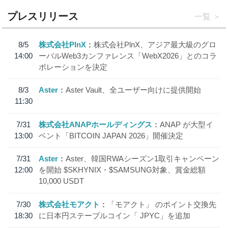
プレスリリース
一覧
8/5
株式会社PlnX
株式会社PlnX、アジア最大級のグロ
14:00
ーバルWeb3カンファレンス「WebX2026」とのコラ
ボレーションを決定
8/3
Aster
Aster Vault、全ユーザー向けに提供開始
11:30
7/31
株式会社ANAPホールディングス
ANAP が大型イ
13:00
ベント「BITCOIN JAPAN 2026」開催決定
7/31
Aster
Aster、韓国RWAシーズン1取引キャンペーン
12:00
を開始 $SKHYNIX・$SAMSUNG対象、賞金総額
10,000 USDT
7/30
株式会社モアクト
「モアクト」 のポイント交換先
18:30
に日本円ステーブルコイン「 JPYC」を追加