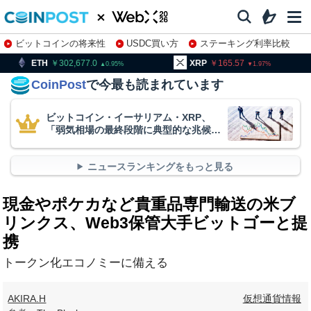
ビットコインの将来性
USDC買い方
ステーキング利率比較
株特集・関連銘柄
302,677.0
XRP
165.57
BNB
0.95
1.97
CoinPost
で今最も読まれています
ビットコイン・イーサリアム・XRP、
「弱気相場の最終段階に典型的な兆候」
＝クリプトクアント
ニュースランキングをもっと見る
現金やポケカなど貴重品専門輸送の米ブ
リンクス、Web3保管大手ビットゴーと提
携
トークン化エコノミーに備える
AKIRA.H
仮想通貨情報