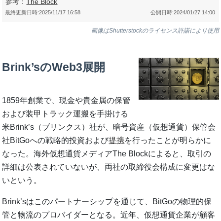
参考：
The Block
最終更新日時:
2025/11/17 16:58
公開日時:
2024/01/27 14:00
画像はShutterstockのライセンス許諾により使用
Brink’sのWeb3展開
1859年創業で、現金や貴金属の保管
および装甲トラック運搬を手掛ける
米Brink’s（ブリンクス）社が、暗号資産（仮想通貨）保管会
社BitGoへの戦略的投資および
提携
を行ったことが明らかに
なった。海外仮想通貨メディアThe Blockによると、取引の
詳細は公表されていないが、両社の取締役会構成に変更はな
いという。
Brink’sはこのパートナーシップを通じて、BitGoの物理的保
管と物流のプロバイダーとなる。近年、仮想通貨企業が顧客