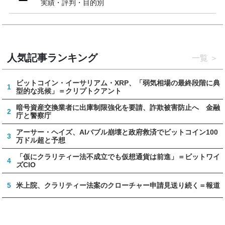
実績・評判・目的別
人気記事ランキング
一覧
ビットコイン・イーサリアム・XRP、「弱気相場の最終段階に典
1
型的な兆候」＝クリプトクアント
暗号資産交換業者に出庫制限強化を要請、詐欺被害防止へ 金融
2
庁と警察庁
アーサー・ヘイズ、AIバブル崩壊と政府救済でビットコイン100
3
万ドル超と予想
「仮にクラリティー法不成立でも仮想通貨は前進」＝ビットワイ
4
ズCIO
5
米上院、クラリティー法案のクローチャー申請見送り続く＝報道