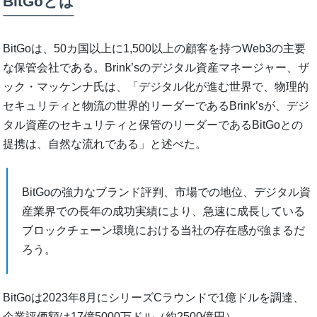
BitGoとは
BitGoは、50カ国以上に1,500以上の顧客を持つWeb3の主要
な保管会社である。Brink’sのデジタル資産マネージャー、ザ
ック・マッケンナ氏は、「デジタル化が進む世界で、物理的
セキュリティと物流の世界的リーダーであるBrink’sが、デジ
タル資産のセキュリティと保管のリーダーであるBitGoとの
提携は、自然な流れである」と述べた。
BitGoの強力なブランド評判、市場での地位、デジタル資
産業界での長年の成功実績により、急速に成長している
ブロックチェーン環境における当社の存在感が強まるだ
ろう。
BitGoは2023年8月にシリーズCラウンドで1億ドルを調達、
企業評価額は17億5000万ドル（約2500億円）。