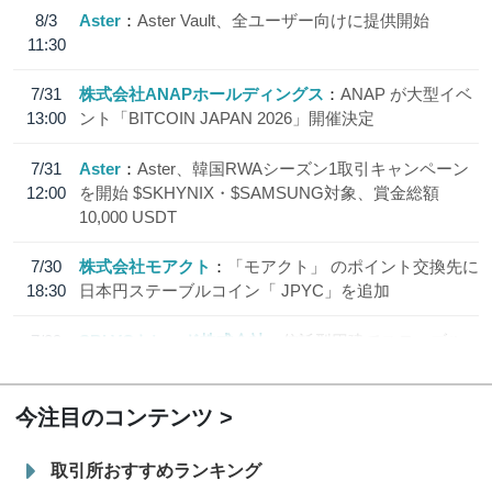
8/3
Aster
Aster Vault、全ユーザー向けに提供開始
11:30
7/31
株式会社ANAPホールディングス
ANAP が大型イベ
13:00
ント「BITCOIN JAPAN 2026」開催決定
7/31
Aster
Aster、韓国RWAシーズン1取引キャンペーン
12:00
を開始 $SKHYNIX・$SAMSUNG対象、賞金総額
10,000 USDT
7/30
株式会社モアクト
「モアクト」 のポイント交換先に
18:30
日本円ステーブルコイン「 JPYC」を追加
7/29
SBI VCトレード株式会社
信託型円建てステーブル
19:30
コイン「JPYSC」徹底解説セミナーを開催
今注目のコンテンツ
取引所おすすめランキング