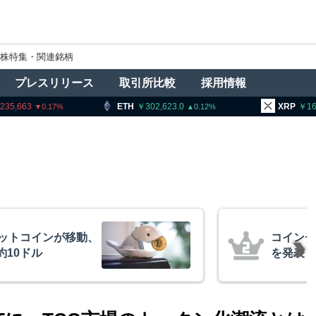
株特集・関連銘柄
プレスリリース
取引所比較
採用情報
ETH
302,623.0
XRP
164.04
0.12
0.53
コインチェック、1銘柄の上場廃止
を発表