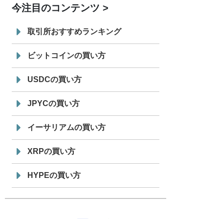
今注目のコンテンツ
7/29
SBI VCトレード株式会社
信託型円建
19:30
てステーブルコイン「JPYSC」徹底解
取引所おすすめランキング
説セミナーを開催
ビットコインの買い方
USDCの買い方
JPYCの買い方
イーサリアムの買い方
XRPの買い方
HYPEの買い方