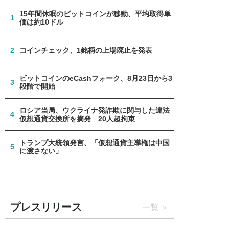
15年間休眠のビットコインが移動、平均取得単
1
価は約10ドル
2
コインチェック、1銘柄の上場廃止を発表
ビットコインのeCashフォーク、8月23日から3
3
段階で開始
ロシア当局、ウクライナ発詐欺に関与した違法
4
仮想通貨交換所を摘発 20人超拘束
トランプ大統領発言、「仮想通貨主導権は中国
5
に渡さない」
プレスリリース
一覧