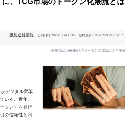
Tに、TCG市場のトークン化潮流とは
仮想通貨情報
公開日時:
2023/10/14 15:00
最終更新日時:
2025/11/17 16:57
画像はShutterstockのライセンス許諾により使用
）がデジタル変革
ている。近年、
トークン）を発行
引の信頼性と利