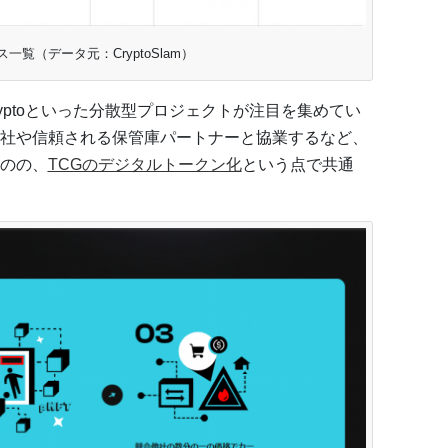
ス一覧（データ元：CryptoSlam）
or Cryptoといった分散型プロジェクトが注目を集めてい
社や信頼される保管庫パートナーと協業するなど、
のの、
TCGのデジタルトークン化
という点で共通