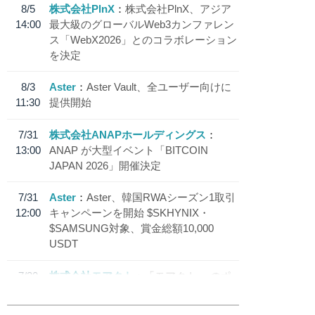
8/5
株式会社PlnX
株式会社PlnX、アジア
14:00
最大級のグローバルWeb3カンファレン
ス「WebX2026」とのコラボレーション
を決定
8/3
Aster
Aster Vault、全ユーザー向けに
11:30
提供開始
7/31
株式会社ANAPホールディングス
13:00
ANAP が大型イベント「BITCOIN
JAPAN 2026」開催決定
7/31
Aster
Aster、韓国RWAシーズン1取引
12:00
キャンペーンを開始 $SKHYNIX・
$SAMSUNG対象、賞金総額10,000
USDT
7/30
株式会社モアクト
「モアクト」 のポ
18:30
イント交換先に日本円ステーブルコイン
「 JPYC」を追加