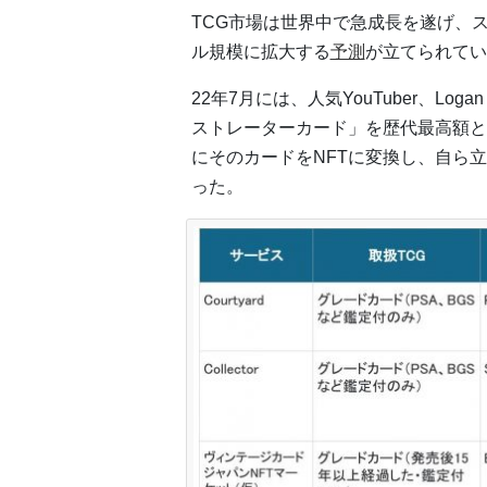
TCG市場は世界中で急成長を遂げ、ス
ル規模に拡大する
予測
が立てられてい
22年7月には、人気YouTuber、Lo
ストレーターカード」を歴代最高額とな
にそのカードをNFTに変換し、自ら
った。