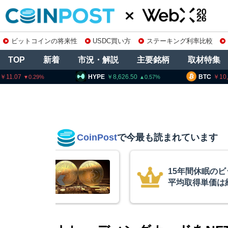
ビットコインの将来性
USDC買い方
ステーキング利率比較
TOP
新着
市況・解説
主要銘柄
取材特集
HYPE
8,626.50
BTC
10,235,663
0.57
0.17
CoinPost
で今最も読まれています
休眠のビットコインが移動、
単価は約10ドル