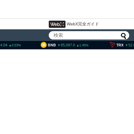
WebX完全ガイド
BNB
95,097.0
TRX
52.09
1.45
0.82
ビットコインのeCashフォーク、8
月23日から3段階で開始