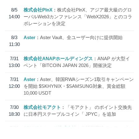
8/5
株式会社PlnX
株式会社PlnX、アジア最大級のグロ
14:00
ーバルWeb3カンファレンス「WebX2026」とのコラ
ボレーションを決定
8/3
Aster
Aster Vault、全ユーザー向けに提供開始
11:30
7/31
株式会社ANAPホールディングス
ANAP が大型イ
13:00
ベント「BITCOIN JAPAN 2026」開催決定
7/31
Aster
Aster、韓国RWAシーズン1取引キャンペーン
12:00
を開始 $SKHYNIX・$SAMSUNG対象、賞金総額
10,000 USDT
7/30
株式会社モアクト
「モアクト」 のポイント交換先
18:30
に日本円ステーブルコイン「 JPYC」を追加
7/29
SBI VCトレード株式会社
信託型円建てステーブル
19:30
コイン「JPYSC」徹底解説セミナーを開催