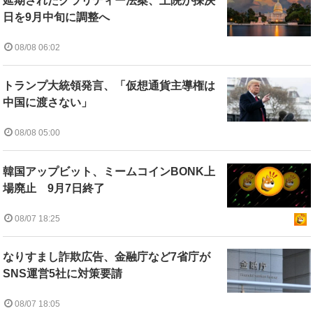
延期されたクラリティー法案、上院が採決
日を9月中旬に調整へ
08/08 06:02
トランプ大統領発言、「仮想通貨主導権は
中国に渡さない」
08/08 05:00
韓国アップビット、ミームコインBONK上
場廃止 9月7日終了
08/07 18:25
なりすまし詐欺広告、金融庁など7省庁が
SNS運営5社に対策要請
08/07 18:05