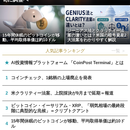
ジーニアス法とクラリティー法
15年間休眠のビットコインが移
案の違いとは？米国の暗号資産2
動、平均取得単価は約10ドル
大法案をわかりやすく解説
人気記事ランキング
一覧 ＞
★
AI投資情報プラットフォーム 「CoinPost Terminal」とは
1
コインチェック、1銘柄の上場廃止を発表
2
米クラリティー法案、上院採決が9月まで延期＝報道
ビットコイン・イーサリアム・XRP、「弱気相場の最終段
3
階に典型的な兆候」＝クリプトクアント
15年間休眠のビットコインが移動、平均取得単価は約10ド
4
ル