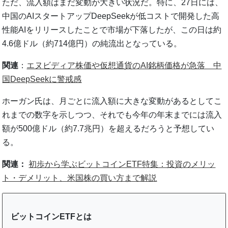
ただ、流入額はまだ変動が大きい状況だ。特に、27日には、
中国のAIスタートアップDeepSeekが低コストで開発した高
性能AIをリリースしたことで市場が下落したが、この日は約
4.6億ドル（約714億円）の純流出となっている。
関連
：
エヌビディア株価や仮想通貨のAI銘柄価格が急落 中
国DeepSeekに警戒感
ホーガン氏は、月ごとに流入額に大きな変動があるとしてこ
れまでの数字を示しつつ、それでも今年の年末までには流入
額が500億ドル（約7.7兆円）を超えるだろうと予想してい
る。
関連：
初歩から学ぶビットコインETF特集：投資のメリッ
ト・デメリット、米国株の買い方まで解説
ビットコインETFとは