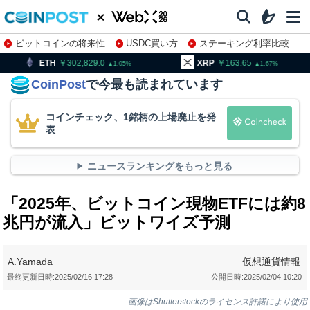
ビットコインの将来性
USDC買い方
ステーキング利率比較
株特集・関連銘柄
302,829.0
XRP
163.65
BNB
1.05
1.67
CoinPost
で今最も読まれています
コインチェック、1銘柄の上場廃止を発
表
ニュースランキングをもっと見る
「2025年、ビットコイン現物ETFには約8
兆円が流入」ビットワイズ予測
A.Yamada
仮想通貨情報
最終更新日時:
2025/02/16 17:28
公開日時:
2025/02/04 10:20
画像はShutterstockのライセンス許諾により使用