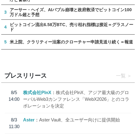
アーサー・ヘイズ、AIバブル崩壊と政府救済でビットコイン100
3
万ドル超と予想
ビットコイン流出6.58万BTC、売り枯れ指標は接近＝グラスノー
4
ド
5
米上院、クラリティー法案のクローチャー申請見送り続く＝報道
プレスリリース
一覧
8/5
株式会社PlnX
株式会社PlnX、アジア最大級のグロ
14:00
ーバルWeb3カンファレンス「WebX2026」とのコラ
ボレーションを決定
8/3
Aster
Aster Vault、全ユーザー向けに提供開始
11:30