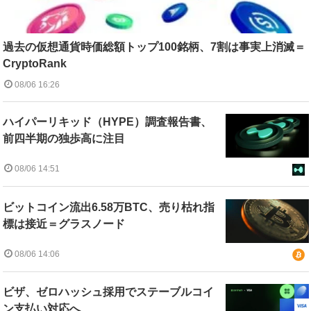
過去の仮想通貨時価総額トップ100銘柄、7割は事実上消滅＝
CryptoRank
08/06 16:26
ハイパーリキッド（HYPE）調査報告書、
前四半期の独歩高に注目
08/06 14:51
ビットコイン流出6.58万BTC、売り枯れ指
標は接近＝グラスノード
08/06 14:06
ビザ、ゼロハッシュ採用でステーブルコイ
ン支払い対応へ