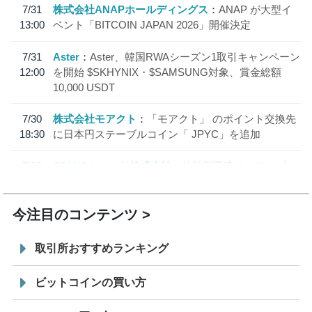
7/31
株式会社ANAPホールディングス
ANAP が大型イ
13:00
ベント「BITCOIN JAPAN 2026」開催決定
7/31
Aster
Aster、韓国RWAシーズン1取引キャンペーン
12:00
を開始 $SKHYNIX・$SAMSUNG対象、賞金総額
10,000 USDT
7/30
株式会社モアクト
「モアクト」 のポイント交換先
18:30
に日本円ステーブルコイン「 JPYC」を追加
7/29
SBI VCトレード株式会社
信託型円建てステーブル
19:30
コイン「JPYSC」徹底解説セミナーを開催
今注目のコンテンツ
取引所おすすめランキング
ビットコインの買い方