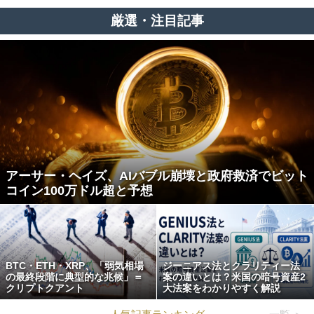
厳選・注目記事
アーサー・ヘイズ、AIバブル崩壊と政府救済でビット
コイン100万ドル超と予想
BTC・ETH・XRP、「弱気相場
ジーニアス法とクラリティー法
の最終段階に典型的な兆候」＝
案の違いとは？米国の暗号資産2
クリプトクアント
大法案をわかりやすく解説