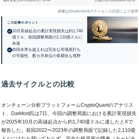
画像はShutterstockのライセンス許諾により使用
この記事のポイント
10月高値起点の累計実現損失は約1,740
億ドル、前回調整局面の2,110億ドルに
未達
前回水準を超えれば完全な市場底打ち
の可能性、数カ月単位の長期化も視野
過去サイクルとの比較
オンチェーン分析プラットフォームCryptoQuantのアナリス
ト、Darkfost氏は7日、今回の調整局面における累計実現損失
が2025年10月の高値起点から約1,740億ドルに達したとXで
報告した。前回2022〜2023年の調整局面で記録した2,110億
ドルにはなお届いておらず、完全な投資家の降参（キャピチ