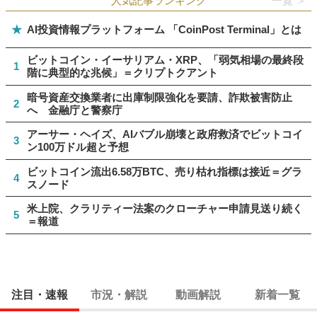
人気記事ランキング
一覧 ＞
★
AI投資情報プラットフォーム 「CoinPost Terminal」とは
ビットコイン・イーサリアム・XRP、「弱気相場の最終段
1
階に典型的な兆候」＝クリプトクアント
暗号資産交換業者に出庫制限強化を要請、詐欺被害防止
2
へ 金融庁と警察庁
アーサー・ヘイズ、AIバブル崩壊と政府救済でビットコイ
3
ン100万ドル超と予想
ビットコイン流出6.58万BTC、売り枯れ指標は接近＝グラ
4
スノード
米上院、クラリティー法案のクローチャー申請見送り続く
5
＝報道
注目・速報
市況・解説
動画解説
新着一覧