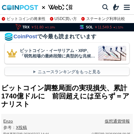
ビットコインの将来性
USDC買い方
ステーキング利率比較
株特集・関連銘柄
51.80
SOL
11,549.5
DOGE
0.18
1.52
CoinPost
で今最も読まれています
ビットコイン・イーサリアム・XRP、
「弱気相場の最終段階に典型的な兆候」
＝クリプトクアント
ニュースランキングをもっと見る
ビットコイン調整局面の実現損失、累計
1740億ドルに 前回超えには至らず＝ア
ナリスト
Enzo
仮想通貨情報
参考：
X投稿
最終更新日時:
2026/07/27 14:44
公開日時:
2026/06/08 09:35