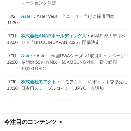
レーションを決定
8/3
Aster
Aster Vault、全ユーザー向けに提供開始
11:30
7/31
株式会社ANAPホールディングス
ANAP が大型イベ
13:00
ント「BITCOIN JAPAN 2026」開催決定
7/31
Aster
Aster、韓国RWAシーズン1取引キャンペーン
12:00
を開始 $SKHYNIX・$SAMSUNG対象、賞金総額
10,000 USDT
7/30
株式会社モアクト
「モアクト」 のポイント交換先に
18:30
日本円ステーブルコイン「 JPYC」を追加
7/29
SBI VCトレード株式会社
信託型円建てステーブル
19:30
コイン「JPYSC」徹底解説セミナーを開催
今注目のコンテンツ