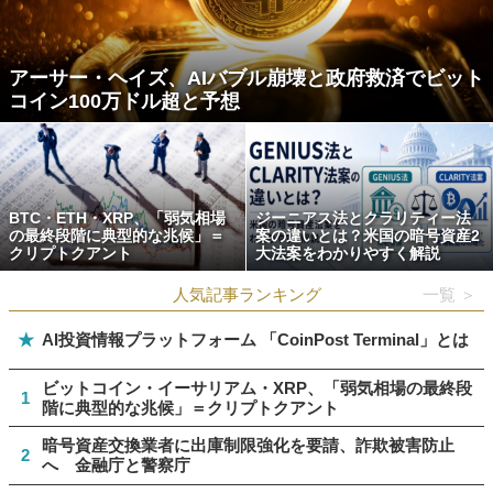
アーサー・ヘイズ、AIバブル崩壊と政府救済でビット
コイン100万ドル超と予想
BTC・ETH・XRP、「弱気相場
ジーニアス法とクラリティー法
の最終段階に典型的な兆候」＝
案の違いとは？米国の暗号資産2
クリプトクアント
大法案をわかりやすく解説
人気記事ランキング
一覧 ＞
★
AI投資情報プラットフォーム 「CoinPost Terminal」とは
ビットコイン・イーサリアム・XRP、「弱気相場の最終段
1
階に典型的な兆候」＝クリプトクアント
暗号資産交換業者に出庫制限強化を要請、詐欺被害防止
2
へ 金融庁と警察庁