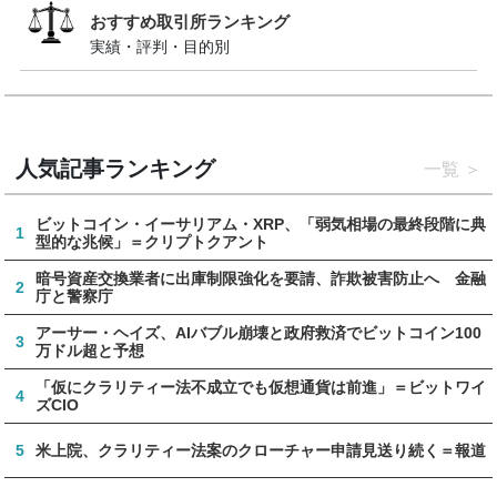
おすすめ取引所ランキング
実績・評判・目的別
人気記事ランキング
一覧
ビットコイン・イーサリアム・XRP、「弱気相場の最終段階に典
1
型的な兆候」＝クリプトクアント
暗号資産交換業者に出庫制限強化を要請、詐欺被害防止へ 金融
2
庁と警察庁
アーサー・ヘイズ、AIバブル崩壊と政府救済でビットコイン100
3
万ドル超と予想
「仮にクラリティー法不成立でも仮想通貨は前進」＝ビットワイ
4
ズCIO
5
米上院、クラリティー法案のクローチャー申請見送り続く＝報道