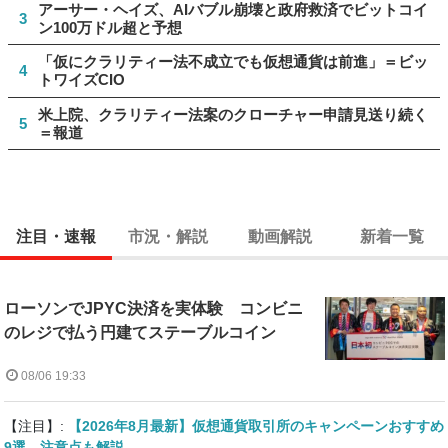
アーサー・ヘイズ、AIバブル崩壊と政府救済でビットコイ
3
ン100万ドル超と予想
「仮にクラリティー法不成立でも仮想通貨は前進」＝ビッ
4
トワイズCIO
米上院、クラリティー法案のクローチャー申請見送り続く
5
＝報道
注目・速報
市況・解説
動画解説
新着一覧
ローソンでJPYC決済を実体験 コンビニ
のレジで払う円建てステーブルコイン
08/06 19:33
【注目】:
【2026年8月最新】仮想通貨取引所のキャンペーンおすすめ
9選 注意点も解説