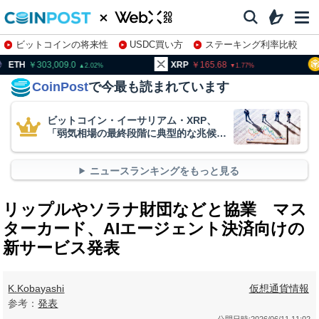
ビットコインの将来性
USDC買い方
ステーキング利率比較
株特集・関連銘柄
03,009.0
XRP
165.68
BNB
9
2.02
1.77
CoinPost
で今最も読まれています
ビットコイン・イーサリアム・XRP、
「弱気相場の最終段階に典型的な兆候」
＝クリプトクアント
ニュースランキングをもっと見る
リップルやソラナ財団などと協業 マス
ターカード、AIエージェント決済向けの
新サービス発表
K.Kobayashi
仮想通貨情報
参考：
発表
公開日時:
2026/06/11 11:02