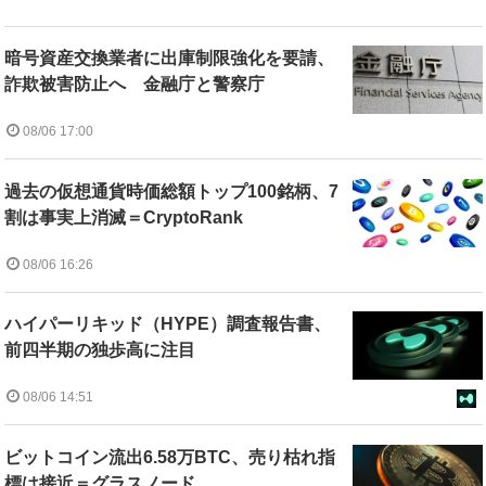
暗号資産交換業者に出庫制限強化を要請、
詐欺被害防止へ 金融庁と警察庁
08/06 17:00
過去の仮想通貨時価総額トップ100銘柄、7
割は事実上消滅＝CryptoRank
08/06 16:26
ハイパーリキッド（HYPE）調査報告書、
前四半期の独歩高に注目
08/06 14:51
ビットコイン流出6.58万BTC、売り枯れ指
標は接近＝グラスノード