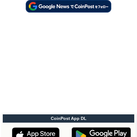
CoinPost App DL