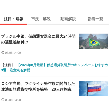
注目・速報
市況・解説
動画解説
新着一覧
ブラジル中銀、仮想通貨送金に最大24時間
の遅延義務付け
08/08 14:00
【注目】:
【2026年8月最新】仮想通貨取引所のキャンペーンおすすめ
9選 注意点も解説
ロシア当局、ウクライナ発詐欺に関与した
違法仮想通貨交換所を摘発 20人超拘束
08/08 13:00