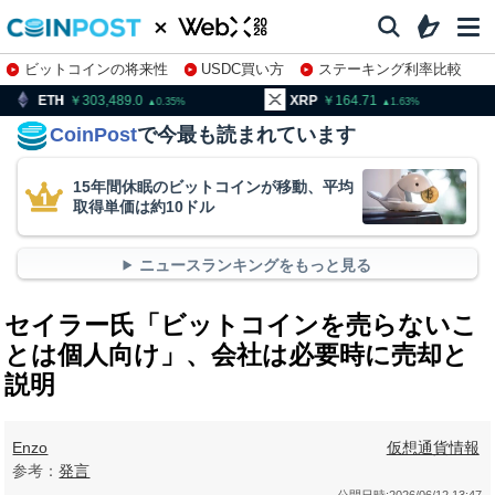
ビットコインの将来性
USDC買い方
ステーキング利率比較
株特集・関連銘柄
303,489.0
XRP
164.71
BNB
9
0.35
1.63
CoinPost
で今最も読まれています
15年間休眠のビットコインが移動、平均
取得単価は約10ドル
ニュースランキングをもっと見る
セイラー氏「ビットコインを売らないこ
とは個人向け」、会社は必要時に売却と
説明
Enzo
仮想通貨情報
参考：
発言
公開日時:
2026/06/12 13:47