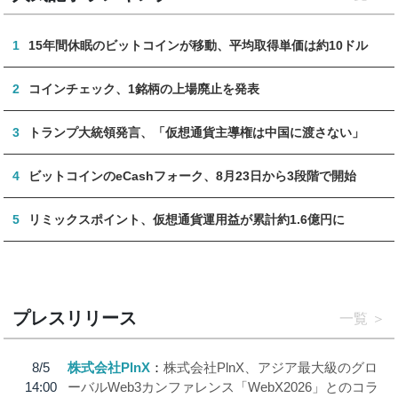
1
15年間休眠のビットコインが移動、平均取得単価は約10ドル
2
コインチェック、1銘柄の上場廃止を発表
3
トランプ大統領発言、「仮想通貨主導権は中国に渡さない」
4
ビットコインのeCashフォーク、8月23日から3段階で開始
5
リミックスポイント、仮想通貨運用益が累計約1.6億円に
プレスリリース
一覧
8/5
株式会社PlnX
株式会社PlnX、アジア最大級のグロ
14:00
ーバルWeb3カンファレンス「WebX2026」とのコラ