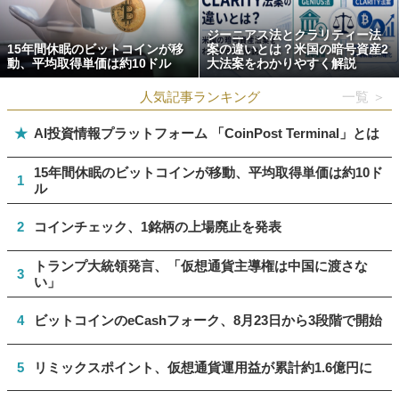
ジーニアス法とクラリティー法
15年間休眠のビットコインが移
案の違いとは？米国の暗号資産2
動、平均取得単価は約10ドル
大法案をわかりやすく解説
人気記事ランキング
一覧 ＞
★
AI投資情報プラットフォーム 「CoinPost Terminal」とは
15年間休眠のビットコインが移動、平均取得単価は約10ド
1
ル
2
コインチェック、1銘柄の上場廃止を発表
トランプ大統領発言、「仮想通貨主導権は中国に渡さな
3
い」
4
ビットコインのeCashフォーク、8月23日から3段階で開始
5
リミックスポイント、仮想通貨運用益が累計約1.6億円に