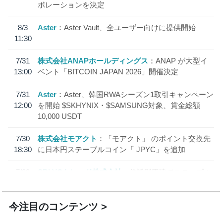
ボレーションを決定
8/3
Aster
Aster Vault、全ユーザー向けに提供開始
11:30
7/31
株式会社ANAPホールディングス
ANAP が大型イ
13:00
ベント「BITCOIN JAPAN 2026」開催決定
7/31
Aster
Aster、韓国RWAシーズン1取引キャンペーン
12:00
を開始 $SKHYNIX・$SAMSUNG対象、賞金総額
10,000 USDT
7/30
株式会社モアクト
「モアクト」 のポイント交換先
18:30
に日本円ステーブルコイン「 JPYC」を追加
7/29
SBI VCトレード株式会社
信託型円建てステーブル
19:30
コイン「JPYSC」徹底解説セミナーを開催
今注目のコンテンツ