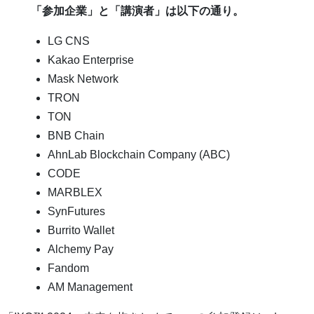
「参加企業」と「講演者」は以下の通り。
LG CNS
Kakao Enterprise
Mask Network
TRON
TON
BNB Chain
AhnLab Blockchain Company (ABC)
CODE
MARBLEX
SynFutures
Burrito Wallet
Alchemy Pay
Fandom
AM Management