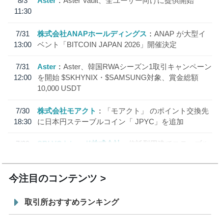
8/3
Aster
Aster Vault、全ユーザー向けに提供開始
11:30
7/31
株式会社ANAPホールディングス
ANAP が大型イ
13:00
ベント「BITCOIN JAPAN 2026」開催決定
7/31
Aster
Aster、韓国RWAシーズン1取引キャンペーン
12:00
を開始 $SKHYNIX・$SAMSUNG対象、賞金総額
10,000 USDT
7/30
株式会社モアクト
「モアクト」 のポイント交換先
18:30
に日本円ステーブルコイン「 JPYC」を追加
7/29
SBI VCトレード株式会社
信託型円建てステーブル
19:30
コイン「JPYSC」徹底解説セミナーを開催
今注目のコンテンツ
取引所おすすめランキング