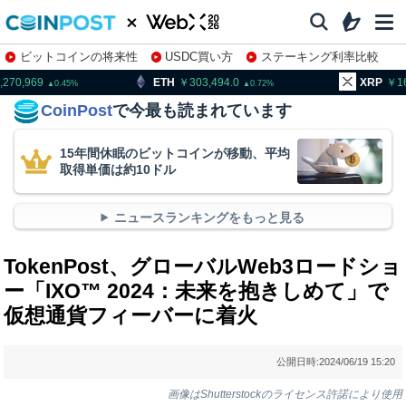
ビットコインの将来性
USDC買い方
ステーキング利率比較
株特集・関連銘柄
,270,969
ETH
303,494.0
XRP
1
0.45
0.72
CoinPost
で今最も読まれています
15年間休眠のビットコインが移動、平均
取得単価は約10ドル
ニュースランキングをもっと見る
TokenPost、グローバルWeb3ロードショ
ー「IXO™ 2024：未来を抱きしめて」で
仮想通貨フィーバーに着火
公開日時:
2024/06/19 15:20
画像はShutterstockのライセンス許諾により使用