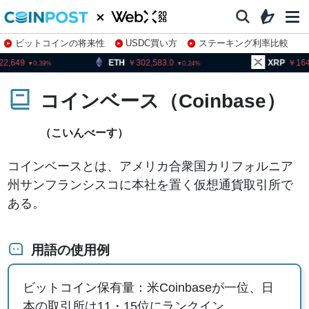
ビットコインの将来性
USDC買い方
ステーキング利率比較
株特集・関連銘柄
9
ETH
302,583.0
XRP
164.23
0.39
0.24
コインベース（Coinbase）
（こいんべーす）
コインベースとは、アメリカ合衆国カリフォルニア
州サンフランシスコに本社を置く仮想通貨取引所で
ある。
用語の使用例
ビットコイン保有量：米Coinbaseが一位、日
本の取引所は11・15位にランクイン