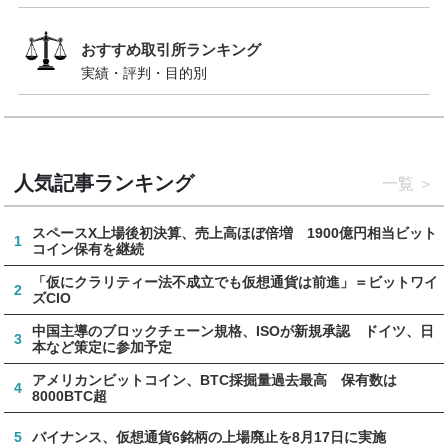
おすすめ取引所ランキング
実績・評判・目的別
人気記事ランキング
一覧
スペースX上場後初決算、売上高ほぼ倍増 1900億円相当ビット
1
コイン保有を継続
「仮にクラリティー法不成立でも仮想通貨は前進」＝ビットワイ
2
ズCIO
中国主導のブロックチェーン規格、ISOが新規承認 ドイツ、日
3
本など策定に参加予定
アメリカンビットコイン、BTC採掘量過去最高 保有数は
4
8000BTC超
5
バイナンス、仮想通貨6銘柄の上場廃止を8月17日に実施