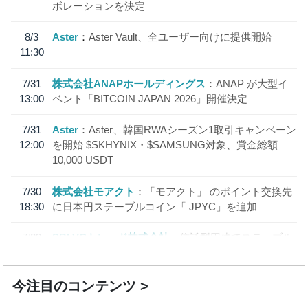
ボレーションを決定
8/3
Aster
Aster Vault、全ユーザー向けに提供開始
11:30
7/31
株式会社ANAPホールディングス
ANAP が大型イ
13:00
ベント「BITCOIN JAPAN 2026」開催決定
7/31
Aster
Aster、韓国RWAシーズン1取引キャンペーン
12:00
を開始 $SKHYNIX・$SAMSUNG対象、賞金総額
10,000 USDT
7/30
株式会社モアクト
「モアクト」 のポイント交換先
18:30
に日本円ステーブルコイン「 JPYC」を追加
7/29
SBI VCトレード株式会社
信託型円建てステーブル
19:30
コイン「JPYSC」徹底解説セミナーを開催
今注目のコンテンツ