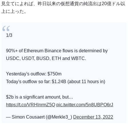
見立てによれば、昨日以来の仮想通貨の純流出は20億ドル以
上に上った。
1/3
90%+ of Ethereum Binance flows is determined by
USDC, USDT, BUSD, ETH and WBTC.
Yesterday's outflow: $750m
Today's outflow so far: $1.24B (about 11 hours in)
$2b is a significant amount, but…
https://t.co/VRHlnrmZ5Q
pic.twitter.com/5n8UBPO6rJ
— Simon Cousaert (@Merkle3_)
December 13, 2022