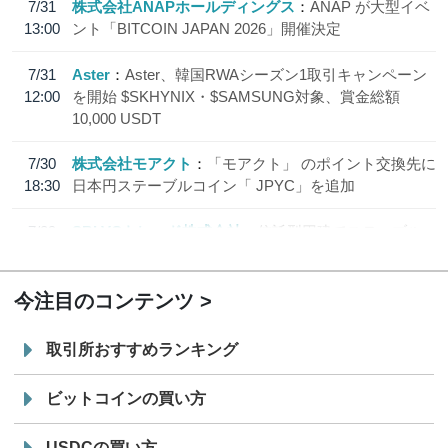
7/31
株式会社ANAPホールディングス
ANAP が大型イベ
13:00
ント「BITCOIN JAPAN 2026」開催決定
7/31
Aster
Aster、韓国RWAシーズン1取引キャンペーン
12:00
を開始 $SKHYNIX・$SAMSUNG対象、賞金総額
10,000 USDT
7/30
株式会社モアクト
「モアクト」 のポイント交換先に
18:30
日本円ステーブルコイン「 JPYC」を追加
7/29
SBI VCトレード株式会社
信託型円建てステーブル
19:30
コイン「JPYSC」徹底解説セミナーを開催
今注目のコンテンツ
取引所おすすめランキング
ビットコインの買い方
USDCの買い方