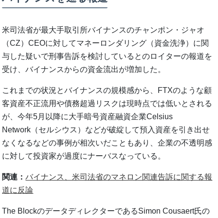
米司法省が最大手取引所バイナンスのチャンポン・ジャオ
（CZ）CEOに対してマネーロンダリング（資金洗浄）に関
与した疑いで刑事告訴を検討しているとのロイターの報道を
受け、バイナンスからの資金流出が増加した。
これまでの状況とバイナンスの規模感から、FTXのような顧
客資産不正流用や債務超過リスクは現時点では低いとされる
が、今年5月以降に大手暗号資産融資企業Celsius
Network（セルシウス）などが破綻して預入資産を引き出せ
なくなるなどの事例が相次いだこともあり、企業の不透明感
に対して投資家が過度にナーバスなっている。
関連：
バイナンス、米司法省のマネロン関連告訴に関する報
道に反論
The BlockのデータディレクターであるSimon Cousaert氏の