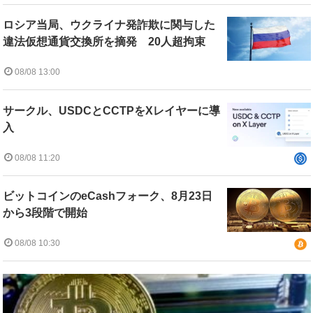
ロシア当局、ウクライナ発詐欺に関与した
違法仮想通貨交換所を摘発 20人超拘束
08/08 13:00
サークル、USDCとCCTPをXレイヤーに導
入
08/08 11:20
ビットコインのeCashフォーク、8月23日
から3段階で開始
08/08 10:30