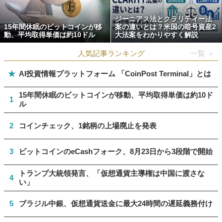
ジーニアス法とクラリティー法
15年間休眠のビットコインが移
案の違いとは？米国の暗号資産2
動、平均取得単価は約10ドル
大法案をわかりやすく解説
人気記事ランキング
一覧 ＞
★
AI投資情報プラットフォーム 「CoinPost Terminal」とは
15年間休眠のビットコインが移動、平均取得単価は約10ド
1
ル
2
コインチェック、1銘柄の上場廃止を発表
3
ビットコインのeCashフォーク、8月23日から3段階で開始
トランプ大統領発言、「仮想通貨主導権は中国に渡さな
4
い」
5
ブラジル中銀、仮想通貨送金に最大24時間の遅延義務付け