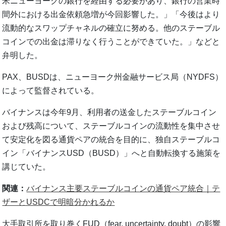
米ニューヨークの銀行を経由する必要があり、銀行の営業時
間外における出金依頼急増が今回影響した。」「今後はより
流動的なスワップチャネルの確立に努める。他のステーブル
コインでの出金は滞りなく行うことができていた。」などと
弁明した。
PAX、BUSDは、ニューヨーク州金融サービス局（NYDFS）
によって監督されている。
バイナンスは今年9月、利用者の送金したステーブルコイン
および残高について、ステーブルコインの流動性を集中させ
て安定化を図る通貨ペアの統合を目的に、独自ステーブルコ
イン「バイナンスUSD（BUSD）」へと自動転換する施策を
講じていた。
関連：
バイナンス主要ステーブルコインの通貨ペア統合｜テ
ザーとUSDCで明暗分かれるか
大手取引所を取り巻くFUD（fear, uncertainty, doubt）の影響