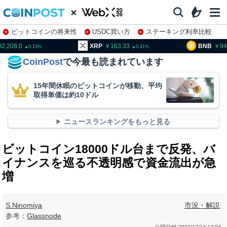
ビットコインの将来性
USDC買い方
ステーキング利率比較
株特集・関連銘柄
02,208.0
XRP
163.33
BNB
94
0.15
0.41
CoinPost
で今最も読まれています
15年間休眠のビットコインが移動、平均
取得単価は約10ドル
ニュースランキングをもっと見る
ビットコイン18000ドル台まで反発、バ
イナンスを巡る不透明感で資金流出が急
増
S.Ninomiya
市況・解説
参考：
Glassnode
公開日時:
2022/12/14 12:04