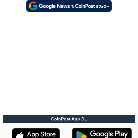
CoinPost App DL