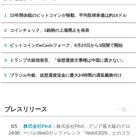
1
15年間休眠のビットコインが移動、平均取得単価は約10ドル
2
コインチェック、1銘柄の上場廃止を発表
3
ビットコインのeCashフォーク、8月23日から3段階で開始
4
トランプ大統領発言、「仮想通貨主導権は中国に渡さない」
5
ブラジル中銀、仮想通貨送金に最大24時間の遅延義務付け
プレスリリース
一覧
8/5
株式会社PlnX
株式会社PlnX、アジア最大級のグロ
14:00
ーバルWeb3カンファレンス「WebX2026」とのコラ