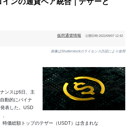
コインの通貨ペア統合｜テザーと
仮想通貨情報
公開日時:
2022/09/07 12:42
画像はShutterstockのライセンス許諾により使用
ナンスは6日、主
自動的にバイナ
を発表した。USD
）、
象で、時価総額トップのテザー（USDT）は含まれな