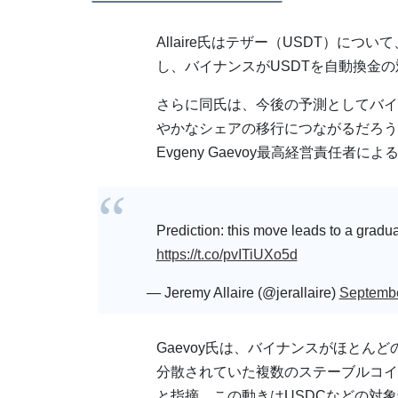
Allaire氏はテザー（USDT）に
し、バイナンスがUSDTを自動換金
さらに同氏は、今後の予測としてバイナ
やかなシェアの移行につながるだろうとツ
Evgeny Gaevoy最高経営責任者
Prediction: this move leads to a gra
https://t.co/pvITiUXo5d
— Jeremy Allaire (@jerallaire)
Septembe
Gaevoy氏は、バイナンスがほとん
分散されていた複数のステーブルコイ
と指摘。この動きはUSDCなどの対