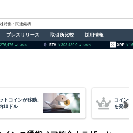
株特集・関連銘柄
プレスリリース
取引所比較
採用情報
ETH
303,489.0
XRP
164.71
0.35
1.63
チェック、1銘柄の上場廃止