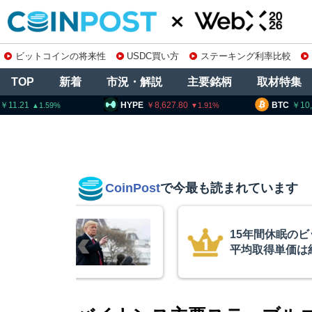
ビットコインの将来性
USDC買い方
ステーキング利率比較
TOP
新着
市況・解説
主要銘柄
取材特集
HYPE
8,627.80
BTC
10,276,476
1.91
0.35
CoinPost
で今最も読まれています
のビットコインが移動、
コイン
約10ドル
を発表