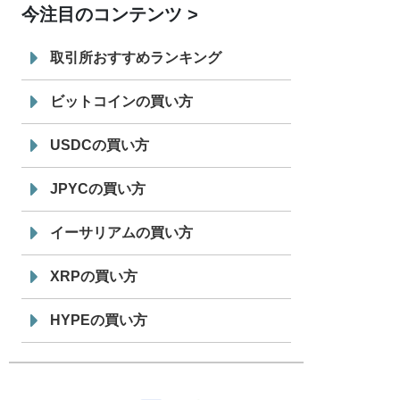
今注目のコンテンツ
7/29
SBI VCトレード株式会社
信託型円建
19:30
てステーブルコイン「JPYSC」徹底解
取引所おすすめランキング
説セミナーを開催
ビットコインの買い方
USDCの買い方
JPYCの買い方
イーサリアムの買い方
XRPの買い方
HYPEの買い方