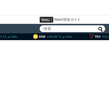
WebX完全ガイド
BNB
95,607.0
TRX
51.86
2.34
0.34
トランプ大統領発言、「仮想通貨主
導権は中国に渡さない」