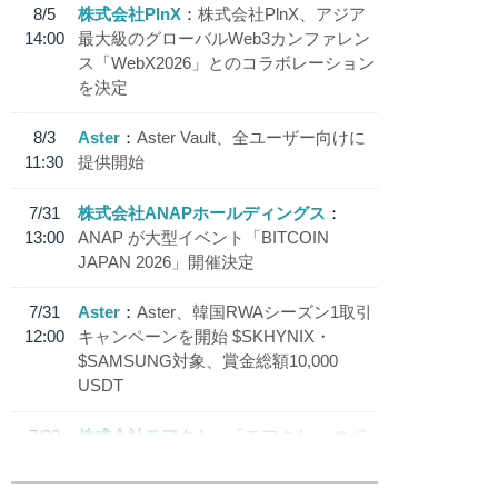
8/5
株式会社PlnX
株式会社PlnX、アジア
14:00
最大級のグローバルWeb3カンファレン
ス「WebX2026」とのコラボレーション
を決定
8/3
Aster
Aster Vault、全ユーザー向けに
11:30
提供開始
7/31
株式会社ANAPホールディングス
13:00
ANAP が大型イベント「BITCOIN
JAPAN 2026」開催決定
7/31
Aster
Aster、韓国RWAシーズン1取引
12:00
キャンペーンを開始 $SKHYNIX・
$SAMSUNG対象、賞金総額10,000
USDT
7/30
株式会社モアクト
「モアクト」 のポ
18:30
イント交換先に日本円ステーブルコイン
「 JPYC」を追加