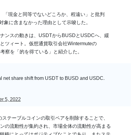
ついて、「現金と同等でないどころか、程遠い」と批判
の対象に含まなかった理由として示唆した。
ンスの動きは、USDTからBUSDとUSDCへ、緩
ィート。仮想通貨取引会社Wintermuteの
による考察を「的を得ている」と紹介した。
dual net share shift from USDT to BUSD and USDC.
r 5, 2022
どのステーブルコインの取引ペアを削除することで、
ンの流動性が集約され、市場全体の流動性が高まる
象銘柄にとってはポジティブなことであり、またステ